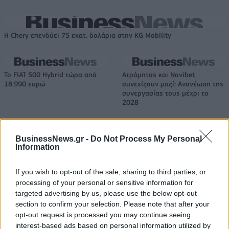
Η Chery επενδύει 75 εκατ. δολάρια στην KG Mobility
Το FIAT 500 Hybrid τώρα από
Ατρόμητος και Novibet
18.990 ευρώ
συνεχίζουν μαζί: Ανανέωση της
συνεργασίας τους μέχρι το
2028
BusinessNews.gr -
Do Not Process My Personal
18η συνεχόμενη χρονιά για τον ΟΤΕ στη διεθνή σειρά δεικτών
Information
FTSE4Good
If you wish to opt-out of the sale, sharing to third parties, or
processing of your personal or sensitive information for
Alpha Bank: Για πρώτη φορά το Αρχαίο Θέατρο Επιδαύρου άνοιξε τις
targeted advertising by us, please use the below opt-out
πύλες του σε όλους
section to confirm your selection. Please note that after your
opt-out request is processed you may continue seeing
interest-based ads based on personal information utilized by