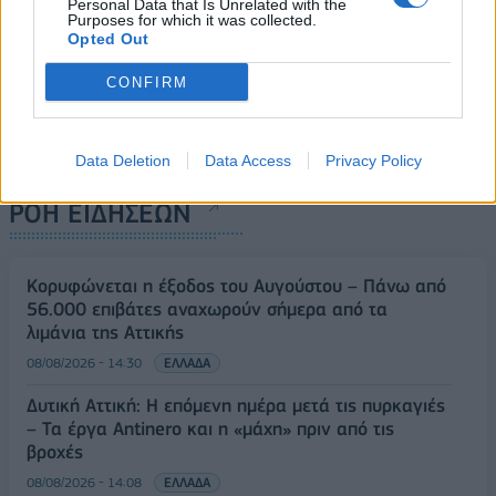
Personal Data that Is Unrelated with the
Purposes for which it was collected.
Opted Out
CONFIRM
Data Deletion
Data Access
Privacy Policy
ΡΟΗ ΕΙΔΗΣΕΩΝ
Κορυφώνεται η έξοδος του Αυγούστου – Πάνω από
56.000 επιβάτες αναχωρούν σήμερα από τα
λιμάνια της Αττικής
08/08/2026 - 14:30
ΕΛΛΑΔΑ
Δυτική Αττική: Η επόμενη ημέρα μετά τις πυρκαγιές
– Τα έργα Antinero και η «μάχη» πριν από τις
βροχές
08/08/2026 - 14:08
ΕΛΛΑΔΑ