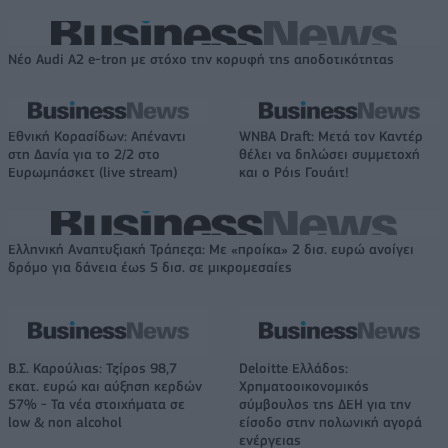
Νέο Audi A2 e-tron με στόχο την κορυφή της αποδοτικότητας
Εθνική Κορασίδων: Απέναντι
WNBA Draft: Μετά τον Καντέρ
στη Δανία για το 2/2 στο
θέλει να δηλώσει συμμετοχή
Ευρωμπάσκετ (live stream)
και ο Ρόις Γουάιτ!
Ελληνική Αναπτυξιακή Τράπεζα: Με «προίκα» 2 δισ. ευρώ ανοίγει
δρόμο για δάνεια έως 5 δισ. σε μικρομεσαίες
Β.Σ. Καρούλιας: Τζίρος 98,7
Deloitte Ελλάδος:
εκατ. ευρώ και αύξηση κερδών
Χρηματοοικονομικός
57% - Τα νέα στοιχήματα σε
σύμβουλος της ΔΕΗ για την
low & non alcohol
είσοδο στην πολωνική αγορά
ενέργειας