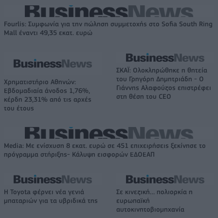
Fourlis: Συμφωνία για την πώληση συμμετοχής στο Sofia South Ring
Mall έναντι 49,35 εκατ. ευρώ
ΣΚΑΪ: Ολοκληρώθηκε η θητεία
του Γρηγόρη Δημητριάδη - Ο
Χρηματιστήριο Αθηνών:
Γιάννης Αλαφούζος επιστρέφει
Εβδομαδιαία άνοδος 1,76%,
στη θέση του CEO
κέρδη 23,31% από τις αρχές
του έτους
Media: Με ενίσχυση 8 εκατ. ευρώ σε 451 επιχειρήσεις ξεκίνησε το
πρόγραμμα στήριξης- Κάλυψη εισφορών ΕΔΟΕΑΠ
Η Toyota φέρνει νέα γενιά
Σε κινεζική… πολιορκία η
μπαταριών για τα υβριδικά της
ευρωπαϊκή
αυτοκινητοβιομηχανία