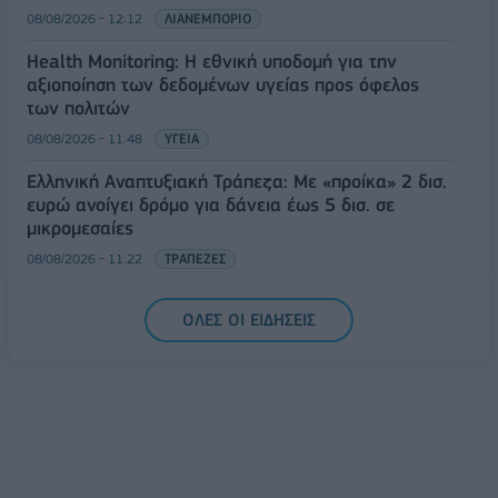
08/08/2026 - 12:12
ΛΙΑΝΕΜΠΟΡΙΟ
Health Monitoring: Η εθνική υποδομή για την
αξιοποίηση των δεδομένων υγείας προς όφελος
των πολιτών
08/08/2026 - 11:48
ΥΓΕΙΑ
Ελληνική Αναπτυξιακή Τράπεζα: Με «προίκα» 2 δισ.
ευρώ ανοίγει δρόμο για δάνεια έως 5 δισ. σε
μικρομεσαίες
08/08/2026 - 11:22
ΤΡΑΠΕΖΕΣ
5G παντού, 6G στον ορίζοντα: Πού βρίσκεται η
ΟΛΕΣ ΟΙ ΕΙΔΗΣΕΙΣ
Ελλάδα στη μεγάλη τεχνολογική μετάβαση
08/08/2026 - 10:54
ΤΕΧΝΟΛΟΓΙΑ