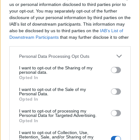
us or personal information disclosed to third parties prior to
your opt-out. You may separately opt-out of the further
ΠΕΡΙΣΣΌΤΕΡΑ ΣΕ ΑΥΤΉ ΤΗΝ ΚΑΤΗΓΟΡΊΑ
disclosure of your personal information by third parties on the
IAB’s list of downstream participants. This information may
also be disclosed by us to third parties on the
IAB’s List of
Downstream Participants
that may further disclose it to other
third parties.
Personal Data Processing Opt Outs
Εισηγμένες: Ξεκινάνε τα
I want to opt-out of the Sharing of my
αποτελέσματα εννεαμήνου
personal data.
Opted In
Ν. Καραμούζης: Οι
08/11/2017 - 02:00
καθυστερήσεις στους
I want to opt-out of the Sale of my
πλειστηριασμούς μπορεί
Personal Data.
να πλήξουν τα stress tests
Opted In
08/11/2017 - 02:00
I want to opt-out of processing my
Personal Data for Targeted Advertising.
Opted In
I want to opt-out of Collection, Use,
Retention, Sale, and/or Sharing of my