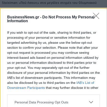
Stoiximan: «Πού ήσουν;» στις μεγάλες στιγμές του Ολυμπιακού
BusinessNews.gr -
Do Not Process My Personal
Information
ΠΕΡΙΣΣΌΤΕΡΑ ΣΕ ΑΥΤΉ ΤΗΝ ΚΑΤΗΓΟΡΊΑ
If you wish to opt-out of the sale, sharing to third parties, or
processing of your personal or sensitive information for
targeted advertising by us, please use the below opt-out
section to confirm your selection. Please note that after your
opt-out request is processed you may continue seeing
interest-based ads based on personal information utilized by
us or personal information disclosed to third parties prior to
your opt-out. You may separately opt-out of the further
ΕΒΕΑ: Ημερίδα για τις
disclosure of your personal information by third parties on the
υποχρεώσεις των
Καθιέρωση της
IAB’s list of downstream participants. This information may
επιχειρήσεων και την
σεξουαλικής
also be disclosed by us to third parties on the
IAB’s List of
ανακύκλωση
διαπαιδαγώγησης των
Downstream Participants
that may further disclose it to other
παιδιών ζητούν οι
third parties.
31/10/2017 - 02:00
Ευρωπαίοι Συνήγοροι
Personal Data Processing Opt Outs
31/10/2017 - 02:00