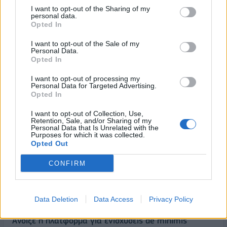
I want to opt-out of the Sharing of my
personal data.
Opted In
I want to opt-out of the Sale of my
Personal Data.
Opted In
I want to opt-out of processing my
Personal Data for Targeted Advertising.
Opted In
I want to opt-out of Collection, Use,
Retention, Sale, and/or Sharing of my
Personal Data that Is Unrelated with the
Purposes for which it was collected.
ΡΟΗ ΕΙΔΗΣΕΩΝ
Opted Out
CONFIRM
Χρηματιστήριο: Στις 2.628,25 μονάδες ο Γενικός
Δείκτης Τιμών, με άνοδο 0,17%
Data Deletion
Data Access
Privacy Policy
06/08/2026 - 13:17
ΟΙΚΟΝΟΜΙΑ
Άνοιξε η πλατφόρμα για ενισχύσεις de minimis