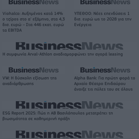
Viohalco: Αυξημένος κατά 14%
ΥΠΕΘΟΟ: Νέες επενδύσεις 1
ο τζίρος στο α' εξάμηνο, στα 4,3
δισ. ευρώ ως το 2028 για την
δισ. ευρώ – Στα 446 εκατ. ευρώ
Ενέργεια
τα EBITDA
Η συμφωνία Arval-Athlon αναδιαμορφώνει την αγορά leasing
VW: Η δύσκολη εξίσωση της
Alpha Bank: Για πρώτη φορά το
αναδιάρθρωσης
Αρχαίο Θέατρο Επιδαύρου
άνοιξε τις πύλες του σε όλους
ESG Report 2025: Πώς η ΑΒ Βασιλόπουλος μετατρέπει τη
βιωσιμότητα σε καθημερινή πράξη