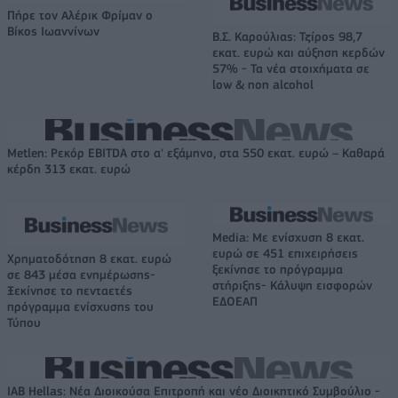
Πήρε τον Αλέρικ Φρίμαν ο
Βίκος Ιωαννίνων
Β.Σ. Καρούλιας: Τζίρος 98,7
εκατ. ευρώ και αύξηση κερδών
57% - Τα νέα στοιχήματα σε
low & non alcohol
Metlen: Ρεκόρ EBITDA στο α' εξάμηνο, στα 550 εκατ. ευρώ – Καθαρά
κέρδη 313 εκατ. ευρώ
Media: Με ενίσχυση 8 εκατ.
ευρώ σε 451 επιχειρήσεις
Χρηματοδότηση 8 εκατ. ευρώ
ξεκίνησε το πρόγραμμα
σε 843 μέσα ενημέρωσης-
στήριξης- Κάλυψη εισφορών
Ξεκίνησε το πενταετές
ΕΔΟΕΑΠ
πρόγραμμα ενίσχυσης του
Τύπου
IAB Hellas: Νέα Διοικούσα Επιτροπή και νέο Διοικητικό Συμβούλιο -