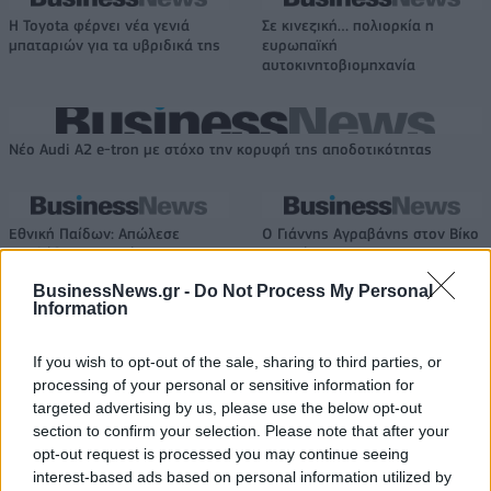
Η Toyota φέρνει νέα γενιά
Σε κινεζική… πολιορκία η
μπαταριών για τα υβριδικά της
ευρωπαϊκή
αυτοκινητοβιομηχανία
Νέο Audi A2 e-tron με στόχο την κορυφή της αποδοτικότητας
Εθνική Παίδων: Απώλεσε
Ο Γιάννης Αγραβάνης στον Βίκο
προβάδισμα 13 πόντων και
Ιωαννίνων
έχασε 84-89 από το Ισραήλ
BusinessNews.gr -
Do Not Process My Personal
Information
Ελληνική Αναπτυξιακή Τράπεζα: Με «προίκα» 2 δισ. ευρώ ανοίγει
If you wish to opt-out of the sale, sharing to third parties, or
δρόμο για δάνεια έως 5 δισ. σε μικρομεσαίες
processing of your personal or sensitive information for
targeted advertising by us, please use the below opt-out
section to confirm your selection. Please note that after your
opt-out request is processed you may continue seeing
interest-based ads based on personal information utilized by
Β.Σ. Καρούλιας: Τζίρος 98,7
Deloitte Ελλάδος: