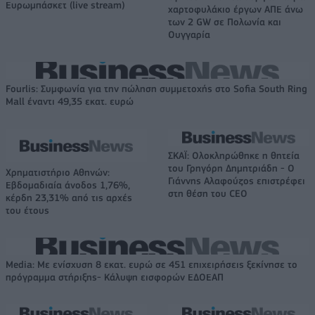
Ευρωμπάσκετ (live stream)
χαρτοφυλάκιο έργων ΑΠΕ άνω
των 2 GW σε Πολωνία και
Ουγγαρία
Fourlis: Συμφωνία για την πώληση συμμετοχής στο Sofia South Ring
Mall έναντι 49,35 εκατ. ευρώ
ΣΚΑΪ: Ολοκληρώθηκε η θητεία
του Γρηγόρη Δημητριάδη - Ο
Χρηματιστήριο Αθηνών:
Γιάννης Αλαφούζος επιστρέφει
Εβδομαδιαία άνοδος 1,76%,
στη θέση του CEO
κέρδη 23,31% από τις αρχές
του έτους
Media: Με ενίσχυση 8 εκατ. ευρώ σε 451 επιχειρήσεις ξεκίνησε το
πρόγραμμα στήριξης- Κάλυψη εισφορών ΕΔΟΕΑΠ