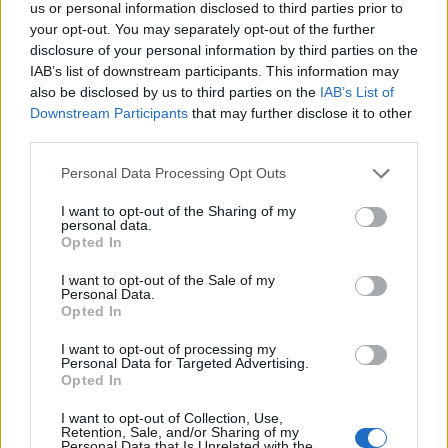
us or personal information disclosed to third parties prior to
εκατ. ευρώ και αύξηση κερδών
Χρηματοοικονομικός
your opt-out. You may separately opt-out of the further
57% - Τα νέα στοιχήματα σε
σύμβουλος της ΔΕΗ για την
disclosure of your personal information by third parties on the
low & non alcohol
είσοδο στην πολωνική αγορά
ενέργειας
IAB’s list of downstream participants. This information may
also be disclosed by us to third parties on the
IAB’s List of
Downstream Participants
that may further disclose it to other
third parties.
Η Chery επενδύει 75 εκατ. δολάρια στην KG Mobility
Personal Data Processing Opt Outs
I want to opt-out of the Sharing of my
Το FIAT 500 Hybrid τώρα από
Ατρόμητος και Novibet
personal data.
18.990 ευρώ
συνεχίζουν μαζί: Ανανέωση της
Opted In
συνεργασίας τους μέχρι το
2028
I want to opt-out of the Sale of my
Personal Data.
Opted In
I want to opt-out of processing my
18η συνεχόμενη χρονιά για τον ΟΤΕ στη διεθνή σειρά δεικτών
Personal Data for Targeted Advertising.
FTSE4Good
Opted In
I want to opt-out of Collection, Use,
Retention, Sale, and/or Sharing of my
Personal Data that Is Unrelated with the