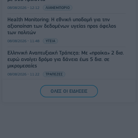
08/08/2026 - 12:12
ΛΙΑΝΕΜΠΟΡΙΟ
Health Monitoring: Η εθνική υποδομή για την
αξιοποίηση των δεδομένων υγείας προς όφελος
των πολιτών
08/08/2026 - 11:48
ΥΓΕΙΑ
Ελληνική Αναπτυξιακή Τράπεζα: Με «προίκα» 2 δισ.
ευρώ ανοίγει δρόμο για δάνεια έως 5 δισ. σε
μικρομεσαίες
08/08/2026 - 11:22
ΤΡΑΠΕΖΕΣ
5G παντού, 6G στον ορίζοντα: Πού βρίσκεται η
ΟΛΕΣ ΟΙ ΕΙΔΗΣΕΙΣ
Ελλάδα στη μεγάλη τεχνολογική μετάβαση
08/08/2026 - 10:54
ΤΕΧΝΟΛΟΓΙΑ