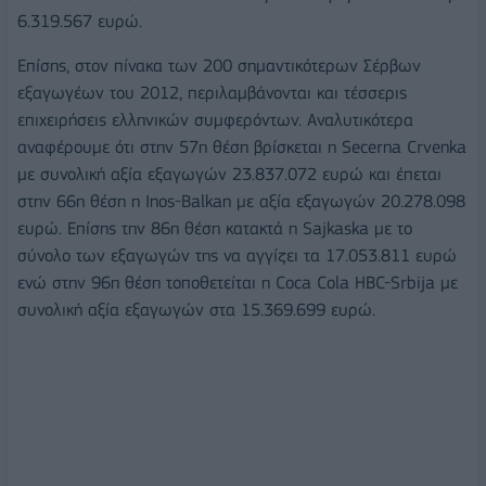
6.319.567 ευρώ.
Eπίσης, στον πίνακα των 200 σημαντικότερων Σέρβων
εξαγωγέων του 2012, περιλαμβάνονται και τέσσερις
επιχειρήσεις ελληνικών συμφερόντων. Αναλυτικότερα
αναφέρουμε ότι στην 57η θέση βρίσκεται η Secerna Crvenka
με συνολική αξία εξαγωγών 23.837.072 ευρώ και έπεται
στην 66η θέση η Inos-Balkan με αξία εξαγωγών 20.278.098
ευρώ. Επίσης την 86η θέση κατακτά η Sajkaska με το
σύνολο των εξαγωγών της να αγγίζει τα 17.053.811 ευρώ
ενώ στην 96η θέση τοποθετείται η Coca Cola HBC-Srbija με
συνολική αξία εξαγωγών στα 15.369.699 ευρώ.