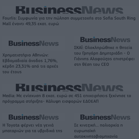
Fourlis: Συμφωνία για την πώληση συμμετοχής στο Sofia South Ring
Mall έναντι 49,35 εκατ. ευρώ
ΣΚΑΪ: Ολοκληρώθηκε η θητεία
του Γρηγόρη Δημητριάδη - Ο
Χρηματιστήριο Αθηνών:
Γιάννης Αλαφούζος επιστρέφει
Εβδομαδιαία άνοδος 1,76%,
στη θέση του CEO
κέρδη 23,31% από τις αρχές
του έτους
Media: Με ενίσχυση 8 εκατ. ευρώ σε 451 επιχειρήσεις ξεκίνησε το
πρόγραμμα στήριξης- Κάλυψη εισφορών ΕΔΟΕΑΠ
Η Toyota φέρνει νέα γενιά
Σε κινεζική… πολιορκία η
μπαταριών για τα υβριδικά της
ευρωπαϊκή
αυτοκινητοβιομηχανία