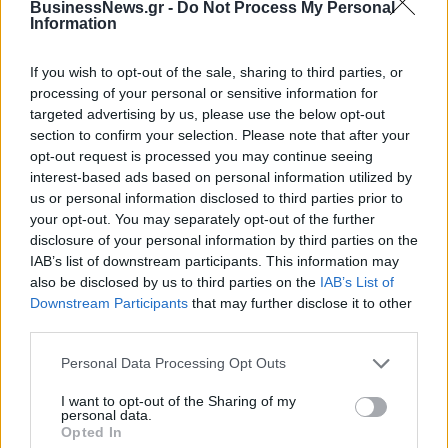
ενέργειας
BusinessNews.gr -
Do Not Process My Personal
Information
If you wish to opt-out of the sale, sharing to third parties, or
Η Chery επενδύει 75 εκατ. δολάρια στην KG Mobility
processing of your personal or sensitive information for
targeted advertising by us, please use the below opt-out
section to confirm your selection. Please note that after your
Το FIAT 500 Hybrid τώρα από
Ατρόμητος και Novibet
opt-out request is processed you may continue seeing
18.990 ευρώ
συνεχίζουν μαζί: Ανανέωση της
interest-based ads based on personal information utilized by
συνεργασίας τους μέχρι το
us or personal information disclosed to third parties prior to
2028
your opt-out. You may separately opt-out of the further
disclosure of your personal information by third parties on the
IAB’s list of downstream participants. This information may
also be disclosed by us to third parties on the
IAB’s List of
18η συνεχόμενη χρονιά για τον ΟΤΕ στη διεθνή σειρά δεικτών
Downstream Participants
that may further disclose it to other
FTSE4Good
third parties.
Personal Data Processing Opt Outs
Alpha Bank: Για πρώτη φορά το Αρχαίο Θέατρο Επιδαύρου άνοιξε τις
πύλες του σε όλους
I want to opt-out of the Sharing of my
personal data.
Opted In