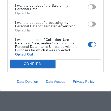
I want to opt-out of the Sale of my
Personal Data.
Opted In
ΠΕΡΙΣΣΌΤΕΡΑ ΣΕ ΑΥΤΉ ΤΗΝ ΚΑΤΗΓΟΡΊΑ
I want to opt-out of processing my
Personal Data for Targeted Advertising.
Opted In
I want to opt-out of Collection, Use,
Retention, Sale, and/or Sharing of my
Personal Data that Is Unrelated with the
Purposes for which it was collected.
ΠΟΜΙΔΑ: Αντιδράσεις για το
Οι ελληνικές
Opted Out
νέο "μεσοπρόθεσμο"
επιχειρήσεις κατακτούν
την Σερβία
CONFIRM
13/12/2013 - 02:00
13/12/2013 - 02:00
Data Deletion
Data Access
Privacy Policy