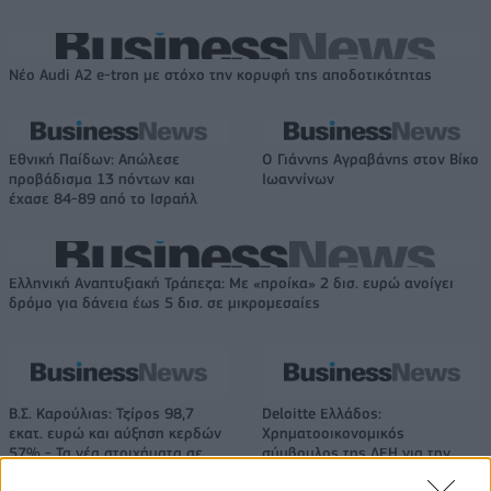
Νέο Audi A2 e-tron με στόχο την κορυφή της αποδοτικότητας
Εθνική Παίδων: Απώλεσε
Ο Γιάννης Αγραβάνης στον Βίκο
προβάδισμα 13 πόντων και
Ιωαννίνων
έχασε 84-89 από το Ισραήλ
Ελληνική Αναπτυξιακή Τράπεζα: Με «προίκα» 2 δισ. ευρώ ανοίγει
δρόμο για δάνεια έως 5 δισ. σε μικρομεσαίες
Β.Σ. Καρούλιας: Τζίρος 98,7
Deloitte Ελλάδος:
εκατ. ευρώ και αύξηση κερδών
Χρηματοοικονομικός
57% - Τα νέα στοιχήματα σε
σύμβουλος της ΔΕΗ για την
low & non alcohol
είσοδο στην πολωνική αγορά