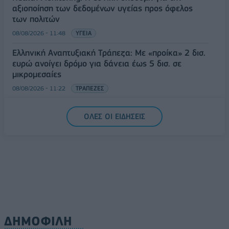
αξιοποίηση των δεδομένων υγείας προς όφελος
των πολιτών
08/08/2026 - 11:48
ΥΓΕΙΑ
Ελληνική Αναπτυξιακή Τράπεζα: Με «προίκα» 2 δισ.
ευρώ ανοίγει δρόμο για δάνεια έως 5 δισ. σε
μικρομεσαίες
08/08/2026 - 11:22
ΤΡΑΠΕΖΕΣ
5G παντού, 6G στον ορίζοντα: Πού βρίσκεται η
ΟΛΕΣ ΟΙ ΕΙΔΗΣΕΙΣ
Ελλάδα στη μεγάλη τεχνολογική μετάβαση
08/08/2026 - 10:54
ΤΕΧΝΟΛΟΓΙΑ
ΔΗΜΟΦΙΛΗ