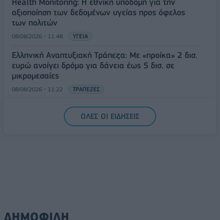
Health Monitoring: Η εθνική υποδομή για την
αξιοποίηση των δεδομένων υγείας προς όφελος
των πολιτών
08/08/2026 - 11:48
ΥΓΕΙΑ
Ελληνική Αναπτυξιακή Τράπεζα: Με «προίκα» 2 δισ.
ευρώ ανοίγει δρόμο για δάνεια έως 5 δισ. σε
μικρομεσαίες
08/08/2026 - 11:22
ΤΡΑΠΕΖΕΣ
5G παντού, 6G στον ορίζοντα: Πού βρίσκεται η
ΟΛΕΣ ΟΙ ΕΙΔΗΣΕΙΣ
Ελλάδα στη μεγάλη τεχνολογική μετάβαση
08/08/2026 - 10:54
ΤΕΧΝΟΛΟΓΙΑ
ΔΗΜΟΦΙΛΗ