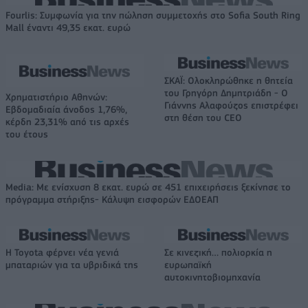
Fourlis: Συμφωνία για την πώληση συμμετοχής στο Sofia South Ring
Mall έναντι 49,35 εκατ. ευρώ
ΣΚΑΪ: Ολοκληρώθηκε η θητεία
του Γρηγόρη Δημητριάδη - Ο
Χρηματιστήριο Αθηνών:
Γιάννης Αλαφούζος επιστρέφει
Εβδομαδιαία άνοδος 1,76%,
στη θέση του CEO
κέρδη 23,31% από τις αρχές
του έτους
Media: Με ενίσχυση 8 εκατ. ευρώ σε 451 επιχειρήσεις ξεκίνησε το
πρόγραμμα στήριξης- Κάλυψη εισφορών ΕΔΟΕΑΠ
Η Toyota φέρνει νέα γενιά
Σε κινεζική… πολιορκία η
μπαταριών για τα υβριδικά της
ευρωπαϊκή
αυτοκινητοβιομηχανία