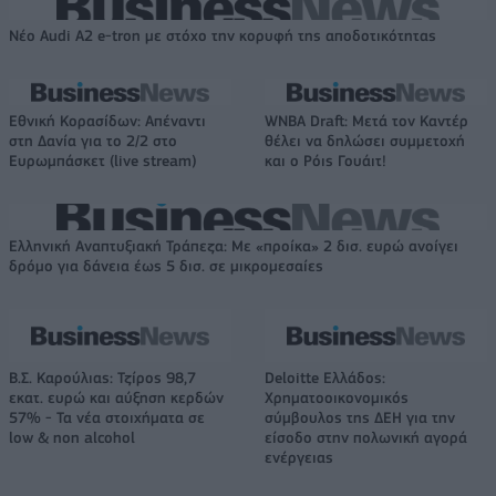
Νέο Audi A2 e-tron με στόχο την κορυφή της αποδοτικότητας
Εθνική Κορασίδων: Απέναντι
WNBA Draft: Μετά τον Καντέρ
στη Δανία για το 2/2 στο
θέλει να δηλώσει συμμετοχή
Ευρωμπάσκετ (live stream)
και ο Ρόις Γουάιτ!
Ελληνική Αναπτυξιακή Τράπεζα: Με «προίκα» 2 δισ. ευρώ ανοίγει
δρόμο για δάνεια έως 5 δισ. σε μικρομεσαίες
Β.Σ. Καρούλιας: Τζίρος 98,7
Deloitte Ελλάδος:
εκατ. ευρώ και αύξηση κερδών
Χρηματοοικονομικός
57% - Τα νέα στοιχήματα σε
σύμβουλος της ΔΕΗ για την
low & non alcohol
είσοδο στην πολωνική αγορά
ενέργειας