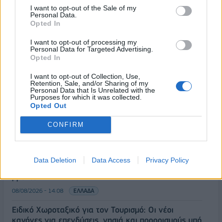
I want to opt-out of the Sale of my
Personal Data.
Opted In
I want to opt-out of processing my
Personal Data for Targeted Advertising.
Opted In
ΡΟΗ ΕΙΔΗΣΕΩΝ
I want to opt-out of Collection, Use,
Retention, Sale, and/or Sharing of my
Personal Data that Is Unrelated with the
Purposes for which it was collected.
Κορυφώνεται η έξοδος του Αυγούστου – Πάνω από
Opted Out
56.000 επιβάτες αναχωρούν σήμερα από τα
λιμάνια της Αττικής
CONFIRM
08/08/2026 - 14:30
ΕΛΛΑΔΑ
Δυτική Αττική: Η επόμενη ημέρα μετά τις πυρκαγιές
Data Deletion
Data Access
Privacy Policy
– Τα έργα Antinero και η «μάχη» πριν από τις
βροχές
08/08/2026 - 14:08
ΕΛΛΑΔΑ
Ειδικό Χωροταξικό για τον Τουρισμό: Οι νέοι
κανόνες για επενδύσεις, νησιά και προορισμούς υπό