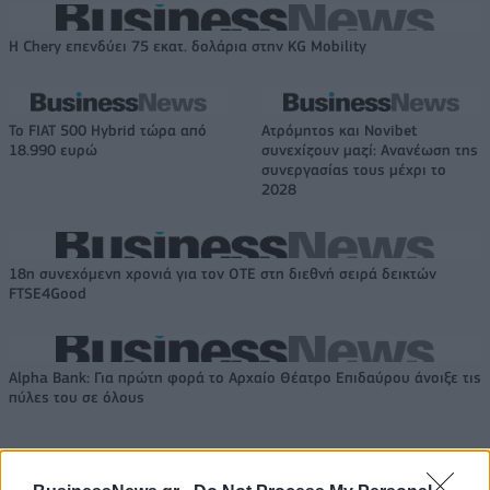
Η Chery επενδύει 75 εκατ. δολάρια στην KG Mobility
Το FIAT 500 Hybrid τώρα από
Ατρόμητος και Novibet
18.990 ευρώ
συνεχίζουν μαζί: Ανανέωση της
συνεργασίας τους μέχρι το
2028
18η συνεχόμενη χρονιά για τον ΟΤΕ στη διεθνή σειρά δεικτών
FTSE4Good
Alpha Bank: Για πρώτη φορά το Αρχαίο Θέατρο Επιδαύρου άνοιξε τις
πύλες του σε όλους