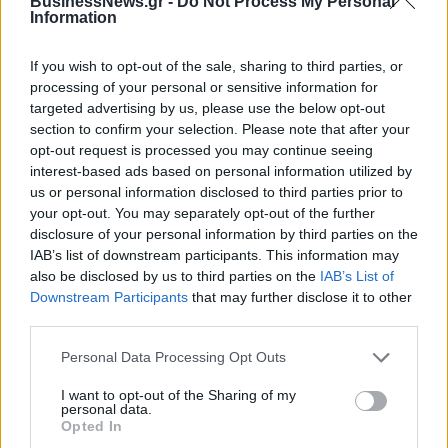
BusinessNews.gr -
Do Not Process My Personal
Information
ΠΕΡΙΣΣΌΤΕΡΑ ΣΕ ΑΥΤΉ ΤΗΝ ΚΑΤΗΓΟΡΊΑ
If you wish to opt-out of the sale, sharing to third parties, or
processing of your personal or sensitive information for
targeted advertising by us, please use the below opt-out
section to confirm your selection. Please note that after your
opt-out request is processed you may continue seeing
interest-based ads based on personal information utilized by
us or personal information disclosed to third parties prior to
Ποτάμι: Συμπλεγματική
Κ. Κληρίδης: Έκδοση
your opt-out. You may separately opt-out of the further
εμμονή του ΣΥΡΙΖΑ ενάντια
ευρωπαϊκού εντάλματος
disclosure of your personal information by third parties on the
στα πρότυπα σχολεία
σύλληψης του Λ.
IAB’s list of downstream participants. This information may
Μπόμπολα
28/03/2016 - 03:00
also be disclosed by us to third parties on the
IAB’s List of
28/03/2016 - 03:00
Downstream Participants
that may further disclose it to other
third parties.
Personal Data Processing Opt Outs
I want to opt-out of the Sharing of my
personal data.
Opted In