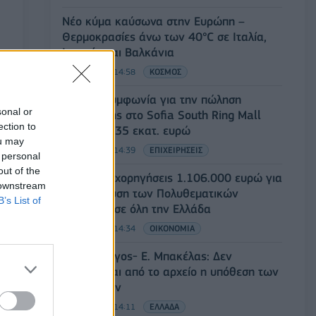
Νέο κύμα καύσωνα στην Ευρώπη –
Θερμοκρασίες άνω των 40°C σε Ιταλία,
Ισπανία και Βαλκάνια
07/08/2026 - 14:58
ΚΟΣΜΟΣ
Fourlis: Συμφωνία για την πώληση
sonal or
συμμετοχής στο Sofia South Ring Mall
ection to
έναντι 49,35 εκατ. ευρώ
ou may
07/08/2026 - 14:39
ΕΠΙΧΕΙΡΗΣΕΙΣ
 personal
out of the
ΥΠΠΟ: Επιχορηγήσεις 1.106.000 ευρώ για
 downstream
την ενίσχυση των Πολυθεματικών
B’s List of
Φεστιβάλ σε όλη την Ελλάδα
07/08/2026 - 14:34
ΟΙΚΟΝΟΜΙΑ
Άρειος Πάγος- Ε. Μπακέλας: Δεν
ανασύρεται από το αρχείο η υπόθεση των
υποκλοπών
07/08/2026 - 14:11
ΕΛΛΑΔΑ