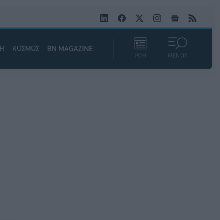
ΚΗ
ΚΟΣΜΟΣ
BN MAGAZINE
ΡΟΗ
ΜΕΝΟΥ