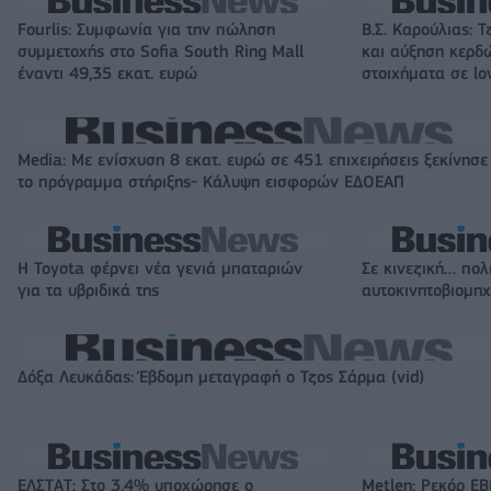
Fourlis: Συμφωνία για την πώληση
Β.Σ. Καρούλιας: Τ
συμμετοχής στο Sofia South Ring Mall
και αύξηση κερδ
έναντι 49,35 εκατ. ευρώ
στοιχήματα σε lo
Media: Με ενίσχυση 8 εκατ. ευρώ σε 451 επιχειρήσεις ξεκίνησε
το πρόγραμμα στήριξης- Κάλυψη εισφορών ΕΔΟΕΑΠ
Η Toyota φέρνει νέα γενιά μπαταριών
Σε κινεζική… πολ
για τα υβριδικά της
αυτοκινητοβιομη
Δόξα Λευκάδας: Έβδομη μεταγραφή ο Τζος Σάρμα (vid)
ΕΛΣΤΑΤ: Στο 3,4% υποχώρησε ο
Metlen: Ρεκόρ EB