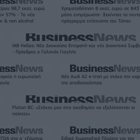
ζίρος 98,7 εκατ. ευρώ
Χρηματοδότηση 8 εκατ. ευρώ σε 843
ών 57% - Τα νέα
μέσα ενημέρωσης- Ξεκίνησε το πεντ
w & non alcohol
πρόγραμμα ενίσχυσης του Τύπου
IAB Hellas: Νέα Διοικούσα Επιτροπή και νέο Διοικητικό Συμβ
- Πρόεδρος ο Γαληνός Γιαγλής
ιορκία η ευρωπαϊκή
Νέο Audi A2 e-tron με στόχο την κο
χανία
της αποδοτικότητας
Platon BC: «Στόχος μας στις ακαδημίες να εξελίσσονται οι
παίκτες»
ITDA στο α' εξάμηνο,
Ειδικό Χωροταξικό Πλαίσιο για τον