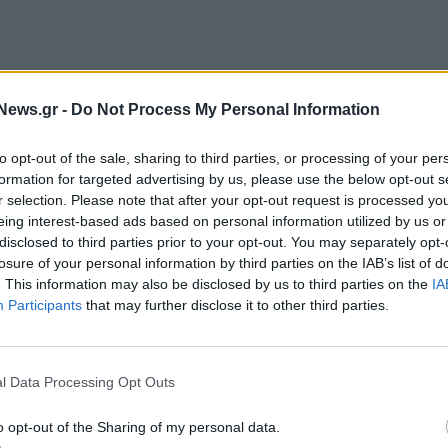
αι κατά 0,11% στις 651,22 μονάδες, μετά το
News.gr -
Do Not Process My Personal Information
ρικά υψηλά του.
to opt-out of the sale, sharing to third parties, or processing of your per
ις 25.782,77 μονάδες. Στη Γαλλία, ο CAC 40
formation for targeted advertising by us, please use the below opt-out s
, ενώ ο βρετανικός FTSE 100 κινείται υψηλότερα
r selection. Please note that after your opt-out request is processed y
eing interest-based ads based on personal information utilized by us or
disclosed to third parties prior to your opt-out. You may separately opt-
losure of your personal information by third parties on the IAB’s list of
ει 0,19% στις 53.061,50 μονάδες, ενώ ο ισπανικός
. This information may also be disclosed by us to third parties on the
IA
77 μονάδες.
Participants
that may further disclose it to other third parties.
χονται τις ισχυρότερες πιέσεις, με τον σχετικό δείκτη
ονται οι ανησυχίες ότι το πολύμηνο ράλι των
l Data Processing Opt Outs
 έχει οδηγήσει τις αποτιμήσεις σε ιδιαίτερα υψηλά
o opt-out of the Sharing of my personal data.