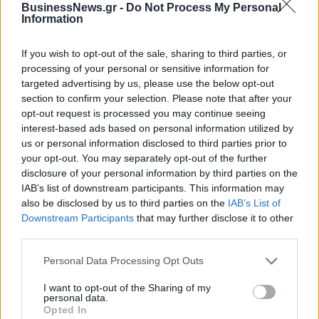
BusinessNews.gr -
Do Not Process My Personal
Information
If you wish to opt-out of the sale, sharing to third parties, or
ΠΕΡΙΣΣΌΤΕΡΑ ΣΕ ΑΥΤΉ ΤΗΝ ΚΑΤΗΓΟΡΊΑ
processing of your personal or sensitive information for
targeted advertising by us, please use the below opt-out
section to confirm your selection. Please note that after your
opt-out request is processed you may continue seeing
interest-based ads based on personal information utilized by
us or personal information disclosed to third parties prior to
your opt-out. You may separately opt-out of the further
disclosure of your personal information by third parties on the
kariera.gr: Ενισχύει το
Χρηματιστήριο: Άνοδος
IAB’s list of downstream participants. This information may
αποτύπωμα στην αγορά
0,91%, σε νέα υψηλά 17
also be disclosed by us to third parties on the
IAB’s List of
εργασίας - Από την
ετών η αγορά, «ψήφος»
Downstream Participants
that may further disclose it to other
αναζήτηση στην κατάλληλη
εμπιστοσύνης από την JP
third parties.
ευκαιρία
Morgan
Personal Data Processing Opt Outs
06/07/2026 - 21:58
06/07/2026 - 17:56
I want to opt-out of the Sharing of my
personal data.
Opted In