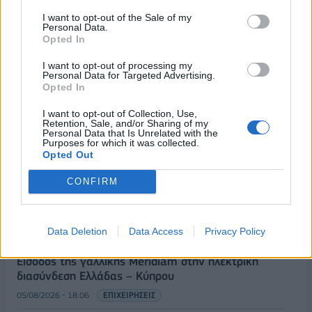
I want to opt-out of the Sale of my
Personal Data.
Opted In
I want to opt-out of processing my
Personal Data for Targeted Advertising.
Opted In
I want to opt-out of Collection, Use,
Retention, Sale, and/or Sharing of my
Personal Data that Is Unrelated with the
Purposes for which it was collected.
ΡΟΗ ΕΙΔΗΣΕΩΝ
Opted Out
CONFIRM
Χρηματιστήριο: Πτώση κατά 0,18%, στα 315,71
εκατ. ευρώ ο τζίρος
Data Deletion
Data Access
Privacy Policy
05/08/2026 - 18:27
ΟΙΚΟΝΟΜΙΑ
Είσοδος της γαλλικής Meridiam στην ηλεκτρική
διασύνδεση Ελλάδας – Κύπρου
05/08/2026 - 18:06
ΕΠΙΧΕΙΡΗΣΕΙΣ