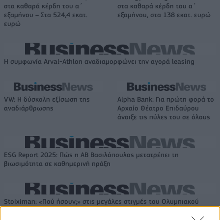
στα καθαρά κέρδη του α΄
στα καθαρά κέρδη του α΄
εξαμήνου – Στα 524,4 εκατ.
εξαμήνου, στα 138 εκατ. ευρώ
ευρώ
Η συμφωνία Arval-Athlon αναδιαμορφώνει την αγορά leasing
VW: Η δύσκολη εξίσωση της
Alpha Bank: Για πρώτη φορά το
αναδιάρθρωσης
Αρχαίο Θέατρο Επιδαύρου
άνοιξε τις πύλες του σε όλους
ESG Report 2025: Πώς η ΑΒ Βασιλόπουλος μετατρέπει τη
βιωσιμότητα σε καθημερινή πράξη
Stoiximan: «Πού ήσουν;» στις μεγάλες στιγμές του Ολυμπιακού