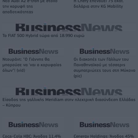
Νέο Audi A2 e-tron με στόχο
Η Chery επενδύει 75 εκατ.
την κορυφή της
δολάρια στην KG Mobility
αποδοτικότητας
Το FIAT 500 Hybrid τώρα από 18.990 ευρώ
Ντουράντ: "Ο Γιάννης θα
Οι διακοπές των Γάλλων του
μπορούσε να 'ναι ο κορυφαίος
Παναθηναϊκού με τέσσερις
όλων"! (vid)
συμπατριώτες τους στη Μύκονο
(pic)
Είσοδος της γαλλικής Meridiam στην ηλεκτρική διασύνδεση Ελλάδας
– Κύπρου
Coca-Cola HBC: Άνοδος 11,4%
Cenergy Holdings: Άνοδος 45%