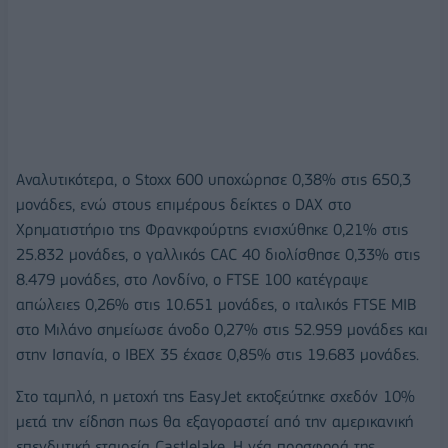
Αναλυτικότερα, ο Stoxx 600 υποχώρησε 0,38% στις 650,3
μονάδες, ενώ στους επιμέρους δείκτες ο DAX στο
Χρηματιστήριο της Φρανκφούρτης ενισχύθηκε 0,21% στις
25.832 μονάδες, ο γαλλικός CAC 40 διολίσθησε 0,33% στις
8.479 μονάδες, στο Λονδίνο, ο FTSE 100 κατέγραψε
απώλειες 0,26% στις 10.651 μονάδες, ο ιταλικός FTSE MIB
στο Μιλάνο σημείωσε άνοδο 0,27% στις 52.959 μονάδες και
στην Ισπανία, ο IBEX 35 έχασε 0,85% στις 19.683 μονάδες.
Στο ταμπλό, η μετοχή της EasyJet εκτοξεύτηκε σχεδόν 10%
μετά την είδηση πως θα εξαγοραστεί από την αμερικανική
επενδυτική εταιρεία Castlelake. Η νέα προσφορά της