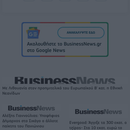
Με Λιθουανία στον προημιτελικό του Ευρωπαϊκού Β' κατ. η Εθνική
Νεανίδων
Αλέξης Γιαννούλιας: Υποψήφιος
Δήμαρχος στο Σικάγο ο άλλοτε
Evergood: Άγγιξε τα 300 εκατ. ο
παίκτης του Πανιώνιου
τζίρος- Στα 10 εκατ. ευρώ το