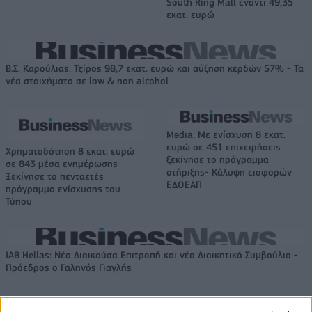
South Ring Mall έναντι 49,35
εκατ. ευρώ
Β.Σ. Καρούλιας: Τζίρος 98,7 εκατ. ευρώ και αύξηση κερδών 57% - Τα
νέα στοιχήματα σε low & non alcohol
Media: Με ενίσχυση 8 εκατ.
ευρώ σε 451 επιχειρήσεις
Χρηματοδότηση 8 εκατ. ευρώ
ξεκίνησε το πρόγραμμα
σε 843 μέσα ενημέρωσης-
στήριξης- Κάλυψη εισφορών
Ξεκίνησε το πενταετές
ΕΔΟΕΑΠ
πρόγραμμα ενίσχυσης του
Τύπου
IAB Hellas: Νέα Διοικούσα Επιτροπή και νέο Διοικητικό Συμβούλιο -
Πρόεδρος ο Γαληνός Γιαγλής