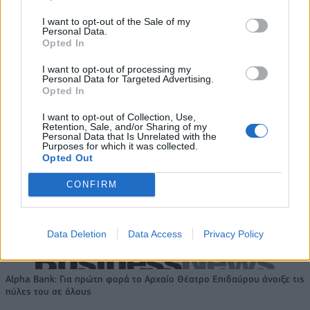
Καθαρά κέρδη 313 εκατ. ευρώ
εργαλείο για βιώσιμη
τουριστική ανάπτυξη
I want to opt-out of the Sale of my
Personal Data.
Opted In
I want to opt-out of processing my
Η Chery επενδύει 75 εκατ. δολάρια στην KG Mobility
Personal Data for Targeted Advertising.
Opted In
I want to opt-out of Collection, Use,
Το FIAT 500 Hybrid τώρα από
Ατρόμητος και Novibet
Retention, Sale, and/or Sharing of my
18.990 ευρώ
συνεχίζουν μαζί: Ανανέωση της
Personal Data that Is Unrelated with the
Purposes for which it was collected.
συνεργασίας τους μέχρι το
Opted Out
2028
CONFIRM
18η συνεχόμενη χρονιά για τον ΟΤΕ στη διεθνή σειρά δεικτών
FTSE4Good
Data Deletion
Data Access
Privacy Policy
Alpha Bank: Για πρώτη φορά το Αρχαίο Θέατρο Επιδαύρου άνοιξε τις
πύλες του σε όλους