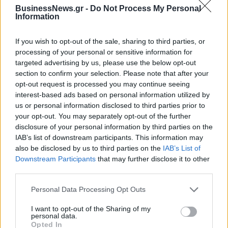
Η Toyota φέρνει νέα γενιά
Σε κινεζική… πολιορκία η
BusinessNews.gr -
Do Not Process My Personal
μπαταριών για τα υβριδικά της
ευρωπαϊκή
Information
αυτοκινητοβιομηχανία
If you wish to opt-out of the sale, sharing to third parties, or
processing of your personal or sensitive information for
targeted advertising by us, please use the below opt-out
Νέο Audi A2 e-tron με στόχο την κορυφή της αποδοτικότητας
section to confirm your selection. Please note that after your
opt-out request is processed you may continue seeing
interest-based ads based on personal information utilized by
Δόξα Λευκάδας: Έβδομη
Platon BC: «Στόχος μας στις
us or personal information disclosed to third parties prior to
μεταγραφή ο Τζος Σάρμα (vid)
ακαδημίες να εξελίσσονται οι
your opt-out. You may separately opt-out of the further
παίκτες»
disclosure of your personal information by third parties on the
IAB’s list of downstream participants. This information may
also be disclosed by us to third parties on the
IAB’s List of
Downstream Participants
that may further disclose it to other
ΕΛΣΤΑΤ: Στο 3,4% υποχώρησε ο πληθωρισμός τον Ιούλιο
third parties.
Personal Data Processing Opt Outs
I want to opt-out of the Sharing of my
Metlen: Ρεκόρ EBITDA στο α'
Ειδικό Χωροταξικό Πλαίσιο για
personal data.
εξάμηνο, στα 550 εκατ. ευρώ –
τον Τουρισμό: Στρατηγικό
Opted In