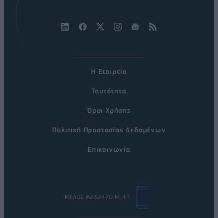
Η Εταιρεία
Ταυτότητα
Όροι Χρήσης
Πολιτική Προστασίας Δεδομένων
Επικοινωνία
ΜΕΛΟΣ #232470 Μ.Η.Τ.