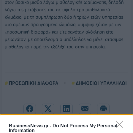
στον βασικό μισθό λόγω μισθολογικής ωρίμανσης, δηλαδή
λόγω της μετάβασής του σε υψηλότερο μισθολογικό
κλιμάκιο, με τη συμπλήρωση δύο ή τριών ετών υπηρεσίας
στο αμέσως προηγούμενο κλιμάκιο, συμψηφιζόταν με την
«προσωπική διαφορά» και είτε χανόταν ολόκληρη είτε
μειωνόταν, με αποτέλεσμα ο υπάλληλος να μένει στάσιμος
μισθολογικά παρά την εξέλιξή του στην υπηρεσία.
ΠΡΟΣΩΠΙΚΗ ΔΙΑΦΟΡΑ
ΔΗΜΟΣΙΟΙ ΥΠΑΛΛΗΛΟΙ
BusinessNews.gr -
Do Not Process My Personal
Information