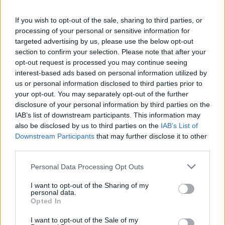
If you wish to opt-out of the sale, sharing to third parties, or
processing of your personal or sensitive information for
targeted advertising by us, please use the below opt-out
section to confirm your selection. Please note that after your
opt-out request is processed you may continue seeing
interest-based ads based on personal information utilized by
us or personal information disclosed to third parties prior to
your opt-out. You may separately opt-out of the further
disclosure of your personal information by third parties on the
IAB’s list of downstream participants. This information may
Με Λιθουανία στον προημιτελικό του Ευρωπαϊκού Β' κατ. η Εθνική
also be disclosed by us to third parties on the
IAB’s List of
Νεανίδων
Downstream Participants
that may further disclose it to other
third parties.
Personal Data Processing Opt Outs
Αλέξης Γιαννούλιας: Υποψήφιος
Δήμαρχος στο Σικάγο ο άλλοτε
Evergood: Άγγιξε τα 300 εκατ. ο
παίκτης του Πανιώνιου
I want to opt-out of the Sharing of my
τζίρος- Στα 10 εκατ. ευρώ το
personal data.
τίμημα για το 60% του
Opted In
Jackaroo
I want to opt-out of the Sale of my