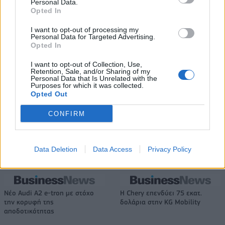
Personal Data.
Opted In
Όμιλος AKTOR: Εξαγοράζει το 75% των ΗΛΕΚΤΩΡ και THALIS –
Στρατηγική συνεργασία με τη Motor Oil
I want to opt-out of processing my
Personal Data for Targeted Advertising.
Opted In
I want to opt-out of Collection, Use,
TV: Η σκακιέρα της νέας σεζόν
Retention, Sale, and/or Sharing of my
Personal Data that Is Unrelated with the
ΔΕΗ: Ισχυρή ανάπτυξη στο α΄
Purposes for which it was collected.
εξάμηνο 2026 με
Opted Out
προσαρμοσμένο EBITDA στα 1,2
δισ. ευρώ
CONFIRM
IAB Hellas: Νέα Διοικούσα Επιτροπή και νέο Διοικητικό Συμβούλιο -
Data Deletion
Data Access
Privacy Policy
Πρόεδρος ο Γαληνός Γιαγλής
Νέο Audi A2 e-tron με στόχο
Η Chery επενδύει 75 εκατ.
την κορυφή της
δολάρια στην KG Mobility
αποδοτικότητας