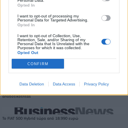
Personal Data.
Opted In
Media: Με ενίσχυση 8 εκατ.
ευρώ σε 451 επιχειρήσεις
I want to opt-out of processing my
Χρηματοδότηση 8 εκατ. ευρώ
ξεκίνησε το πρόγραμμα
Personal Data for Targeted Advertising.
σε 843 μέσα ενημέρωσης-
Opted In
στήριξης- Κάλυψη εισφορών
Ξεκίνησε το πενταετές
ΕΔΟΕΑΠ
πρόγραμμα ενίσχυσης του
I want to opt-out of Collection, Use,
Τύπου
Retention, Sale, and/or Sharing of my
Personal Data that Is Unrelated with the
Purposes for which it was collected.
Opted Out
IAB Hellas: Νέα Διοικούσα Επιτροπή και νέο Διοικητικό Συμβούλιο -
CONFIRM
Πρόεδρος ο Γαληνός Γιαγλής
Data Deletion
Data Access
Privacy Policy
Νέο Audi A2 e-tron με στόχο
Η Chery επενδύει 75 εκατ.
την κορυφή της
δολάρια στην KG Mobility
αποδοτικότητας
Το FIAT 500 Hybrid τώρα από 18.990 ευρώ