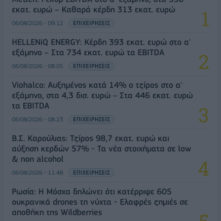
εκατ. ευρώ – Καθαρά κέρδη 313 εκατ. ευρώ
06/08/2026 - 09:12
ΕΠΙΧΕΙΡΗΣΕΙΣ
HELLENiQ ENERGY: Κέρδη 393 εκατ. ευρώ στο α'
εξάμηνο – Στα 734 εκατ. ευρώ τα EBITDA
06/08/2026 - 08:05
ΕΠΙΧΕΙΡΗΣΕΙΣ
Viohalco: Αυξημένος κατά 14% ο τζίρος στο α'
εξάμηνο, στα 4,3 δισ. ευρώ – Στα 446 εκατ. ευρώ
τα EBITDA
06/08/2026 - 08:23
ΕΠΙΧΕΙΡΗΣΕΙΣ
Β.Σ. Καρούλιας: Τζίρος 98,7 εκατ. ευρώ και
αύξηση κερδών 57% - Τα νέα στοιχήματα σε low
& non alcohol
06/08/2026 - 11:48
ΕΠΙΧΕΙΡΗΣΕΙΣ
Ρωσία: Η Μόσχα δηλώνει ότι κατέρριψε 605
ουκρανικά drones τη νύχτα - Ελαφρές ζημιές σε
αποθήκη της Wildberries