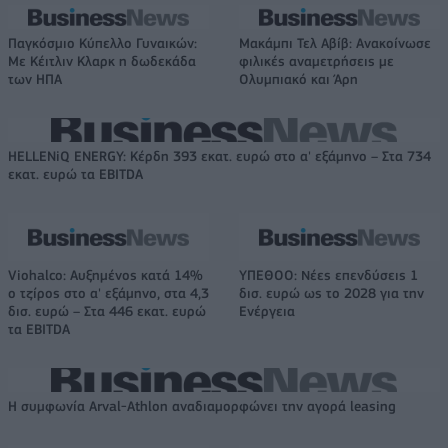
Παγκόσμιο Κύπελλο Γυναικών:
Μακάμπι Τελ Αβίβ: Ανακοίνωσε
Με Κέιτλιν Κλαρκ η δωδεκάδα
φιλικές αναμετρήσεις με
των ΗΠΑ
Ολυμπιακό και Άρη
HELLENiQ ENERGY: Κέρδη 393 εκατ. ευρώ στο α' εξάμηνο – Στα 734
εκατ. ευρώ τα EBITDA
Viohalco: Αυξημένος κατά 14%
ΥΠΕΘΟΟ: Νέες επενδύσεις 1
ο τζίρος στο α' εξάμηνο, στα 4,3
δισ. ευρώ ως το 2028 για την
δισ. ευρώ – Στα 446 εκατ. ευρώ
Ενέργεια
τα EBITDA
Η συμφωνία Arval-Athlon αναδιαμορφώνει την αγορά leasing