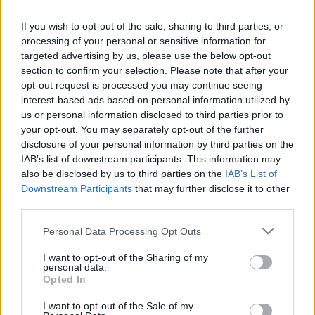
If you wish to opt-out of the sale, sharing to third parties, or
processing of your personal or sensitive information for
targeted advertising by us, please use the below opt-out
section to confirm your selection. Please note that after your
opt-out request is processed you may continue seeing
Νόλεϊ: «Ανυπομονώ να ζήσω την εκπληκτική ενέργεια των οπαδών
interest-based ads based on personal information utilized by
της ΑΕΚ»
us or personal information disclosed to third parties prior to
your opt-out. You may separately opt-out of the further
disclosure of your personal information by third parties on the
IAB’s list of downstream participants. This information may
Πάρκερ: «Όνειρό μου να
also be disclosed by us to third parties on the
IAB’s List of
κατακτήσω το ΝΒΑ Europe με τη
Β.Σ. Καρούλιας: Τζίρος 98,7
Βιλερμπάν – Το πλάνο της
Downstream Participants
that may further disclose it to other
εκατ. ευρώ και αύξηση κερδών
ομάδας μένει ίδιο»
third parties.
57% - Τα νέα στοιχήματα σε
low & non alcohol
Personal Data Processing Opt Outs
I want to opt-out of the Sharing of my
personal data.
Metlen: Ρεκόρ EBITDA στο α' εξάμηνο, στα 550 εκατ. ευρώ – Καθαρά
Opted In
κέρδη 313 εκατ. ευρώ
I want to opt-out of the Sale of my