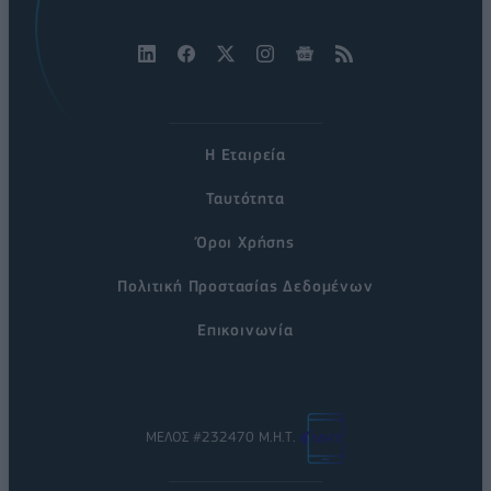
Η Εταιρεία
Ταυτότητα
Όροι Χρήσης
Πολιτική Προστασίας Δεδομένων
Επικοινωνία
ΜΕΛΟΣ #232470 Μ.Η.Τ.