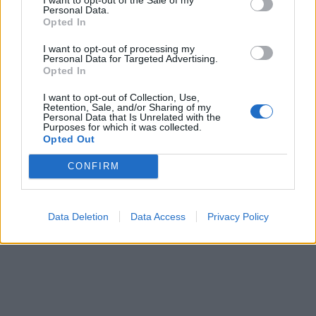
Personal Data.
Opted In
I want to opt-out of processing my
Personal Data for Targeted Advertising.
Opted In
Χρηματιστήριο: Πτώση
I want to opt-out of Collection, Use,
ΕΑΕΕ: Αυξήθηκαν κατά
0,91%, στα 439,47 εκατ.
Retention, Sale, and/or Sharing of my
Personal Data that Is Unrelated with the
3,5% οι ασφαλίσεις
ευρώ ο τζίρος
Purposes for which it was collected.
σκαφών αναψυχής το
Opted Out
28/05/2026 - 17:39
2025
CONFIRM
28/05/2026 - 16:14
Data Deletion
Data Access
Privacy Policy