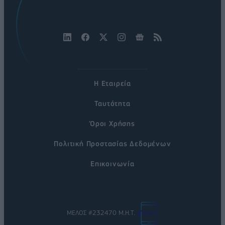
Η Εταιρεία
Ταυτότητα
Όροι Χρήσης
Πολιτική Προστασίας Δεδομένων
Επικοινωνία
ΜΕΛΟΣ #232470 Μ.Η.Τ.