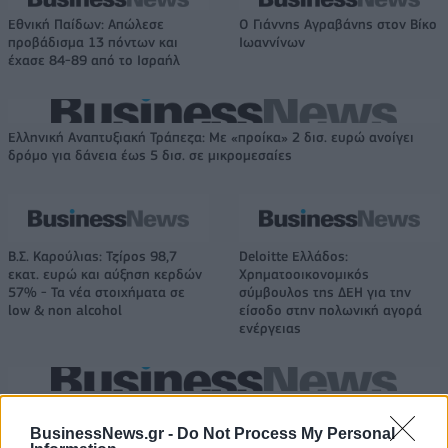
Εθνική Παίδων: Απώλεσε
Ο Γιάννης Αγραβάνης στον Βίκο
προβάδισμα 13 πόντων και
Ιωαννίνων
έχασε 84-89 από το Ισραήλ
Ελληνική Αναπτυξιακή Τράπεζα: Με «προίκα» 2 δισ. ευρώ ανοίγει
δρόμο για δάνεια έως 5 δισ. σε μικρομεσαίες
Β.Σ. Καρούλιας: Τζίρος 98,7
Deloitte Ελλάδος:
εκατ. ευρώ και αύξηση κερδών
Χρηματοοικονομικός
57% - Τα νέα στοιχήματα σε
σύμβουλος της ΔΕΗ για την
low & non alcohol
είσοδο στην πολωνική αγορά
ενέργειας
Η Chery επενδύει 75 εκατ. δολάρια στην KG Mobility
BusinessNews.gr -
Do Not Process My Personal