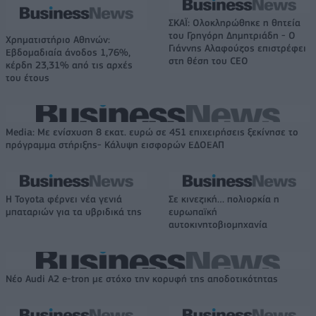
ΣΚΑΪ: Ολοκληρώθηκε η θητεία
του Γρηγόρη Δημητριάδη - Ο
Χρηματιστήριο Αθηνών:
Γιάννης Αλαφούζος επιστρέφει
Εβδομαδιαία άνοδος 1,76%,
στη θέση του CEO
κέρδη 23,31% από τις αρχές
του έτους
Media: Με ενίσχυση 8 εκατ. ευρώ σε 451 επιχειρήσεις ξεκίνησε το
πρόγραμμα στήριξης- Κάλυψη εισφορών ΕΔΟΕΑΠ
Η Toyota φέρνει νέα γενιά
Σε κινεζική… πολιορκία η
μπαταριών για τα υβριδικά της
ευρωπαϊκή
αυτοκινητοβιομηχανία
Νέο Audi A2 e-tron με στόχο την κορυφή της αποδοτικότητας