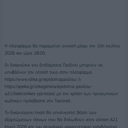
Η πλατφόρμα θα παραμείνει ανοιχτή μέχρι την 10η Ιουλίου
2026 και ώρα 18:00.
Οι δικαιούχοι του Επιδόματος Παιδιού μπορούν να
υποβάλουν την αίτησή τους στην πλατφόρμα
https://www.idika.gr/epidomapaidiou/ ή
https://opeka.gr/oikogeneia/epidoma-paidiou-
a21/ilektronikes-ypiresies/ με την χρήση των προσωπικών
κωδικών πρόσβασης στο Taxisnet.
Το δικαιούμενο ποσό θα υπολογιστεί βάσει των
εξαρτώμενων τέκνων που θα δηλωθούν στην αίτηση Α21
έτους 2026 και του συνολικού οικογενειακού εισοδήματος,