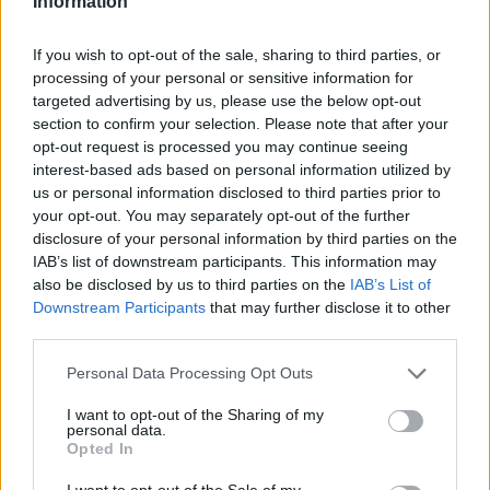
Information
Το FIAT 500 Hybrid τώρα από
Ατρόμητος και Novibet
If you wish to opt-out of the sale, sharing to third parties, or
18.990 ευρώ
συνεχίζουν μαζί: Ανανέωση της
συνεργασίας τους μέχρι το
processing of your personal or sensitive information for
2028
targeted advertising by us, please use the below opt-out
section to confirm your selection. Please note that after your
opt-out request is processed you may continue seeing
interest-based ads based on personal information utilized by
18η συνεχόμενη χρονιά για τον ΟΤΕ στη διεθνή σειρά δεικτών
us or personal information disclosed to third parties prior to
FTSE4Good
your opt-out. You may separately opt-out of the further
disclosure of your personal information by third parties on the
IAB’s list of downstream participants. This information may
also be disclosed by us to third parties on the
IAB’s List of
Alpha Bank: Για πρώτη φορά το Αρχαίο Θέατρο Επιδαύρου άνοιξε τις
πύλες του σε όλους
Downstream Participants
that may further disclose it to other
third parties.
Personal Data Processing Opt Outs
I want to opt-out of the Sharing of my
ΠΕΡΙΣΣΌΤΕΡΑ ΣΕ ΑΥΤΉ ΤΗΝ ΚΑΤΗΓΟΡΊΑ
personal data.
Opted In
I want to opt-out of the Sale of my