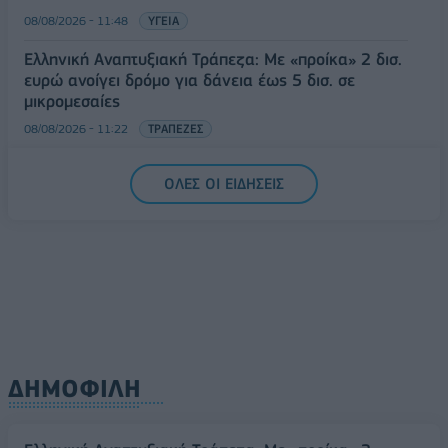
08/08/2026 - 11:48
ΥΓΕΙΑ
Ελληνική Αναπτυξιακή Τράπεζα: Με «προίκα» 2 δισ.
ευρώ ανοίγει δρόμο για δάνεια έως 5 δισ. σε
μικρομεσαίες
08/08/2026 - 11:22
ΤΡΑΠΕΖΕΣ
5G παντού, 6G στον ορίζοντα: Πού βρίσκεται η
ΟΛΕΣ ΟΙ ΕΙΔΗΣΕΙΣ
Ελλάδα στη μεγάλη τεχνολογική μετάβαση
08/08/2026 - 10:54
ΤΕΧΝΟΛΟΓΙΑ
ΔΗΜΟΦΙΛΗ