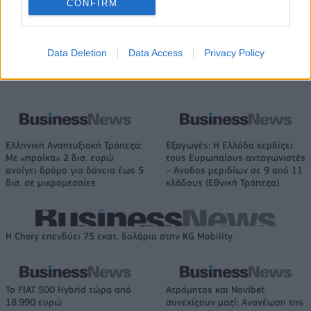
CONFIRM
παιχνίδι του WNBA (vids)
Τόμπσον
Data Deletion
Data Access
Privacy Policy
Χρηματιστήριο Αθηνών: Εβδομαδιαία άνοδος 1,76%, κέρδη 23,31%
από τις αρχές του έτους
Ελληνική Αναπτυξιακή Τράπεζα:
Εξαγωγές: Η Ελλάδα κερδίζει
Με «προίκα» 2 δισ. ευρώ
τους Ευρωπαίους ανταγωνιστές
ανοίγει δρόμο για δάνεια έως 5
– Άνοδος μεριδίων σε 9 από 11
δισ. σε μικρομεσαίες
κλάδους (Εθνική Τράπεζα)
Η Chery επενδύει 75 εκατ. δολάρια στην KG Mobility
Το FIAT 500 Hybrid τώρα από
Ατρόμητος και Novibet
18.990 ευρώ
συνεχίζουν μαζί: Ανανέωση της