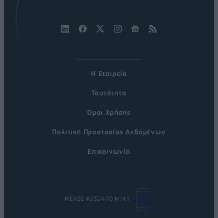
Η Εταιρεία
Ταυτότητα
Όροι Χρήσης
Πολιτική Προστασίας Δεδομένων
Επικοινωνία
ΜΕΛΟΣ #232470 Μ.Η.Τ.