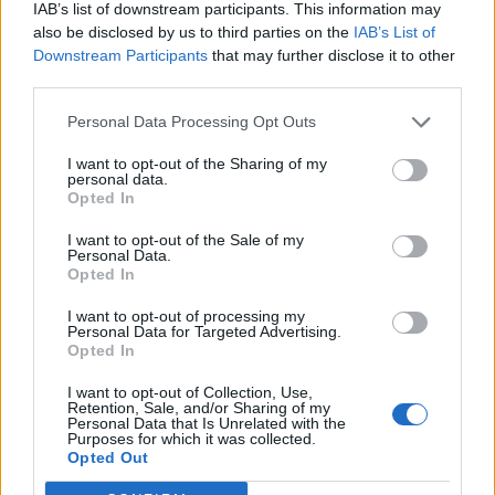
του Γρηγόρη Δημητριάδη - Ο
IAB’s list of downstream participants. This information may
Fourlis: Συμφωνία για την
Γιάννης Αλαφούζος επιστρέφει
πώληση συμμετοχής στο Sofia
also be disclosed by us to third parties on the
IAB’s List of
στη θέση του CEO
South Ring Mall έναντι 49,35
Downstream Participants
that may further disclose it to other
εκατ. ευρώ
third parties.
Personal Data Processing Opt Outs
Media: Με ενίσχυση 8 εκατ. ευρώ σε 451 επιχειρήσεις ξεκίνησε το
I want to opt-out of the Sharing of my
πρόγραμμα στήριξης- Κάλυψη εισφορών ΕΔΟΕΑΠ
personal data.
Opted In
I want to opt-out of the Sale of my
Personal Data.
Η Toyota φέρνει νέα γενιά
Σε κινεζική… πολιορκία η
Opted In
μπαταριών για τα υβριδικά της
ευρωπαϊκή
αυτοκινητοβιομηχανία
I want to opt-out of processing my
Personal Data for Targeted Advertising.
Opted In
Νέο Audi A2 e-tron με στόχο την κορυφή της αποδοτικότητας
I want to opt-out of Collection, Use,
Retention, Sale, and/or Sharing of my
Personal Data that Is Unrelated with the
Purposes for which it was collected.
Opted Out
Η Κέιλα ΜακΜπράιντ έσπασε το
Οι Μαϊάμι Χιτ είναι το φαβορί
ρεκόρ τριπόντων σε ένα
για την απόκτηση του Κλέι