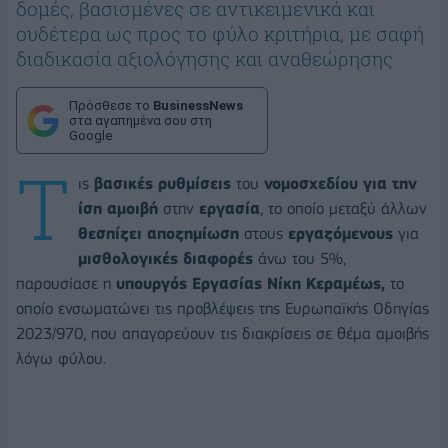
δομές, βασισμένες σε αντικειμενικά και
ουδέτερα ως προς το φύλο κριτήρια, με σαφή
διαδικασία αξιολόγησης και αναθεώρησης
Πρόσθεσε το
BusinessNews
στα αγαπημένα σου στη
Google
Τ
ις
βασικές ρυθμίσεις
του
νομοσχεδίου για την
ίση αμοιβή
στην
εργασία
, το οποίο μεταξύ άλλων
θεσπίζει αποζημίωση
στους
εργαζόμενους
για
μισθολογικές διαφορές
άνω του 5%,
παρουσίασε η
υπουργός Εργασίας Νίκη Κεραμέως,
το
οποίο ενσωματώνει τις προβλέψεις της Ευρωπαϊκής Οδηγίας
2023/970, που απαγορεύουν τις διακρίσεις σε θέμα αμοιβής
λόγω φύλου.