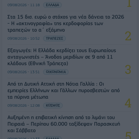
09/08/2026 - 11:18
ΕΛΛΑΔΑ
Στα 15 δισ. ευρώ ο στόχος για νέα δάνεια το 2026
- Η «ακτινογραφία» της κερδοφορίας των
τραπεζών το α΄ εξάμηνο
09/08/2026 - 10:52
ΤΡΑΠΕΖΕΣ
Εξαγωγές: Η Ελλάδα κερδίζει τους Ευρωπαίους
ανταγωνιστές – Άνοδος μεριδίων σε 9 από 11
κλάδους (Εθνική Τράπεζα)
09/08/2026 - 13:51
ΟΙΚΟΝΟΜΙΑ
Από τη Δυτική Αττική στη Νότια Γαλλία : Οι
εμπειρίες Ελλήνων και Γάλλων πυροσβεστών από
τα πύρινα μέτωπα
09/08/2026 - 12:08
ΚΟΣΜΟΣ
Αυξημένη η επιβατική κίνηση από το λιμάνι του
Πειραιά – Περίπου 60.000 ταξίδεψαν Παρασκευή
και Σάββατο
09/08/2026 - 12:33
ΕΛΛΑΔΑ