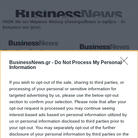
ΠΑΟΚ: Με τον Μάρκους Φόστερ ολοκληρώθηκαν οι αφίξεις - Οι
δηλώσεις του (pics)
Εθνική Κορασίδων: Κόντρα στη
Νορβηγία για την πρόκριση
Στα 15 δισ. ευρώ ο στόχος για
στον τελικό (live stream)
BusinessNews.gr -
Do Not Process My Personal
νέα δάνεια το 2026 - Η
Information
«ακτινογραφία» της
κερδοφορίας των τραπεζών το
α΄ εξάμηνο
If you wish to opt-out of the sale, sharing to third parties, or
processing of your personal or sensitive information for
targeted advertising by us, please use the below opt-out
section to confirm your selection. Please note that after your
Όμιλος ΔΕΗ: Νέα συμφωνία για χαρτοφυλάκιο έργων ΑΠΕ άνω των 2
opt-out request is processed you may continue seeing
GW σε Πολωνία και Ουγγαρία
interest-based ads based on personal information utilized by
us or personal information disclosed to third parties prior to
your opt-out. You may separately opt-out of the further
ΣΚΑΪ: Ολοκληρώθηκε η θητεία
disclosure of your personal information by third parties on the