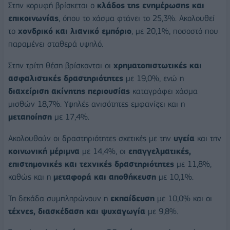
Στην κορυφή βρίσκεται ο
κλάδος της ενημέρωσης και
επικοινωνίας
, όπου το χάσμα φτάνει το 25,3%. Ακολουθεί
το
χονδρικό και λιανικό εμπόριο
, με 20,1%, ποσοστό που
παραμένει σταθερά υψηλό.
Στην τρίτη θέση βρίσκονται οι
χρηματοπιστωτικές και
ασφαλιστικές δραστηριότητες
με 19,0%, ενώ η
διαχείριση ακίνητης περιουσίας
καταγράφει χάσμα
μισθών 18,7%. Υψηλές ανισότητες εμφανίζει και η
μεταποίηση
με 17,4%.
Ακολουθούν οι δραστηριότητες σχετικές με την
υγεία
και την
κοινωνική μέριμνα
με 14,4%, οι
επαγγελματικές,
επιστημονικές και τεχνικές δραστηριότητες
με 11,8%,
καθώς και η
μεταφορά και αποθήκευση
με 10,1%.
Τη δεκάδα συμπληρώνουν η
εκπαίδευση
με 10,0% και οι
τέχνες, διασκέδαση και ψυχαγωγία
με 9,8%.