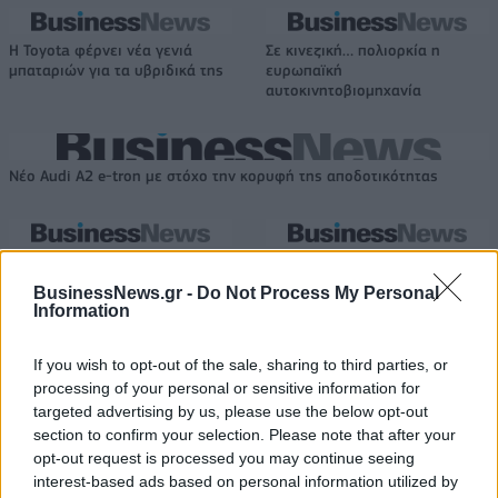
Η Toyota φέρνει νέα γενιά
Σε κινεζική… πολιορκία η
μπαταριών για τα υβριδικά της
ευρωπαϊκή
αυτοκινητοβιομηχανία
Νέο Audi A2 e-tron με στόχο την κορυφή της αποδοτικότητας
Ευρωπαϊκό Παίδων: Λύγισε
Γιαννακόπουλος: «Όταν σου
στην παράταση η Ελλάδα, 96-
ρίχνουν μια πέτρα, τους
BusinessNews.gr -
Do Not Process My Personal
86 από την Ισπανία (pics)
καταστρέφεις» (vid)
Information
If you wish to opt-out of the sale, sharing to third parties, or
ΕΛΣΤΑΤ: Στο 3,4% υποχώρησε ο πληθωρισμός τον Ιούλιο
processing of your personal or sensitive information for
targeted advertising by us, please use the below opt-out
section to confirm your selection. Please note that after your
opt-out request is processed you may continue seeing
interest-based ads based on personal information utilized by