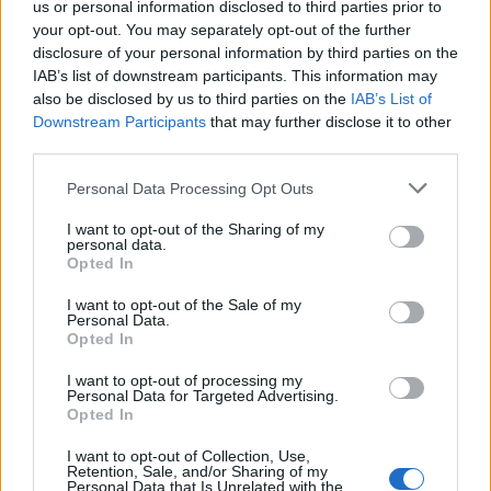
Χρηματοδότηση 8 εκατ. ευρώ
Metlen: Ρεκόρ EBITDA στο α'
us or personal information disclosed to third parties prior to
σε 843 μέσα ενημέρωσης-
εξάμηνο, στα 550 εκατ. ευρώ –
your opt-out. You may separately opt-out of the further
Ξεκίνησε το πενταετές
Καθαρά κέρδη 313 εκατ. ευρώ
disclosure of your personal information by third parties on the
πρόγραμμα ενίσχυσης του
IAB’s list of downstream participants. This information may
Τύπου
also be disclosed by us to third parties on the
IAB’s List of
Downstream Participants
that may further disclose it to other
third parties.
Η Chery επενδύει 75 εκατ. δολάρια στην KG Mobility
Personal Data Processing Opt Outs
I want to opt-out of the Sharing of my
personal data.
Το FIAT 500 Hybrid τώρα από
Ατρόμητος και Novibet
Opted In
18.990 ευρώ
συνεχίζουν μαζί: Ανανέωση της
συνεργασίας τους μέχρι το
I want to opt-out of the Sale of my
2028
Personal Data.
Opted In
I want to opt-out of processing my
18η συνεχόμενη χρονιά για τον ΟΤΕ στη διεθνή σειρά δεικτών
Personal Data for Targeted Advertising.
FTSE4Good
Opted In
I want to opt-out of Collection, Use,
Retention, Sale, and/or Sharing of my
Personal Data that Is Unrelated with the