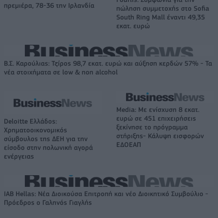
πρεμιέρα, 78-36 την Ιρλανδία
πώληση συμμετοχής στο Sofia
South Ring Mall έναντι 49,35
εκατ. ευρώ
Β.Σ. Καρούλιας: Τζίρος 98,7 εκατ. ευρώ και αύξηση κερδών 57% - Τα
νέα στοιχήματα σε low & non alcohol
Media: Με ενίσχυση 8 εκατ.
ευρώ σε 451 επιχειρήσεις
Deloitte Ελλάδος:
ξεκίνησε το πρόγραμμα
Χρηματοοικονομικός
στήριξης- Κάλυψη εισφορών
σύμβουλος της ΔΕΗ για την
ΕΔΟΕΑΠ
είσοδο στην πολωνική αγορά
ενέργειας
IAB Hellas: Νέα Διοικούσα Επιτροπή και νέο Διοικητικό Συμβούλιο -
Πρόεδρος ο Γαληνός Γιαγλής