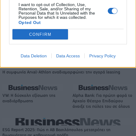
για το 60% του Jackaroo
I want to opt-out of Collection, Use,
Retention, Sale, and/or Sharing of my
Personal Data that Is Unrelated with the
Purposes for which it was collected.
Opted Out
Όμιλος AKTOR: Εξαγοράζει το
ΔΕΗ: Ισχυρή ανάπτυξη στο α΄
CONFIRM
75% των ΗΛΕΚΤΩΡ και THALIS –
εξάμηνο 2026 με
Στρατηγική συνεργασία με τη
προσαρμοσμένο EBITDA στα 1,2
Motor Oil
δισ. ευρώ
Data Deletion
Data Access
Privacy Policy
Η συμφωνία Arval-Athlon αναδιαμορφώνει την αγορά leasing
VW: Η δύσκολη εξίσωση της
Alpha Bank: Για πρώτη φορά το
αναδιάρθρωσης
Αρχαίο Θέατρο Επιδαύρου
άνοιξε τις πύλες του σε όλους
ESG Report 2025: Πώς η ΑΒ Βασιλόπουλος μετατρέπει τη
βιωσιμότητα σε καθημερινή πράξη