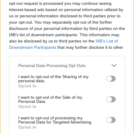
opt-out request is processed you may continue seeing
interest-based ads based on personal information utilized by
IAB Hellas: Νέα Διοικούσα Επιτροπή και νέο Διοικητικό Συμβούλιο -
us or personal information disclosed to third parties prior to
Πρόεδρος ο Γαληνός Γιαγλής
your opt-out. You may separately opt-out of the further
disclosure of your personal information by third parties on the
IAB’s list of downstream participants. This information may
Νέο Audi A2 e-tron με στόχο
Η Chery επενδύει 75 εκατ.
also be disclosed by us to third parties on the
IAB’s List of
την κορυφή της
δολάρια στην KG Mobility
Downstream Participants
that may further disclose it to other
αποδοτικότητας
third parties.
Personal Data Processing Opt Outs
Το FIAT 500 Hybrid τώρα από 18.990 ευρώ
I want to opt-out of the Sharing of my
personal data.
Opted In
Εθνική Νεανίδων: Στις 21:00
Φίνιξ Σανς: «Έδεσαν» τον
I want to opt-out of the Sale of my
Personal Data.
της Παρασκευής ο
Ντίλον Μπρουκς έως το 2030
Opted In
προημιτελικός με τη Λιθουανία
I want to opt-out of processing my
Personal Data for Targeted Advertising.
Opted In
Evergood: Άγγιξε τα 300 εκατ. ο τζίρος- Στα 10 εκατ. ευρώ το τίμημα