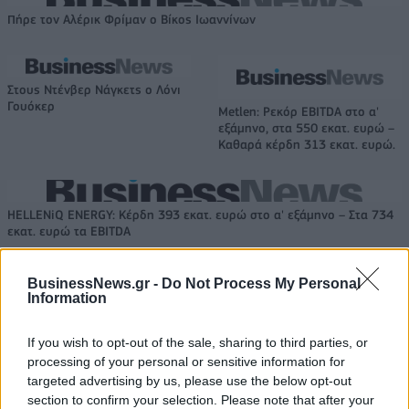
Πήρε τον Αλέρικ Φρίμαν ο Βίκος Ιωαννίνων
Στους Ντένβερ Νάγκετς ο Λόνι
Γουόκερ
Metlen: Ρεκόρ EBITDA στο α'
εξάμηνο, στα 550 εκατ. ευρώ –
Καθαρά κέρδη 313 εκατ. ευρώ.
HELLENiQ ENERGY: Κέρδη 393 εκατ. ευρώ στο α' εξάμηνο – Στα 734
εκατ. ευρώ τα EBITDA
BusinessNews.gr -
Do Not Process My Personal
Information
TV: Η σκακιέρα της νέας σεζόν
Viohalco: Αυξημένος κατά 14%
ο τζίρος στο α' εξάμηνο, στα 4,3
If you wish to opt-out of the sale, sharing to third parties, or
δισ. ευρώ – Στα 446 εκατ. ευρώ
processing of your personal or sensitive information for
τα EBITDA
targeted advertising by us, please use the below opt-out
section to confirm your selection. Please note that after your