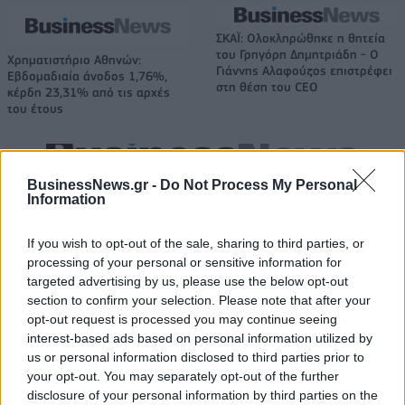
ΣΚΑΪ: Ολοκληρώθηκε η θητεία
του Γρηγόρη Δημητριάδη - Ο
Χρηματιστήριο Αθηνών:
Γιάννης Αλαφούζος επιστρέφει
Εβδομαδιαία άνοδος 1,76%,
στη θέση του CEO
κέρδη 23,31% από τις αρχές
του έτους
Media: Με ενίσχυση 8 εκατ. ευρώ σε 451 επιχειρήσεις ξεκίνησε το
BusinessNews.gr -
Do Not Process My Personal
πρόγραμμα στήριξης- Κάλυψη εισφορών ΕΔΟΕΑΠ
Information
If you wish to opt-out of the sale, sharing to third parties, or
processing of your personal or sensitive information for
Η Toyota φέρνει νέα γενιά
Σε κινεζική… πολιορκία η
μπαταριών για τα υβριδικά της
ευρωπαϊκή
targeted advertising by us, please use the below opt-out
αυτοκινητοβιομηχανία
section to confirm your selection. Please note that after your
opt-out request is processed you may continue seeing
interest-based ads based on personal information utilized by
us or personal information disclosed to third parties prior to
Νέο Audi A2 e-tron με στόχο την κορυφή της αποδοτικότητας
your opt-out. You may separately opt-out of the further
disclosure of your personal information by third parties on the