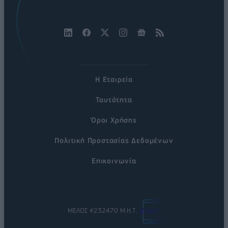
Η Εταιρεία
Ταυτότητα
Όροι Χρήσης
Πολιτική Προστασίας Δεδομένων
Επικοινωνία
ΜΕΛΟΣ #232470 Μ.Η.Τ.