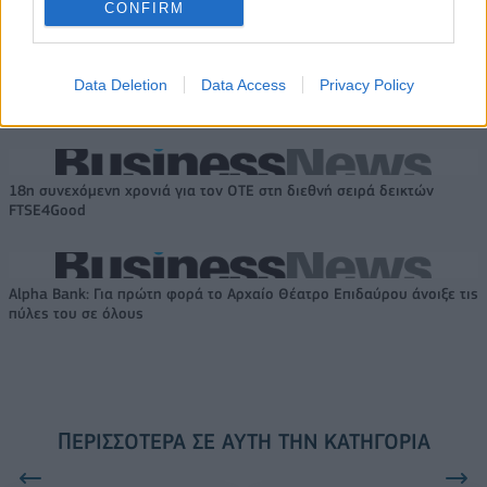
CONFIRM
Το FIAT 500 Hybrid τώρα από
Ατρόμητος και Novibet
18.990 ευρώ
συνεχίζουν μαζί: Ανανέωση της
Data Deletion
Data Access
Privacy Policy
συνεργασίας τους μέχρι το
2028
18η συνεχόμενη χρονιά για τον ΟΤΕ στη διεθνή σειρά δεικτών
FTSE4Good
Alpha Bank: Για πρώτη φορά το Αρχαίο Θέατρο Επιδαύρου άνοιξε τις
πύλες του σε όλους
ΠΕΡΙΣΣΌΤΕΡΑ ΣΕ ΑΥΤΉ ΤΗΝ ΚΑΤΗΓΟΡΊΑ