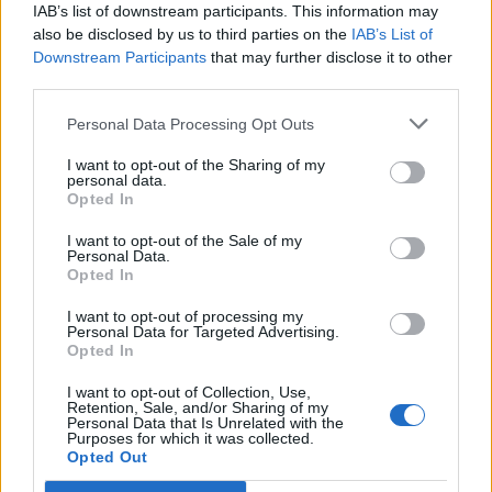
IAB’s list of downstream participants. This information may
also be disclosed by us to third parties on the
IAB’s List of
Μισιακός: «Ο προπονητής είναι
Ο Γιάννης Αγραβάνης στον Βίκο
Downstream Participants
that may further disclose it to other
υπεύθυνος και αναλαμβάνω την
Ιωαννίνων
ευθύνη»
third parties.
Personal Data Processing Opt Outs
Ελληνική Αναπτυξιακή Τράπεζα: Με «προίκα» 2 δισ. ευρώ ανοίγει
I want to opt-out of the Sharing of my
personal data.
δρόμο για δάνεια έως 5 δισ. σε μικρομεσαίες
Opted In
I want to opt-out of the Sale of my
Personal Data.
Opted In
Β.Σ. Καρούλιας: Τζίρος 98,7
Deloitte Ελλάδος:
εκατ. ευρώ και αύξηση κερδών
Χρηματοοικονομικός
I want to opt-out of processing my
Personal Data for Targeted Advertising.
57% - Τα νέα στοιχήματα σε
σύμβουλος της ΔΕΗ για την
Opted In
low & non alcohol
είσοδο στην πολωνική αγορά
ενέργειας
I want to opt-out of Collection, Use,
Retention, Sale, and/or Sharing of my
Personal Data that Is Unrelated with the
Purposes for which it was collected.
Η Chery επενδύει 75 εκατ. δολάρια στην KG Mobility
Opted Out