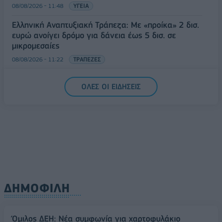
08/08/2026 - 11:48
ΥΓΕΙΑ
Ελληνική Αναπτυξιακή Τράπεζα: Με «προίκα» 2 δισ.
ευρώ ανοίγει δρόμο για δάνεια έως 5 δισ. σε
μικρομεσαίες
08/08/2026 - 11:22
ΤΡΑΠΕΖΕΣ
5G παντού, 6G στον ορίζοντα: Πού βρίσκεται η
ΟΛΕΣ ΟΙ ΕΙΔΗΣΕΙΣ
Ελλάδα στη μεγάλη τεχνολογική μετάβαση
08/08/2026 - 10:54
ΤΕΧΝΟΛΟΓΙΑ
ΔΗΜΟΦΙΛΗ
Όμιλος ΔΕΗ: Νέα συμφωνία για χαρτοφυλάκιο