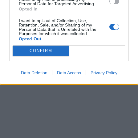
Personal Data for Targeted Advertising.
Opted In
I want to opt-out of Collection, Use,
Retention, Sale, and/or Sharing of my
Personal Data that Is Unrelated with the
Purposes for which it was collected.
Opted Out
Πιερρακάκης: Ανακοινώνει
Χρηματιστήριο: Στις
απόψε την υποψηφιότητά
2.097,24 μονάδες ο
CONFIRM
του για την προεδρία του
Γενικός Δείκτης Τιμών, με
Eurogroup
πτώση 0,12%
28/11/2025 - 14:03
28/11/2025 - 13:26
Data Deletion
Data Access
Privacy Policy