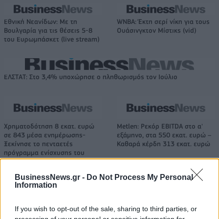
Εθνική Νεανίδων: Με τη
WNBA: Έκτη σερί νίκη για τους
Βουλγαρία για τις θέσεις 5-8
Ουάσινγκτον Μίστικς (vid)
του Ευρωμπάσκετ (live stream)
ΕΛΣΤΑΤ: Στο 3,4% υποχώρησε ο πληθωρισμός τον Ιούλιο
Χρηματοδότηση 8 εκατ. ευρώ
Metlen: Ρεκόρ EBITDA στο α'
σε 843 μέσα ενημέρωσης-
εξάμηνο, στα 550 εκατ. ευρώ –
Ξεκίνησε το πενταετές
Καθαρά κέρδη 313 εκατ. ευρώ
πρόγραμμα ενίσχυσης του
Τύπου
BusinessNews.gr -
Do Not Process My Personal
Information
Η Chery επενδύει 75 εκατ. δολάρια στην KG Mobility
If you wish to opt-out of the sale, sharing to third parties, or
processing of your personal or sensitive information for