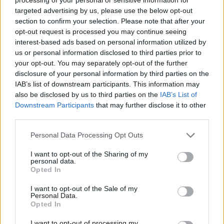
targeted advertising by us, please use the below opt-out
Το FIAT 500 Hybrid τώρα από
Ατρόμητος και Novibet
section to confirm your selection. Please note that after your
18.990 ευρώ
συνεχίζουν μαζί: Ανανέωση της
opt-out request is processed you may continue seeing
συνεργασίας τους μέχρι το
interest-based ads based on personal information utilized by
2028
us or personal information disclosed to third parties prior to
your opt-out. You may separately opt-out of the further
disclosure of your personal information by third parties on the
18η συνεχόμενη χρονιά για τον ΟΤΕ στη διεθνή σειρά δεικτών
IAB’s list of downstream participants. This information may
FTSE4Good
also be disclosed by us to third parties on the
IAB’s List of
Downstream Participants
that may further disclose it to other
third parties.
Alpha Bank: Για πρώτη φορά το Αρχαίο Θέατρο Επιδαύρου άνοιξε τις
Personal Data Processing Opt Outs
πύλες του σε όλους
I want to opt-out of the Sharing of my
personal data.
Opted In
I want to opt-out of the Sale of my
Personal Data.
ΠΕΡΙΣΣΌΤΕΡΑ ΣΕ ΑΥΤΉ ΤΗΝ ΚΑΤΗΓΟΡΊΑ
Opted In
I want to opt-out of processing my