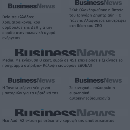
ΣΚΑΪ: Ολοκληρώθηκε η θητεία
του Γρηγόρη Δημητριάδη - Ο
Deloitte Ελλάδος:
Γιάννης Αλαφούζος επιστρέφει
Χρηματοοικονομικός
στη θέση του CEO
σύμβουλος της ΔΕΗ για την
είσοδο στην πολωνική αγορά
ενέργειας
Media: Με ενίσχυση 8 εκατ. ευρώ σε 451 επιχειρήσεις ξεκίνησε το
πρόγραμμα στήριξης- Κάλυψη εισφορών ΕΔΟΕΑΠ
Η Toyota φέρνει νέα γενιά
Σε κινεζική… πολιορκία η
μπαταριών για τα υβριδικά της
ευρωπαϊκή
αυτοκινητοβιομηχανία
Νέο Audi A2 e-tron με στόχο την κορυφή της αποδοτικότητας