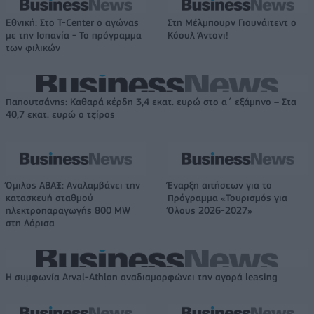
Εθνική: Στο T-Center ο αγώνας
Στη Μέλμπουρν Γιουνάιτεντ ο
με την Ισπανία - Το πρόγραμμα
Κόουλ Άντονι!
των φιλικών
Παπουτσάνης: Καθαρά κέρδη 3,4 εκατ. ευρώ στο α΄ εξάμηνο – Στα
40,7 εκατ. ευρώ ο τζίρος
Όμιλος ΑΒΑΞ: Αναλαμβάνει την
Έναρξη αιτήσεων για το
κατασκευή σταθμού
Πρόγραμμα «Τουρισμός για
ηλεκτροπαραγωγής 800 MW
Όλους 2026-2027»
στη Λάρισα
Η συμφωνία Arval-Athlon αναδιαμορφώνει την αγορά leasing