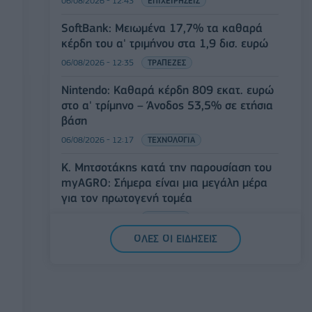
06/08/2026 - 12:43
ΕΠΙΧΕΙΡΗΣΕΙΣ
SoftBank: Μειωμένα 17,7% τα καθαρά
κέρδη του α' τριμήνου στα 1,9 δισ. ευρώ
06/08/2026 - 12:35
ΤΡΑΠΕΖΕΣ
Nintendo: Καθαρά κέρδη 809 εκατ. ευρώ
στο α' τρίμηνο – Άνοδος 53,5% σε ετήσια
βάση
06/08/2026 - 12:17
ΤΕΧΝΟΛΟΓΙΑ
Κ. Μητσοτάκης κατά την παρουσίαση του
myAGRO: Σήμερα είναι μια μεγάλη μέρα
για τον πρωτογενή τομέα
06/08/2026 - 11:53
ΠΟΛΙΤΙΚΗ
ΟΛΕΣ ΟΙ ΕΙΔΗΣΕΙΣ
Β.Σ. Καρούλιας: Τζίρος 98,7 εκατ. ευρώ
και αύξηση κερδών 57% - Τα νέα
στοιχήματα σε low & non alcohol
06/08/2026 - 11:48
ΕΠΙΧΕΙΡΗΣΕΙΣ