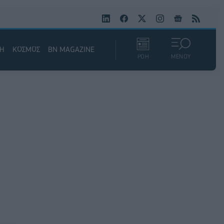
ΚΗ
ΚΟΣΜΟΣ
BN MAGAZINE
ΡΟΗ
ΜΕΝΟΥ