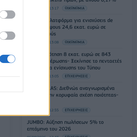
06/08/2026 - 13:17
ΟΙΚΟΝΟΜΙΑ
Άνοιξε η πλατφόρμα για ενισχύσεις de
minimis ύψους 24,6 εκατ. ευρώ σε
παραγωγούς
06/08/2026 - 13:08
ΟΙΚΟΝΟΜΙΑ
Χρηματοδότηση 8 εκατ. ευρώ σε 843
μέσα ενημέρωσης- Ξεκίνησε το πενταετές
πρόγραμμα ενίσχυσης του Τύπου
06/08/2026 - 13:05
ΕΠΙΧΕΙΡΗΣΕΙΣ
LIDL HELLAS: Διεθνώς αναγνωρισμένα
κρασιά στην κορυφαία σχέση ποιότητας-
τιμής
06/08/2026 - 12:55
ΕΠΙΧΕΙΡΗΣΕΙΣ
JUMBO: Αύξηση πωλήσεων 5% το
επτάμηνο του 2026