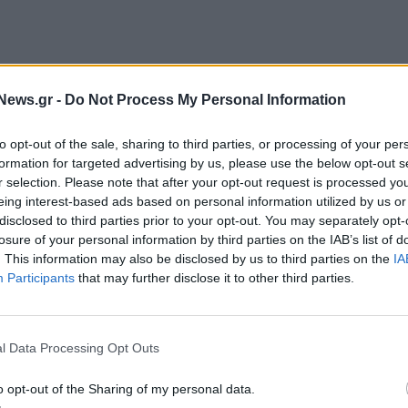
ργός Κυριάκος Μητσοτάκης,
από τις 24
News.gr -
Do Not Process My Personal Information
η των 250 ευρώ σε περισσότερους από 1,4
περήλικες και δικαιούχους επιδομάτων αναπηρίας.
to opt-out of the sale, sharing to third parties, or processing of your per
ώ για τα ζευγάρια όπου και οι δύο πληρούν τα
formation for targeted advertising by us, please use the below opt-out s
r selection. Please note that after your opt-out request is processed y
eing interest-based ads based on personal information utilized by us or
disclosed to third parties prior to your opt-out. You may separately opt-
ών, με ετήσιο εισόδημα έως 14.000 ευρώ για
losure of your personal information by third parties on the IAB’s list of
μους, και με ακίνητη περιουσία έως 200.000 ευρώ
. This information may also be disclosed by us to third parties on the
IA
Participants
that may further disclose it to other third parties.
δεν ισχύει για τους συνταξιούχους με αναπηρία
l Data Processing Opt Outs
ρίπου 1 εκατομμύριο νοικοκυριά θα λάβουν
. Το ποσό φτάνει έως τα 800 ευρώ, προσαυξημένο
o opt-out of the Sharing of my personal data.
πιστροφή αφορά ενοίκιο κύριας ή φοιτητικής