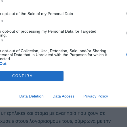
In
ολιτική που θα καταβάλλεται κάθε Νοέμβριο χωρίς
o opt-out of the Sale of my Personal Data.
α εισοδηματικά και περιουσιακά κριτήρια.
In
to opt-out of processing my Personal Data for Targeted
ing.
In
o opt-out of Collection, Use, Retention, Sale, and/or Sharing
ersonal Data that Is Unrelated with the Purposes for which it
lected.
Out
CONFIRM
Data Deletion
Data Access
Privacy Policy
ι υπερήλικες και άτομα με αναπηρία που ζουν σε
ισχύσεις στους λογαριασμούς τους, σύμφωνα με την