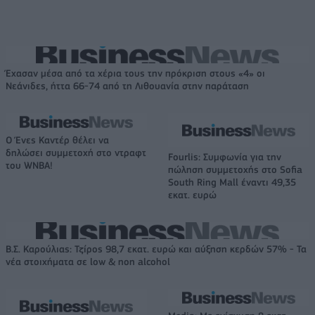
Έχασαν μέσα από τα χέρια τους την πρόκριση στους «4» οι
Νεάνιδες, ήττα 66-74 από τη Λιθουανία στην παράταση
Ο Ένες Καντέρ θέλει να
δηλώσει συμμετοχή στο ντραφτ
Fourlis: Συμφωνία για την
του WNBA!
πώληση συμμετοχής στο Sofia
South Ring Mall έναντι 49,35
εκατ. ευρώ
Β.Σ. Καρούλιας: Τζίρος 98,7 εκατ. ευρώ και αύξηση κερδών 57% - Τα
νέα στοιχήματα σε low & non alcohol