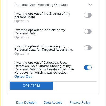
Το FIAT 500 Hybrid τώρα από
Ατρόμητος και Novibet
Personal Data Processing Opt Outs
18.990 ευρώ
συνεχίζουν μαζί: Ανανέωση της
συνεργασίας τους μέχρι το
2028
I want to opt-out of the Sharing of my
personal data.
Opted In
I want to opt-out of the Sale of my
18η συνεχόμενη χρονιά για τον ΟΤΕ στη διεθνή σειρά δεικτών
Personal Data.
FTSE4Good
Opted In
I want to opt-out of processing my
Personal Data for Targeted Advertising.
Opted In
Alpha Bank: Για πρώτη φορά το Αρχαίο Θέατρο Επιδαύρου άνοιξε τις
πύλες του σε όλους
I want to opt-out of Collection, Use,
Retention, Sale, and/or Sharing of my
Personal Data that Is Unrelated with the
Purposes for which it was collected.
Opted Out
ΠΕΡΙΣΣΌΤΕΡΑ ΣΕ ΑΥΤΉ ΤΗΝ ΚΑΤΗΓΟΡΊΑ
CONFIRM
Data Deletion
Data Access
Privacy Policy