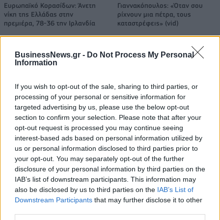
Ευρωπαϊκό Κορασίδων: Άνετη
Γιαννακόπουλος: «Όταν σου
νίκη της Ελλάδας στην
ρίχνουν μια πέτρα, τους
πρεμιέρα, 78-36 την Ιρλανδία
καταστρέφεις» (vid)
BusinessNews.gr -
Do Not Process My Personal
ΕΛΣΤΑΤ: Στο 3,4% υποχώρησε ο πληθωρισμός τον Ιούλιο
Information
If you wish to opt-out of the sale, sharing to third parties, or
processing of your personal or sensitive information for
targeted advertising by us, please use the below opt-out
Χρηματοδότηση 8 εκατ. ευρώ
Metlen: Ρεκόρ EBITDA στο α'
section to confirm your selection. Please note that after your
σε 843 μέσα ενημέρωσης-
εξάμηνο, στα 550 εκατ. ευρώ –
opt-out request is processed you may continue seeing
Ξεκίνησε το πενταετές
Καθαρά κέρδη 313 εκατ. ευρώ
πρόγραμμα ενίσχυσης του
interest-based ads based on personal information utilized by
Τύπου
us or personal information disclosed to third parties prior to
your opt-out. You may separately opt-out of the further
disclosure of your personal information by third parties on the
IAB’s list of downstream participants. This information may
Η Chery επενδύει 75 εκατ. δολάρια στην KG Mobility
also be disclosed by us to third parties on the
IAB’s List of
Downstream Participants
that may further disclose it to other
third parties.