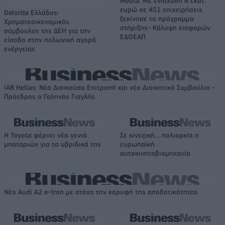
Media: Με ενίσχυση 8 εκατ.
ευρώ σε 451 επιχειρήσεις
Deloitte Ελλάδος:
ξεκίνησε το πρόγραμμα
Χρηματοοικονομικός
στήριξης- Κάλυψη εισφορών
σύμβουλος της ΔΕΗ για την
ΕΔΟΕΑΠ
είσοδο στην πολωνική αγορά
ενέργειας
IAB Hellas: Νέα Διοικούσα Επιτροπή και νέο Διοικητικό Συμβούλιο -
Πρόεδρος ο Γαληνός Γιαγλής
Η Toyota φέρνει νέα γενιά
Σε κινεζική… πολιορκία η
μπαταριών για τα υβριδικά της
ευρωπαϊκή
αυτοκινητοβιομηχανία
Νέο Audi A2 e-tron με στόχο την κορυφή της αποδοτικότητας