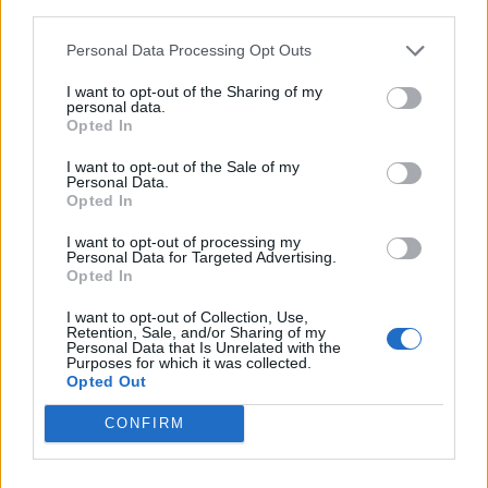
third parties.
Personal Data Processing Opt Outs
VW: Η δύσκολη εξίσωση της
Alpha Bank: Για πρώτη φορά το
αναδιάρθρωσης
Αρχαίο Θέατρο Επιδαύρου
I want to opt-out of the Sharing of my
άνοιξε τις πύλες του σε όλους
personal data.
Opted In
I want to opt-out of the Sale of my
ESG Report 2025: Πώς η ΑΒ Βασιλόπουλος μετατρέπει τη
Personal Data.
βιωσιμότητα σε καθημερινή πράξη
Opted In
I want to opt-out of processing my
Personal Data for Targeted Advertising.
Opted In
Stoiximan: «Πού ήσουν;» στις μεγάλες στιγμές του Ολυμπιακού
I want to opt-out of Collection, Use,
Retention, Sale, and/or Sharing of my
Personal Data that Is Unrelated with the
Purposes for which it was collected.
Opted Out
ΠΕΡΙΣΣΌΤΕΡΑ ΣΕ ΑΥΤΉ ΤΗΝ ΚΑΤΗΓΟΡΊΑ
CONFIRM