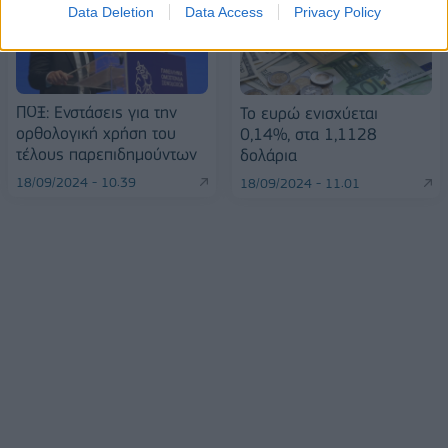
Data Deletion
Data Access
Privacy Policy
ΠΟΞ: Ενστάσεις για την
Το ευρώ ενισχύεται
ορθολογική χρήση του
0,14%, στα 1,1128
τέλους παρεπιδημούντων
δολάρια
18/09/2024 - 10:39
18/09/2024 - 11:01