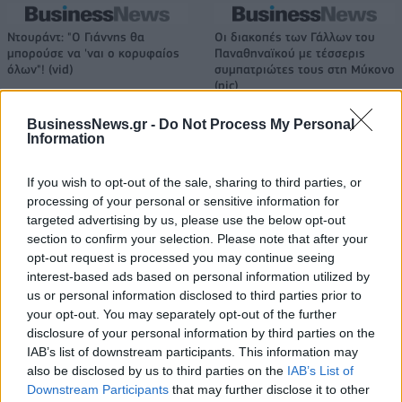
Ντουράντ: "Ο Γιάννης θα
Οι διακοπές των Γάλλων του
μπορούσε να 'ναι ο κορυφαίος
Παναθηναϊκού με τέσσερις
όλων"! (vid)
συμπατριώτες τους στη Μύκονο
(pic)
BusinessNews.gr -
Do Not Process My Personal
Information
Είσοδος της γαλλικής Meridiam στην ηλεκτρική διασύνδεση Ελλάδας
– Κύπρου
If you wish to opt-out of the sale, sharing to third parties, or
processing of your personal or sensitive information for
targeted advertising by us, please use the below opt-out
section to confirm your selection. Please note that after your
opt-out request is processed you may continue seeing
Coca-Cola HBC: Άνοδος 11,4%
Cenergy Holdings: Άνοδος 45%
interest-based ads based on personal information utilized by
στα καθαρά κέρδη του α΄
στα καθαρά κέρδη του α΄
εξαμήνου – Στα 524,4 εκατ.
εξαμήνου, στα 138 εκατ. ευρώ
us or personal information disclosed to third parties prior to
ευρώ
your opt-out. You may separately opt-out of the further
disclosure of your personal information by third parties on the
IAB’s list of downstream participants. This information may
also be disclosed by us to third parties on the
IAB’s List of
Η συμφωνία Arval-Athlon αναδιαμορφώνει την αγορά leasing
Downstream Participants
that may further disclose it to other