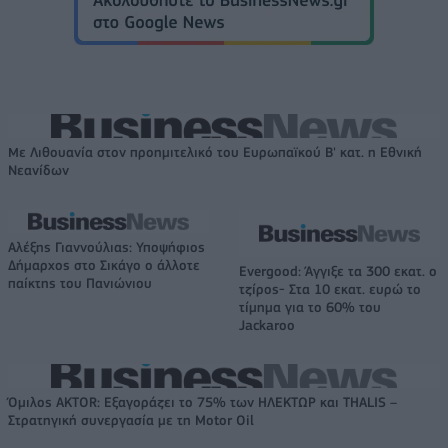
Με Λιθουανία στον προημιτελικό του Ευρωπαϊκού Β' κατ. η Εθνική
Νεανίδων
Αλέξης Γιαννούλιας: Υποψήφιος
Δήμαρχος στο Σικάγο ο άλλοτε
Evergood: Άγγιξε τα 300 εκατ. ο
παίκτης του Πανιώνιου
τζίρος- Στα 10 εκατ. ευρώ το
τίμημα για το 60% του
Jackaroo
Όμιλος AKTOR: Εξαγοράζει το 75% των ΗΛΕΚΤΩΡ και THALIS –
Στρατηγική συνεργασία με τη Motor Oil