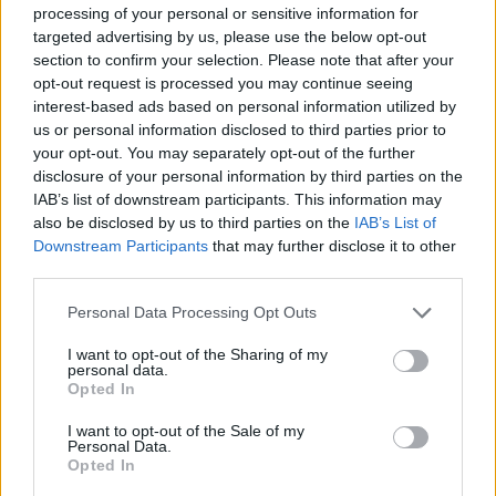
processing of your personal or sensitive information for
targeted advertising by us, please use the below opt-out
Κορυφώνεται η έξοδος του Αυγούστου – Πάνω από
section to confirm your selection. Please note that after your
56.000 επιβάτες αναχωρούν σήμερα από τα
opt-out request is processed you may continue seeing
λιμάνια της Αττικής
interest-based ads based on personal information utilized by
08/08/2026 - 14:30
ΕΛΛΑΔΑ
us or personal information disclosed to third parties prior to
your opt-out. You may separately opt-out of the further
Δυτική Αττική: Η επόμενη ημέρα μετά τις πυρκαγιές
disclosure of your personal information by third parties on the
– Τα έργα Antinero και η «μάχη» πριν από τις
IAB’s list of downstream participants. This information may
βροχές
also be disclosed by us to third parties on the
IAB’s List of
08/08/2026 - 14:08
ΕΛΛΑΔΑ
Downstream Participants
that may further disclose it to other
third parties.
Ειδικό Χωροταξικό για τον Τουρισμό: Οι νέοι
κανόνες για επενδύσεις, νησιά και προορισμούς υπό
Personal Data Processing Opt Outs
πίεση
I want to opt-out of the Sharing of my
08/08/2026 - 13:21
ΤΟΥΡΙΣΜΟΣ
personal data.
Opted In
Υπουργείο Εργασίας: Ο “χάρτης” των πληρωμών
από τον e-ΕΦΚΑ και τη ΔΥΠΑ έως τις 14 Αυγούστου
I want to opt-out of the Sale of my
Personal Data.
08/08/2026 - 12:58
ΟΙΚΟΝΟΜΙΑ
Opted In
Οι Hamilton Reserve Bank και SEE Capital