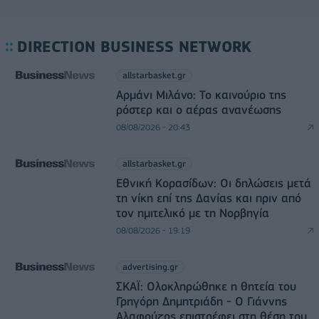
DIRECTION BUSINESS NETWORK
allstarbasket.gr
Αρμάνι Μιλάνο: Το καινούριο της
ρόστερ και ο αέρας ανανέωσης
08/08/2026 - 20:43
allstarbasket.gr
Εθνική Κορασίδων: Οι δηλώσεις μετά
τη νίκη επί της Δανίας και πριν από
τον ημιτελικό με τη Νορβηγία
08/08/2026 - 19:19
advertising.gr
ΣΚΑΪ: Ολοκληρώθηκε η θητεία του
Γρηγόρη Δημητριάδη - Ο Γιάννης
Αλαφούζος επιστρέφει στη θέση του