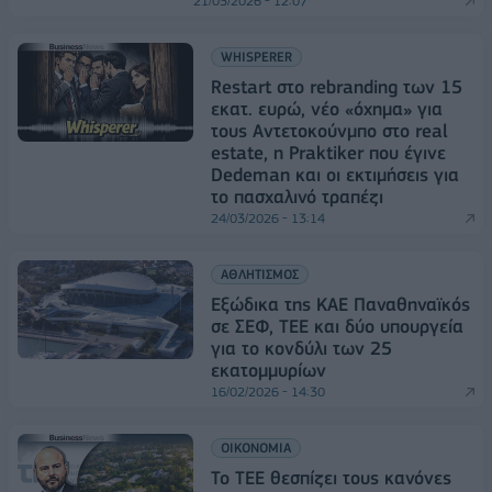
21/05/2026 - 12:07
WHISPERER
Restart στο rebranding των 15
εκατ. ευρώ, νέο «όχημα» για
τους Αντετοκούνμπο στο real
estate, η Praktiker που έγινε
Dedeman και οι εκτιμήσεις για
το πασχαλινό τραπέζι
24/03/2026 - 13:14
ΑΘΛΗΤΙΣΜΟΣ
Εξώδικα της ΚΑΕ Παναθηναϊκός
σε ΣΕΦ, ΤΕΕ και δύο υπουργεία
για το κονδύλι των 25
εκατομμυρίων
16/02/2026 - 14:30
ΟΙΚΟΝΟΜΙΑ
Το ΤΕΕ θεσπίζει τους κανόνες