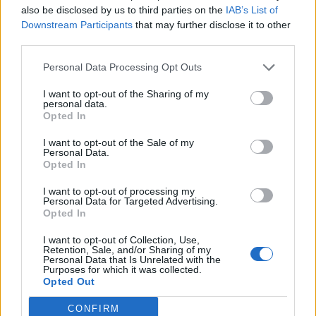
Νέο Audi A2 e-tron με στόχο την κορυφή της αποδοτικότητας
also be disclosed by us to third parties on the
IAB’s List of
Downstream Participants
that may further disclose it to other
third parties.
Ευρωπαϊκό Κορασίδων: Άνετη
Γιαννακόπουλος: «Όταν σου
Personal Data Processing Opt Outs
νίκη της Ελλάδας στην
ρίχνουν μια πέτρα, τους
πρεμιέρα, 78-36 την Ιρλανδία
καταστρέφεις» (vid)
I want to opt-out of the Sharing of my
personal data.
Opted In
ΕΛΣΤΑΤ: Στο 3,4% υποχώρησε ο πληθωρισμός τον Ιούλιο
I want to opt-out of the Sale of my
Personal Data.
Opted In
I want to opt-out of processing my
Personal Data for Targeted Advertising.
Χρηματοδότηση 8 εκατ. ευρώ
Metlen: Ρεκόρ EBITDA στο α'
Opted In
σε 843 μέσα ενημέρωσης-
εξάμηνο, στα 550 εκατ. ευρώ –
Ξεκίνησε το πενταετές
Καθαρά κέρδη 313 εκατ. ευρώ
I want to opt-out of Collection, Use,
πρόγραμμα ενίσχυσης του
Retention, Sale, and/or Sharing of my
Τύπου
Personal Data that Is Unrelated with the
Purposes for which it was collected.
Opted Out
CONFIRM
Η Chery επενδύει 75 εκατ. δολάρια στην KG Mobility