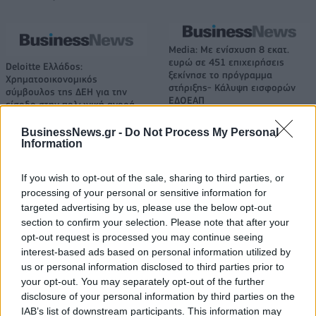
Media: Με ενίσχυση 8 εκατ.
ευρώ σε 451 επιχειρήσεις
Deloitte Ελλάδος:
ξεκίνησε το πρόγραμμα
Χρηματοοικονομικός
στήριξης- Κάλυψη εισφορών
σύμβουλος της ΔΕΗ για την
ΕΔΟΕΑΠ
είσοδο στην πολωνική αγορά
ενέργειας
BusinessNews.gr -
Do Not Process My Personal
Information
IAB Hellas: Νέα Διοικούσα Επιτροπή και νέο Διοικητικό Συμβούλιο -
If you wish to opt-out of the sale, sharing to third parties, or
Πρόεδρος ο Γαληνός Γιαγλής
processing of your personal or sensitive information for
targeted advertising by us, please use the below opt-out
section to confirm your selection. Please note that after your
opt-out request is processed you may continue seeing
Η Toyota φέρνει νέα γενιά
Σε κινεζική… πολιορκία η
μπαταριών για τα υβριδικά της
ευρωπαϊκή
interest-based ads based on personal information utilized by
αυτοκινητοβιομηχανία
us or personal information disclosed to third parties prior to
your opt-out. You may separately opt-out of the further
disclosure of your personal information by third parties on the
IAB’s list of downstream participants. This information may