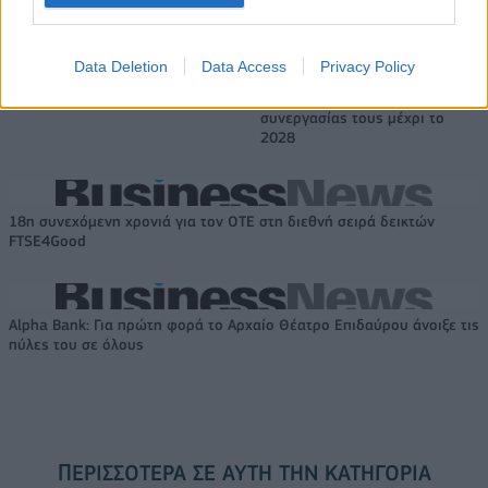
Data Deletion
Data Access
Privacy Policy
Το FIAT 500 Hybrid τώρα από
Ατρόμητος και Novibet
18.990 ευρώ
συνεχίζουν μαζί: Ανανέωση της
συνεργασίας τους μέχρι το
2028
18η συνεχόμενη χρονιά για τον ΟΤΕ στη διεθνή σειρά δεικτών
FTSE4Good
Alpha Bank: Για πρώτη φορά το Αρχαίο Θέατρο Επιδαύρου άνοιξε τις
πύλες του σε όλους
ΠΕΡΙΣΣΌΤΕΡΑ ΣΕ ΑΥΤΉ ΤΗΝ ΚΑΤΗΓΟΡΊΑ