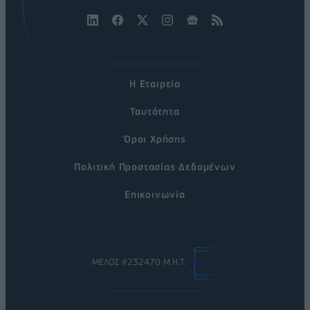
Η Εταιρεία
Ταυτότητα
Όροι Χρήσης
Πολιτική Προστασίας Δεδομένων
Επικοινωνία
ΜΕΛΟΣ #232470 Μ.Η.Τ.