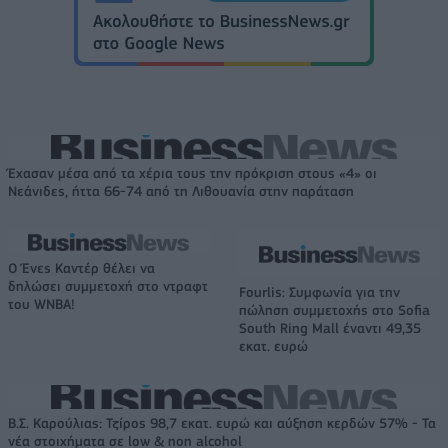
Έχασαν μέσα από τα χέρια τους την πρόκριση στους «4» οι
Νεάνιδες, ήττα 66-74 από τη Λιθουανία στην παράταση
Ο Ένες Καντέρ θέλει να
δηλώσει συμμετοχή στο ντραφτ
Fourlis: Συμφωνία για την
του WNBA!
πώληση συμμετοχής στο Sofia
South Ring Mall έναντι 49,35
εκατ. ευρώ
Β.Σ. Καρούλιας: Τζίρος 98,7 εκατ. ευρώ και αύξηση κερδών 57% - Τα
νέα στοιχήματα σε low & non alcohol