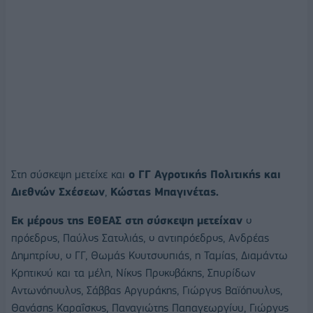
Στη σύσκεψη μετείχε και
ο ΓΓ Αγροτικής Πολιτικής και
Διεθνών Σχέσεων
,
Κώστας Μπαγινέτας.
Εκ μέρους της ΕΘΕΑΣ στη σύσκεψη μετείχαν
ο
πρόεδρος, Παύλος Σατολιάς, ο αντιπρόεδρος, Ανδρέας
Δημητρίου, ο ΓΓ, Θωμάς Κουτσουπιάς, η Ταμίας, Διαμάντω
Κρητικού και τα μέλη, Νίκος Προκοβάκης, Σπυρίδων
Αντωνόπουλος, Σάββας Αργυράκης, Γιώργος Bαϊόπουλος,
Θανάσης Καραΐσκος, Παναγιώτης Παπαγεωργίου, Γιώργος