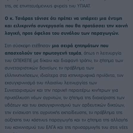
της, σε εποπτευόμενους φορείς του ΥΠΑΑΤ.
Ο κ. Τσιάρας τόνισε ότι πρέπει να υπάρχει μια έντιμη
και ειλικρινής συνεργασία που θα προτάσσει την κοινή
λογική, προς όφελος του συνόλου των παραγωγών.
Στη σύσκεψη ετέθησαν
μια σειρά ζητημάτων που
απασχολούν τον πρωτογενή τομέα
, όπως η λειτουργία
του ΟΠΕΚΕΠΕ με δίκαιο και διαφανή τρόπο, το ζήτημα των
συνεταιριστικών δανείων, το πρόβλημα των
ελληνοποιήσεων, ιδιαίτερα στα κτηνοτροφικά προϊόντα, τον
εκσυγχρονισμό του πλαισίου λειτουργίας των
Συνεταιρισμών και την παροχή περαιτέρω κινήτρων για
προσέλκυση νέων αγροτών, το ζήτημα της διαχείρισης των
υδάτων και του εκσυγχρονισμού των αρδευτικών δικτύων,
την ενίσχυση της αγροτικής εκπαίδευσης, το πρόβλημα της
αύξησης του κόστους παραγωγής και το ζήτημα της αλλαγής
του κανονισμού του ΕΛΓΑ και της προσαρμογής του στις νέες