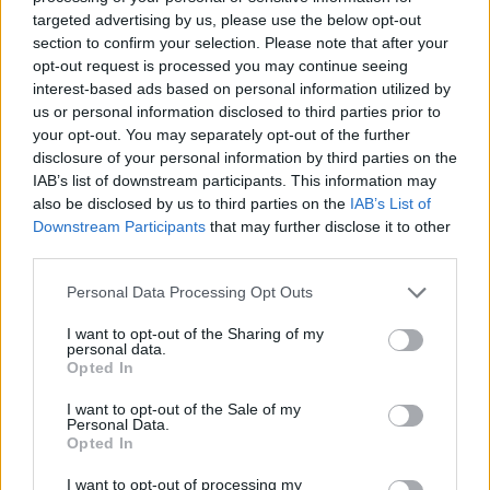
targeted advertising by us, please use the below opt-out
Ευρωπαϊκό Παίδων: Λύγισε
Γιαννακόπουλος: «Όταν σου
section to confirm your selection. Please note that after your
στην παράταση η Ελλάδα, 96-
ρίχνουν μια πέτρα, τους
opt-out request is processed you may continue seeing
86 από την Ισπανία (pics)
καταστρέφεις» (vid)
interest-based ads based on personal information utilized by
us or personal information disclosed to third parties prior to
your opt-out. You may separately opt-out of the further
ΕΛΣΤΑΤ: Στο 3,4% υποχώρησε ο πληθωρισμός τον Ιούλιο
disclosure of your personal information by third parties on the
IAB’s list of downstream participants. This information may
also be disclosed by us to third parties on the
IAB’s List of
Downstream Participants
that may further disclose it to other
third parties.
Χρηματοδότηση 8 εκατ. ευρώ
Metlen: Ρεκόρ EBITDA στο α'
σε 843 μέσα ενημέρωσης-
εξάμηνο, στα 550 εκατ. ευρώ –
Personal Data Processing Opt Outs
Ξεκίνησε το πενταετές
Καθαρά κέρδη 313 εκατ. ευρώ
πρόγραμμα ενίσχυσης του
I want to opt-out of the Sharing of my
Τύπου
personal data.
Opted In
I want to opt-out of the Sale of my
Personal Data.
Η Chery επενδύει 75 εκατ. δολάρια στην KG Mobility
Opted In
I want to opt-out of processing my