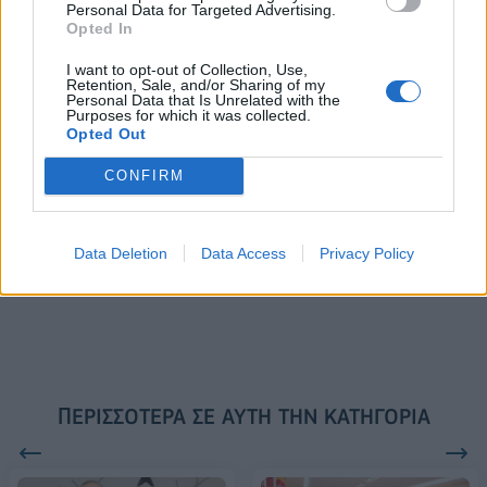
Personal Data for Targeted Advertising.
Το FIAT 500 Hybrid τώρα από
Ατρόμητος και Novibet
Opted In
18.990 ευρώ
συνεχίζουν μαζί: Ανανέωση της
συνεργασίας τους μέχρι το
I want to opt-out of Collection, Use,
2028
Retention, Sale, and/or Sharing of my
Personal Data that Is Unrelated with the
Purposes for which it was collected.
Opted Out
18η συνεχόμενη χρονιά για τον ΟΤΕ στη διεθνή σειρά δεικτών
CONFIRM
FTSE4Good
Data Deletion
Data Access
Privacy Policy
Alpha Bank: Για πρώτη φορά το Αρχαίο Θέατρο Επιδαύρου άνοιξε τις
πύλες του σε όλους
ΠΕΡΙΣΣΌΤΕΡΑ ΣΕ ΑΥΤΉ ΤΗΝ ΚΑΤΗΓΟΡΊΑ