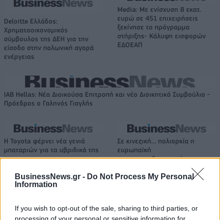
Media: Με ενίσχυση 8 εκατ.
ευρώ σε 451 επιχειρήσεις
Deloitte Ελλάδος:
ξεκίνησε το πρόγραμμα
Χρηματοοικονομικός
στήριξης- Κάλυψη εισφορών
σύμβουλος της ΔΕΗ για την
ΕΔΟΕΑΠ
είσοδο στην πολωνική αγορά
ενέργειας
IAB Hellas: Νέα Διοικούσα Επιτροπή και νέο Διοικητικό Συμβούλιο -
Πρόεδρος ο Γαληνός Γιαγλής
Η Toyota φέρνει νέα γενιά
Σε κινεζική… πολιορκία η
μπαταριών για τα υβριδικά της
ευρωπαϊκή
αυτοκινητοβιομηχανία
BusinessNews.gr -
Do Not Process My Personal
Information
Νέο Audi A2 e-tron με στόχο την κορυφή της αποδοτικότητας
If you wish to opt-out of the sale, sharing to third parties, or
processing of your personal or sensitive information for