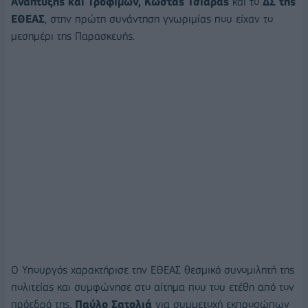
Ανάπτυξης και Τροφίμων, Κώστας Τσιάρας
και το
ΔΣ της
ΕΘΕΑΣ
, στην πρώτη συνάντηση γνωριμίας που είχαν το
μεσημέρι της Παρασκευής.
Ο Υπουργός χαρακτήρισε την ΕΘΕΑΣ θεσμικό συνομιλητή της
πολιτείας και συμφώνησε στο αίτημα που του ετέθη από τον
πρόεδρό της,
Παύλο Σατολιά
για συμμετοχή εκπροσώπων