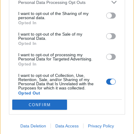
Personal Data Processing Opt Outs
μεταγραφή ο Τζος Σάρμα (vid)
ακαδημίες να εξελίσσονται οι
παίκτες»
I want to opt-out of the Sharing of my
personal data.
Opted In
ΕΛΣΤΑΤ: Στο 3,4% υποχώρησε ο πληθωρισμός τον Ιούλιο
I want to opt-out of the Sale of my
Personal Data.
Opted In
I want to opt-out of processing my
Personal Data for Targeted Advertising.
Metlen: Ρεκόρ EBITDA στο α'
Ειδικό Χωροταξικό Πλαίσιο για
Opted In
εξάμηνο, στα 550 εκατ. ευρώ –
τον Τουρισμό: Στρατηγικό
Καθαρά κέρδη 313 εκατ. ευρώ
εργαλείο για βιώσιμη
I want to opt-out of Collection, Use,
τουριστική ανάπτυξη
Retention, Sale, and/or Sharing of my
Personal Data that Is Unrelated with the
Purposes for which it was collected.
Opted Out
Η Chery επενδύει 75 εκατ. δολάρια στην KG Mobility
CONFIRM
Το FIAT 500 Hybrid τώρα από
Ατρόμητος και Novibet
Data Deletion
Data Access
Privacy Policy
18.990 ευρώ
συνεχίζουν μαζί: Ανανέωση της