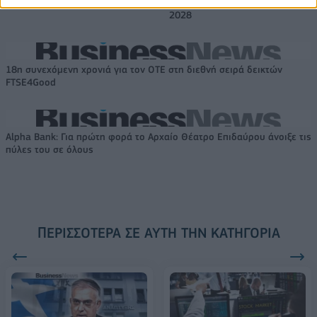
συνεργασίας τους μέχρι το
2028
18η συνεχόμενη χρονιά για τον ΟΤΕ στη διεθνή σειρά δεικτών
FTSE4Good
Alpha Bank: Για πρώτη φορά το Αρχαίο Θέατρο Επιδαύρου άνοιξε τις
πύλες του σε όλους
ΠΕΡΙΣΣΌΤΕΡΑ ΣΕ ΑΥΤΉ ΤΗΝ ΚΑΤΗΓΟΡΊΑ