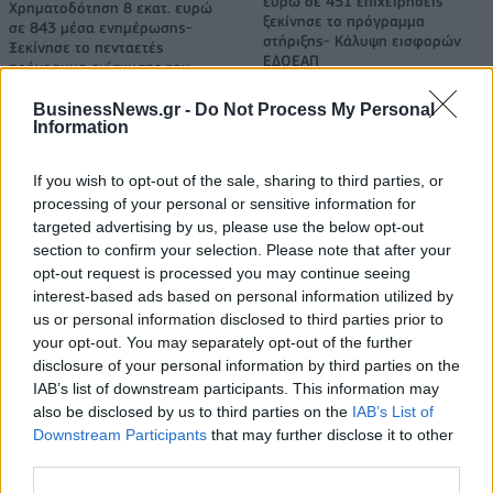
ευρώ σε 451 επιχειρήσεις
Χρηματοδότηση 8 εκατ. ευρώ
ξεκίνησε το πρόγραμμα
σε 843 μέσα ενημέρωσης-
στήριξης- Κάλυψη εισφορών
Ξεκίνησε το πενταετές
ΕΔΟΕΑΠ
πρόγραμμα ενίσχυσης του
Τύπου
BusinessNews.gr -
Do Not Process My Personal
Information
IAB Hellas: Νέα Διοικούσα Επιτροπή και νέο Διοικητικό Συμβούλιο -
If you wish to opt-out of the sale, sharing to third parties, or
Πρόεδρος ο Γαληνός Γιαγλής
processing of your personal or sensitive information for
targeted advertising by us, please use the below opt-out
section to confirm your selection. Please note that after your
opt-out request is processed you may continue seeing
Η Toyota φέρνει νέα γενιά
Σε κινεζική… πολιορκία η
interest-based ads based on personal information utilized by
μπαταριών για τα υβριδικά της
ευρωπαϊκή
αυτοκινητοβιομηχανία
us or personal information disclosed to third parties prior to
your opt-out. You may separately opt-out of the further
disclosure of your personal information by third parties on the
IAB’s list of downstream participants. This information may
Νέο Audi A2 e-tron με στόχο την κορυφή της αποδοτικότητας
also be disclosed by us to third parties on the
IAB’s List of
Downstream Participants
that may further disclose it to other
third parties.
Δόξα Λευκάδας: Έβδομη
Platon BC: «Στόχος μας στις