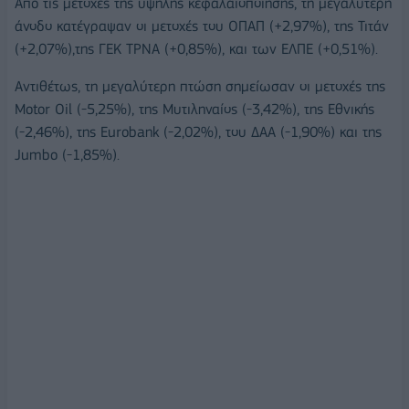
Από τις μετοχές της υψηλής κεφαλαιοποίησης, τη μεγαλύτερη
άνοδο κατέγραψαν οι μετοχές του ΟΠΑΠ (+2,97%), της Τιτάν
(+2,07%),της ΓΕΚ ΤΡΝΑ (+0,85%), και των ΕΛΠΕ (+0,51%).
Αντιθέτως, τη μεγαλύτερη πτώση σημείωσαν οι μετοχές της
Motor Oil (-5,25%), της Μυτιληναίος (-3,42%), της Εθνικής
(-2,46%), της Eurobank (-2,02%), του ΔΑΑ (-1,90%) και της
Jumbo (-1,85%).