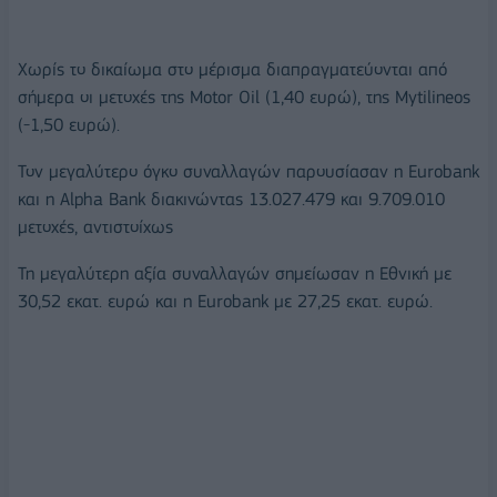
Χωρίς το δικαίωμα στο μέρισμα διαπραγματεύονται από
σήμερα οι μετοχές της Motor Oil (1,40 ευρώ), της Mytilineos
(-1,50 ευρώ).
Τον μεγαλύτερο όγκο συναλλαγών παρουσίασαν η Eurobank
και η Alpha Bank διακινώντας 13.027.479 και 9.709.010
μετοχές, αντιστοίχως
Τη μεγαλύτερη αξία συναλλαγών σημείωσαν η Εθνική με
30,52 εκατ. ευρώ και η Eurobank με 27,25 εκατ. ευρώ.