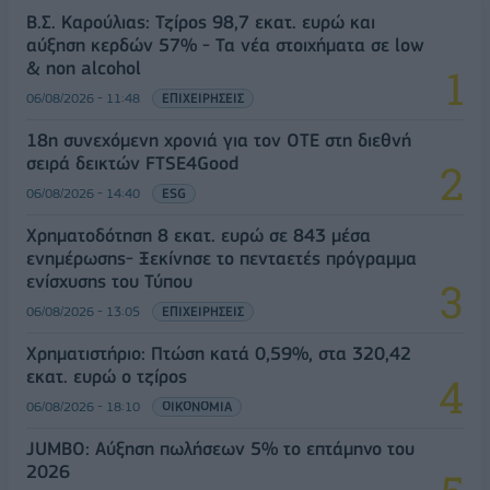
Β.Σ. Καρούλιας: Τζίρος 98,7 εκατ. ευρώ και
αύξηση κερδών 57% - Τα νέα στοιχήματα σε low
& non alcohol
06/08/2026 - 11:48
ΕΠΙΧΕΙΡΗΣΕΙΣ
18η συνεχόμενη χρονιά για τον ΟΤΕ στη διεθνή
σειρά δεικτών FTSE4Good
06/08/2026 - 14:40
ESG
Χρηματοδότηση 8 εκατ. ευρώ σε 843 μέσα
ενημέρωσης- Ξεκίνησε το πενταετές πρόγραμμα
ενίσχυσης του Τύπου
06/08/2026 - 13:05
ΕΠΙΧΕΙΡΗΣΕΙΣ
Χρηματιστήριο: Πτώση κατά 0,59%, στα 320,42
εκατ. ευρώ ο τζίρος
06/08/2026 - 18:10
ΟΙΚΟΝΟΜΙΑ
JUMBO: Αύξηση πωλήσεων 5% το επτάμηνο του
2026