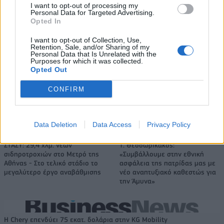
I want to opt-out of processing my
Personal Data for Targeted Advertising.
Opted In
Καρδίτσα: Επέστρεψε υγιής ο
ΠΑΟΚ: Η άφιξη του Μπεν Μουρ
I want to opt-out of Collection, Use,
Retention, Sale, and/or Sharing of my
Φράνσις Οκόρο
στη Θεσσαλονίκη (pics)
Personal Data that Is Unrelated with the
Purposes for which it was collected.
Opted Out
HELLENiQ ENERGY: Κέρδη 393 εκατ. ευρώ στο α' εξάμηνο – Στα 734
CONFIRM
εκατ. ευρώ τα EBITDA
Data Deletion
Data Access
Privacy Policy
ΣΤΑΣΥ: 29,4 χλμ. νέων
Τ. Θεοδωρικάκος:
σιδηροτροχιών στο Μετρό της
«Συμβάλλουμε στην εθνική
Αθήνας - Στο τελικό στάδιο το
ασφάλεια της πατρίδας μας με
μεγαλύτερο έργο αναβάθμισης
νέο αναπτυξιακό καθεστώς για
την Άμυνα»
Η Chery επενδύει 75 εκατ. δολάρια στην KG Mobility