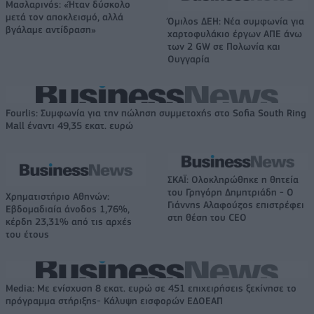
Μασλαρινός: «Ήταν δύσκολο
μετά τον αποκλεισμό, αλλά
Όμιλος ΔΕΗ: Νέα συμφωνία για
βγάλαμε αντίδραση»
χαρτοφυλάκιο έργων ΑΠΕ άνω
των 2 GW σε Πολωνία και
Ουγγαρία
Fourlis: Συμφωνία για την πώληση συμμετοχής στο Sofia South Ring
Mall έναντι 49,35 εκατ. ευρώ
ΣΚΑΪ: Ολοκληρώθηκε η θητεία
του Γρηγόρη Δημητριάδη - Ο
Χρηματιστήριο Αθηνών:
Γιάννης Αλαφούζος επιστρέφει
Εβδομαδιαία άνοδος 1,76%,
στη θέση του CEO
κέρδη 23,31% από τις αρχές
του έτους
Media: Με ενίσχυση 8 εκατ. ευρώ σε 451 επιχειρήσεις ξεκίνησε το
πρόγραμμα στήριξης- Κάλυψη εισφορών ΕΔΟΕΑΠ