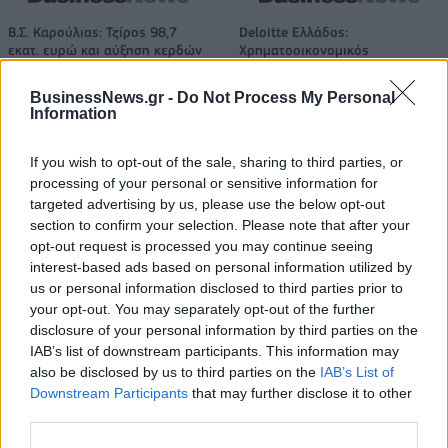
Β.Σ. Καρούλιας: Τζίρος 98,7
Deloitte Ελλάδος:
εκατ. ευρώ και αύξηση κερδών
Χρηματοοικονομικός
57% - Τα νέα στοιχήματα σε
σύμβουλος της ΔΕΗ για την
low & non alcohol
είσοδο στην πολωνική αγορά
BusinessNews.gr -
Do Not Process My Personal
ενέργειας
Information
If you wish to opt-out of the sale, sharing to third parties, or
Η Chery επενδύει 75 εκατ. δολάρια στην KG Mobility
processing of your personal or sensitive information for
targeted advertising by us, please use the below opt-out
section to confirm your selection. Please note that after your
opt-out request is processed you may continue seeing
Το FIAT 500 Hybrid τώρα από
Ατρόμητος και Novibet
interest-based ads based on personal information utilized by
18.990 ευρώ
συνεχίζουν μαζί: Ανανέωση της
us or personal information disclosed to third parties prior to
συνεργασίας τους μέχρι το
your opt-out. You may separately opt-out of the further
2028
disclosure of your personal information by third parties on the
IAB’s list of downstream participants. This information may
also be disclosed by us to third parties on the
IAB’s List of
18η συνεχόμενη χρονιά για τον ΟΤΕ στη διεθνή σειρά δεικτών
Downstream Participants
that may further disclose it to other
FTSE4Good
third parties.