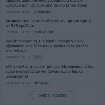
Χρηματιστήριο Αθηνών: Εβδομαδιαία άνοδος
1,76%, κέρδη 23,31% από τις αρχές του έτους
08/08/2026 - 12:36
ΟΙΚΟΝΟΜΙΑ
Διευρύνεται η πρωτοβουλία για τις τιμές στο ράφι
με 916 προϊόντα
08/08/2026 - 12:12
ΛΙΑΝΕΜΠΟΡΙΟ
Health Monitoring: Η εθνική υποδομή για την
αξιοποίηση των δεδομένων υγείας προς όφελος
των πολιτών
08/08/2026 - 11:48
ΥΓΕΙΑ
Ελληνική Αναπτυξιακή Τράπεζα: Με «προίκα» 2 δισ.
ευρώ ανοίγει δρόμο για δάνεια έως 5 δισ. σε
μικρομεσαίες
08/08/2026 - 11:22
ΤΡΑΠΕΖΕΣ
5G παντού, 6G στον ορίζοντα: Πού βρίσκεται η
ΟΛΕΣ ΟΙ ΕΙΔΗΣΕΙΣ
Ελλάδα στη μεγάλη τεχνολογική μετάβαση
08/08/2026 - 10:54
ΤΕΧΝΟΛΟΓΙΑ