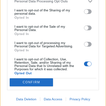
Personal Data Processing Opt Outs
Alpha Bank: Για πρώτη φορά το Αρχαίο Θέατρο Επιδαύρου άνοιξε τις
I want to opt-out of the Sharing of my
πύλες του σε όλους
personal data.
Opted In
I want to opt-out of the Sale of my
Personal Data.
Opted In
ΠΕΡΙΣΣΌΤΕΡΑ ΣΕ ΑΥΤΉ ΤΗΝ ΚΑΤΗΓΟΡΊΑ
I want to opt-out of processing my
Personal Data for Targeted Advertising.
Opted In
I want to opt-out of Collection, Use,
Retention, Sale, and/or Sharing of my
Personal Data that Is Unrelated with the
Purposes for which it was collected.
Opted Out
Το ΥΠΕΝ διαψεύδει τα
CONFIRM
δημοσιεύματα που κάνουν
Γ. Στουρνάρας: Η κλιματική
λόγο για αυξήσεις τιμών
αλλαγή είναι ο
λόγω DRS
μεγαλύτερος εχθρός του
Data Deletion
Data Access
Privacy Policy
13/06/2024 - 12:28
πλανήτη