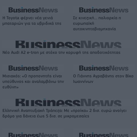
Η Toyota φέρνει νέα γενιά
Σε κινεζική… πολιορκία η
μπαταριών για τα υβριδικά της
ευρωπαϊκή
αυτοκινητοβιομηχανία
Νέο Audi A2 e-tron με στόχο την κορυφή της αποδοτικότητας
Μισιακός: «Ο προπονητής είναι
Ο Γιάννης Αγραβάνης στον Βίκο
υπεύθυνος και αναλαμβάνω την
Ιωαννίνων
ευθύνη»
Ελληνική Αναπτυξιακή Τράπεζα: Με «προίκα» 2 δισ. ευρώ ανοίγει
δρόμο για δάνεια έως 5 δισ. σε μικρομεσαίες