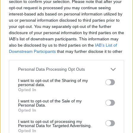
section to confirm your selection. Please note that after your
opt-out request is processed you may continue seeing
interest-based ads based on personal information utilized by
us or personal information disclosed to third parties prior to
your opt-out. You may separately opt-out of the further
ΠΕΡΙΣΣΌΤΕΡΑ ΣΕ ΑΥΤΉ ΤΗΝ ΚΑΤΗΓΟΡΊΑ
disclosure of your personal information by third parties on the
IAB’s list of downstream participants. This information may
also be disclosed by us to third parties on the
IAB’s List of
Downstream Participants
that may further disclose it to other
third parties.
Personal Data Processing Opt Outs
I want to opt-out of the Sharing of my
personal data.
Άνοδος στις αποδόσεις
Opted In
Ευρωαγορές: Με μικρές
των ομολόγων της
απώλειες το κλείσιμο της
ευρωζώνης και
I want to opt-out of the Sale of my
Δευτέρας - Μεγάλη πτώση
Personal Data.
υποχώρηση του ευρώ,
1,35% για τον CAC
Opted In
στον απόηχο των
10/06/2024 - 20:11
ευρωεκλογών
I want to opt-out of processing my
Personal Data for Targeted Advertising.
10/06/2024 - 18:56
Opted In