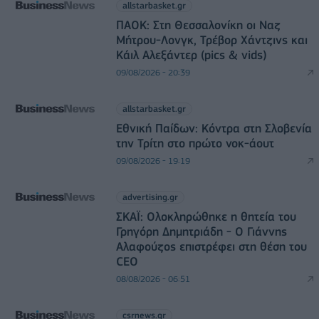
allstarbasket.gr
ΠΑΟΚ: Στη Θεσσαλονίκη οι Ναζ
Μήτρου-Λονγκ, Τρέβορ Χάντζινς και
Κάιλ Αλεξάντερ (pics & vids)
09/08/2026 - 20:39
allstarbasket.gr
Εθνική Παίδων: Κόντρα στη Σλοβενία
την Τρίτη στο πρώτο νοκ-άουτ
09/08/2026 - 19:19
advertising.gr
ΣΚΑΪ: Ολοκληρώθηκε η θητεία του
Γρηγόρη Δημητριάδη - Ο Γιάννης
Αλαφούζος επιστρέφει στη θέση του
CEO
08/08/2026 - 06:51
csrnews.gr