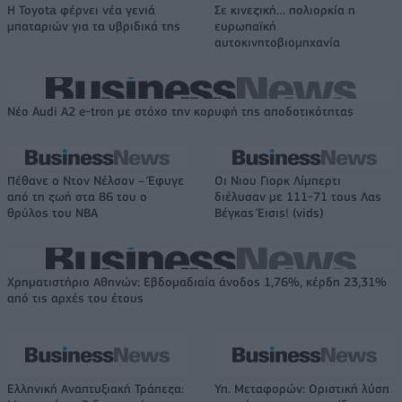
Η Toyota φέρνει νέα γενιά
Σε κινεζική… πολιορκία η
μπαταριών για τα υβριδικά της
ευρωπαϊκή
αυτοκινητοβιομηχανία
Νέο Audi A2 e-tron με στόχο την κορυφή της αποδοτικότητας
Πέθανε ο Ντον Νέλσον – Έφυγε
Οι Νιου Γιορκ Λίμπερτι
από τη ζωή στα 86 του ο
διέλυσαν με 111-71 τους Λας
θρύλος του NBA
Βέγκας Έισις! (vids)
Χρηματιστήριο Αθηνών: Εβδομαδιαία άνοδος 1,76%, κέρδη 23,31%
από τις αρχές του έτους
Ελληνική Αναπτυξιακή Τράπεζα:
Υπ. Μεταφορών: Οριστική λύση