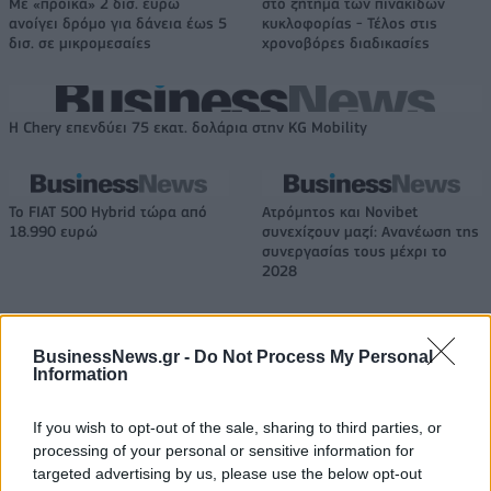
Με «προίκα» 2 δισ. ευρώ
στο ζήτημα των πινακίδων
ανοίγει δρόμο για δάνεια έως 5
κυκλοφορίας - Τέλος στις
δισ. σε μικρομεσαίες
χρονοβόρες διαδικασίες
Η Chery επενδύει 75 εκατ. δολάρια στην KG Mobility
Το FIAT 500 Hybrid τώρα από
Ατρόμητος και Novibet
18.990 ευρώ
συνεχίζουν μαζί: Ανανέωση της
συνεργασίας τους μέχρι το
2028
18η συνεχόμενη χρονιά για τον ΟΤΕ στη διεθνή σειρά δεικτών
BusinessNews.gr -
Do Not Process My Personal
Information
FTSE4Good
If you wish to opt-out of the sale, sharing to third parties, or
processing of your personal or sensitive information for
Alpha Bank: Για πρώτη φορά το Αρχαίο Θέατρο Επιδαύρου άνοιξε τις
targeted advertising by us, please use the below opt-out
πύλες του σε όλους