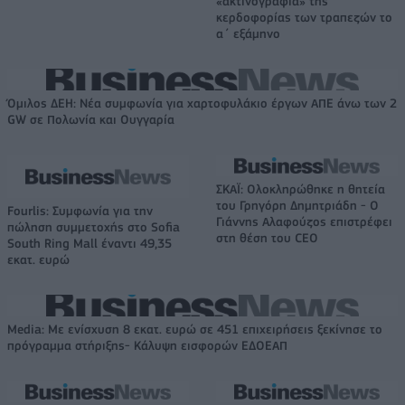
«ακτινογραφία» της
κερδοφορίας των τραπεζών το
α΄ εξάμηνο
Όμιλος ΔΕΗ: Νέα συμφωνία για χαρτοφυλάκιο έργων ΑΠΕ άνω των 2
GW σε Πολωνία και Ουγγαρία
ΣΚΑΪ: Ολοκληρώθηκε η θητεία
του Γρηγόρη Δημητριάδη - Ο
Fourlis: Συμφωνία για την
Γιάννης Αλαφούζος επιστρέφει
πώληση συμμετοχής στο Sofia
στη θέση του CEO
South Ring Mall έναντι 49,35
εκατ. ευρώ
Media: Με ενίσχυση 8 εκατ. ευρώ σε 451 επιχειρήσεις ξεκίνησε το
πρόγραμμα στήριξης- Κάλυψη εισφορών ΕΔΟΕΑΠ