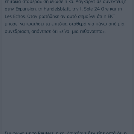
επιτόκια σταθερά» σημείωσε η κα. Λαγκάρντ σε συνέντευξη
στην Expansion, τη Handelsblatt, την Il Sole 24 Ore και τη
Les Echos. Όταν ρωτήθηκε αν αυτό σημαίνει ότι η ΕΚΤ
μπορεί να κρατήσει τα επιτόκια σταθερά για πάνω από μια
συνεδρίαση, απάντησε ότι «είναι μια πιθανότητα».
Συμφωνα με το Reuters, η κα. Λαγκάρντ δεν είπε ρητά ότι η