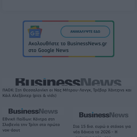
ΠΑΟΚ: Στη Θεσσαλονίκη οι Ναζ Μήτρου-Λονγκ, Τρέβορ Χάντζινς και
Κάιλ Αλεξάντερ (pics & vids)
Εθνική Παίδων: Κόντρα στη
Σλοβενία την Τρίτη στο πρώτο
Στα 15 δισ. ευρώ ο στόχος για
νοκ-άουτ
νέα δάνεια το 2026 - Η