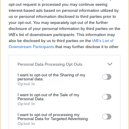
opt-out request is processed you may continue seeing
Μοκόκα: «Θέλουμε να χτίσουμε
κάτι μεγάλο με την ιδιοκτησία
interest-based ads based on personal information utilized by
Fourlis: Συμφωνία για την
και τη διοίκηση»
us or personal information disclosed to third parties prior to
πώληση συμμετοχής στο Sofia
South Ring Mall έναντι 49,35
your opt-out. You may separately opt-out of the further
εκατ. ευρώ
disclosure of your personal information by third parties on the
IAB’s list of downstream participants. This information may
also be disclosed by us to third parties on the
IAB’s List of
Downstream Participants
that may further disclose it to other
Β.Σ. Καρούλιας: Τζίρος 98,7 εκατ. ευρώ και αύξηση κερδών 57% - Τα
third parties.
νέα στοιχήματα σε low & non alcohol
Personal Data Processing Opt Outs
I want to opt-out of the Sharing of my
Media: Με ενίσχυση 8 εκατ.
personal data.
ευρώ σε 451 επιχειρήσεις
Opted In
Deloitte Ελλάδος:
ξεκίνησε το πρόγραμμα
Χρηματοοικονομικός
στήριξης- Κάλυψη εισφορών
σύμβουλος της ΔΕΗ για την
I want to opt-out of the Sale of my
ΕΔΟΕΑΠ
Personal Data.
είσοδο στην πολωνική αγορά
Opted In
ενέργειας
I want to opt-out of processing my
Personal Data for Targeted Advertising.
Opted In
IAB Hellas: Νέα Διοικούσα Επιτροπή και νέο Διοικητικό Συμβούλιο -