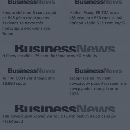
Χρηματοδότηση 8 εκατ. ευρώ
Metlen: Ρεκόρ EBITDA στο α'
σε 843 μέσα ενημέρωσης-
εξάμηνο, στα 550 εκατ. ευρώ –
Ξεκίνησε το πενταετές
Καθαρά κέρδη 313 εκατ. ευρώ
πρόγραμμα ενίσχυσης του
Τύπου
Η Chery επενδύει 75 εκατ. δολάρια στην KG Mobility
Το FIAT 500 Hybrid τώρα από
Ατρόμητος και Novibet
18.990 ευρώ
συνεχίζουν μαζί: Ανανέωση της
συνεργασίας τους μέχρι το
2028
18η συνεχόμενη χρονιά για τον ΟΤΕ στη διεθνή σειρά δεικτών
FTSE4Good