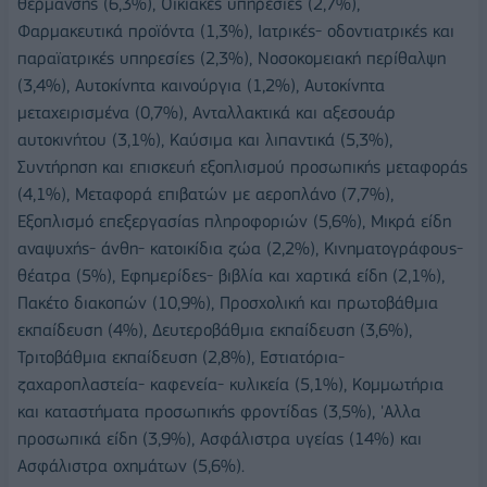
θέρμανσης (6,3%), Οικιακές υπηρεσίες (2,7%),
Φαρμακευτικά προϊόντα (1,3%), Ιατρικές- οδοντιατρικές και
παραϊατρικές υπηρεσίες (2,3%), Νοσοκομειακή περίθαλψη
(3,4%), Αυτοκίνητα καινούργια (1,2%), Αυτοκίνητα
μεταχειρισμένα (0,7%), Ανταλλακτικά και αξεσουάρ
αυτοκινήτου (3,1%), Καύσιμα και λιπαντικά (5,3%),
Συντήρηση και επισκευή εξοπλισμού προσωπικής μεταφοράς
(4,1%), Μεταφορά επιβατών με αεροπλάνο (7,7%),
Εξοπλισμό επεξεργασίας πληροφοριών (5,6%), Μικρά είδη
αναψυχής- άνθη- κατοικίδια ζώα (2,2%), Κινηματογράφους-
θέατρα (5%), Εφημερίδες- βιβλία και χαρτικά είδη (2,1%),
Πακέτο διακοπών (10,9%), Προσχολική και πρωτοβάθμια
εκπαίδευση (4%), Δευτεροβάθμια εκπαίδευση (3,6%),
Τριτοβάθμια εκπαίδευση (2,8%), Εστιατόρια-
ζαχαροπλαστεία- καφενεία- κυλικεία (5,1%), Κομμωτήρια
και καταστήματα προσωπικής φροντίδας (3,5%), 'Αλλα
προσωπικά είδη (3,9%), Ασφάλιστρα υγείας (14%) και
Ασφάλιστρα οχημάτων (5,6%).