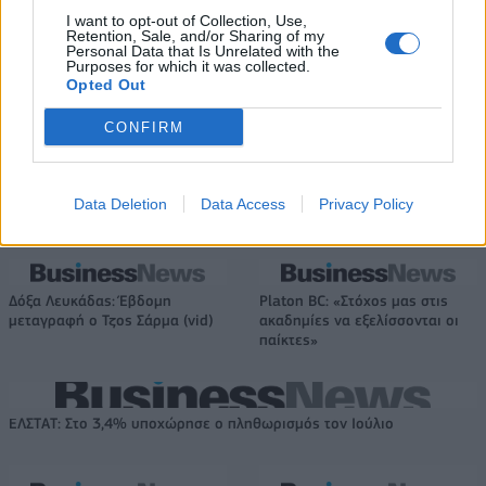
Πρόεδρος ο Γαληνός Γιαγλής
I want to opt-out of Collection, Use,
Retention, Sale, and/or Sharing of my
Personal Data that Is Unrelated with the
Purposes for which it was collected.
Opted Out
Η Toyota φέρνει νέα γενιά
Σε κινεζική… πολιορκία η
μπαταριών για τα υβριδικά της
ευρωπαϊκή
CONFIRM
αυτοκινητοβιομηχανία
Data Deletion
Data Access
Privacy Policy
Νέο Audi A2 e-tron με στόχο την κορυφή της αποδοτικότητας
Δόξα Λευκάδας: Έβδομη
Platon BC: «Στόχος μας στις
μεταγραφή ο Τζος Σάρμα (vid)
ακαδημίες να εξελίσσονται οι
παίκτες»
ΕΛΣΤΑΤ: Στο 3,4% υποχώρησε ο πληθωρισμός τον Ιούλιο