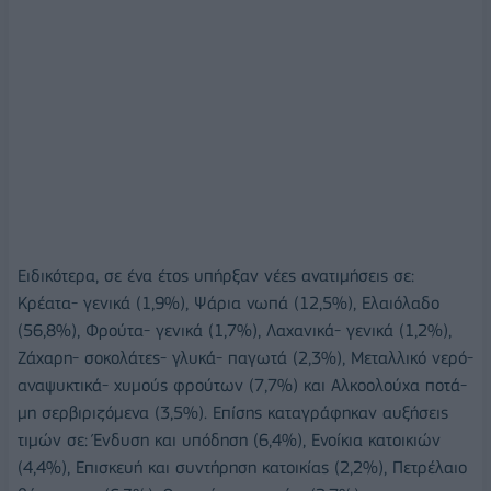
Ειδικότερα, σε ένα έτος υπήρξαν νέες ανατιμήσεις σε:
Κρέατα- γενικά (1,9%), Ψάρια νωπά (12,5%), Ελαιόλαδο
(56,8%), Φρούτα- γενικά (1,7%), Λαχανικά- γενικά (1,2%),
Ζάχαρη- σοκολάτες- γλυκά- παγωτά (2,3%), Μεταλλικό νερό-
αναψυκτικά- χυμούς φρούτων (7,7%) και Αλκοολούχα ποτά-
μη σερβιριζόμενα (3,5%). Επίσης καταγράφηκαν αυξήσεις
τιμών σε: Ένδυση και υπόδηση (6,4%), Ενοίκια κατοικιών
(4,4%), Επισκευή και συντήρηση κατοικίας (2,2%), Πετρέλαιο