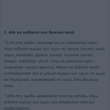
1. Από τις αυξήσεις των δεικτών κατά:
*3,1% στην ομάδα «Διατροφή και μη αλκοολούχα ποτά»,
λόγω αύξησης κυρίως των τιμών σε: κρέατα (γενικά), νωπά
ψάρια, ελαιόλαδο, φρούτα (γενικά), λαχανικά (γενικά),
ζάχαρη- σοκολάτες- γλυκά- παγωτά, μεταλλικό νερό-
αναψυκτικά- χυμούς φρούτων. Μέρος της αύξησης αυτής
αντισταθμίστηκε από τη μείωση κυρίως των τιμών σε: ψωμί
και δημητριακά, γαλακτοκομικά και αυγά, άλλα βρώσιμα
έλαια.
*1,6% στην ομάδα «Αλκοολούχα ποτά και καπνός», λόγω
αύξησης κυρίως των τιμών στα αλκοολούχα ποτά (μη
σερβιριζόμενα).