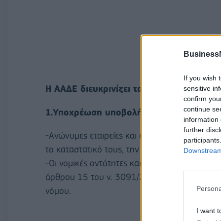
Business
If you wish 
Η ΑΑΔΕ διευκρινίζει τα εξής:
sensitive in
confirm you
continue se
1.Υποχρέωση υποβολής δήλωσης ειδικού
information 
further disc
-Ανώνυμες εταιρείες και εταιρείες περιορισμ
participants
το καταστατικό τους, την αγορά, διαχείριση, 
Downstream 
-Οι νομικές οντότητες και τα νομικά πρόσωπα
άρθρου 15 του ν. 3091/2002, καθώς και αυτά
Persona
νόμου.
I want t