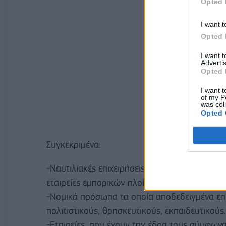
Opted 
I want t
Opted 
I want 
Advertis
Opted 
I want t
of my P
was col
Opted 
Συγκεκριμένα:
-Ναυτιλιακές επιχειρήσεις που έχουν εγκατασ
εταιρείες εμπορικών πλοίων.
-Νομικά πρόσωπα τα οποία αποδεδειγμένα επ
πολιτιστικούς, θρησκευτικούς, εκπαιδευτικούς.
-Εταιρείες, που έχουν την έδρα τους σύμφωνα