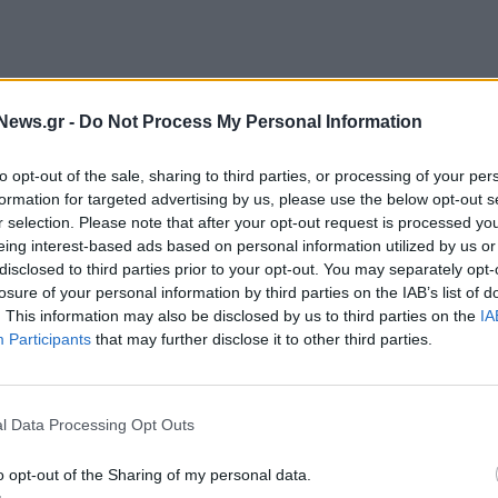
News.gr -
Do Not Process My Personal Information
to opt-out of the sale, sharing to third parties, or processing of your per
formation for targeted advertising by us, please use the below opt-out s
r selection. Please note that after your opt-out request is processed y
eing interest-based ads based on personal information utilized by us or
 φόρου επί των ακινήτων έχουν:
disclosed to third parties prior to your opt-out. You may separately opt-
losure of your personal information by third parties on the IAB’s list of
ένης ευθύνης οι οποίες έχουν ως σκοπό, σύμφωνα με
. This information may also be disclosed by us to third parties on the
IA
επένδυση και εκμετάλλευση ακινήτων.
Participants
that may further disclose it to other third parties.
 των περιπτώσεων γ’ και στ’ της παραγράφου 2 του
 της περίπτωσης δ’ της παραγράφου 3 του ιδίου
l Data Processing Opt Outs
o opt-out of the Sharing of my personal data.