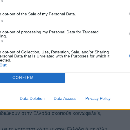
In
o opt-out of the Sale of my Personal Data.
In
to opt-out of processing my Personal Data for Targeted
ing.
In
o opt-out of Collection, Use, Retention, Sale, and/or Sharing
ersonal Data that Is Unrelated with the Purposes for which it
lected.
Out
CONFIRM
τήσει γραφεία στην Ελλάδα και πλοιοκτήτριες
Data Deletion
Data Access
Privacy Policy
ιδιώκουν στην Ελλάδα σκοπούς κοινωφελείς,
 με το καταστατικό τους στην Ελλάδα ή σε άλλη