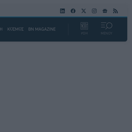
ΚΗ
ΚΟΣΜΟΣ
BN MAGAZINE
ΡΟΗ
ΜΕΝΟΥ