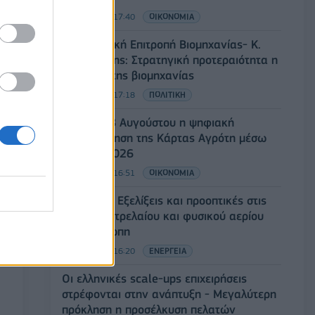
06/08/2026 - 17:40
ΟΙΚΟΝΟΜΙΑ
Κυβερνητική Επιτροπή Βιομηχανίας- Κ.
Μητσοτάκης: Στρατηγική προτεραιότητα η
ενίσχυση της βιομηχανίας
06/08/2026 - 17:18
ΠΟΛΙΤΙΚΗ
Από τις 28 Αυγούστου η ψηφιακή
ενεργοποίηση της Κάρτας Αγρότη μέσω
της ΕΑΕ 2026
06/08/2026 - 16:51
ΟΙΚΟΝΟΜΙΑ
Eurobank: Εξελίξεις και προοπτικές στις
αγορές πετρελαίου και φυσικού αερίου
στην Ευρώπη
06/08/2026 - 16:20
ΕΝΕΡΓΕΙΑ
Οι ελληνικές scale-ups επιχειρήσεις
στρέφονται στην ανάπτυξη - Μεγαλύτερη
πρόκληση η προσέλκυση πελατών