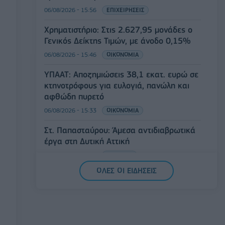
06/08/2026 - 15:56
ΕΠΙΧΕΙΡΗΣΕΙΣ
Χρηματιστήριο: Στις 2.627,95 μονάδες ο
Γενικός Δείκτης Τιμών, με άνοδο 0,15%
06/08/2026 - 15:46
ΟΙΚΟΝΟΜΙΑ
ΥΠΑΑΤ: Αποζημιώσεις 38,1 εκατ. ευρώ σε
κτηνοτρόφους για ευλογιά, πανώλη και
αφθώδη πυρετό
06/08/2026 - 15:33
ΟΙΚΟΝΟΜΙΑ
Στ. Παπασταύρου: Άμεσα αντιδιαβρωτικά
έργα στη Δυτική Αττική
06/08/2026 - 15:17
ΠΟΛΙΤΙΚΗ
ΟΛΕΣ ΟΙ ΕΙΔΗΣΕΙΣ
Συνάλλαγμα: Το ευρώ υποχωρεί κατά
0,11%, στα 1,1541 δολάρια
06/08/2026 - 14:59
ΟΙΚΟΝΟΜΙΑ