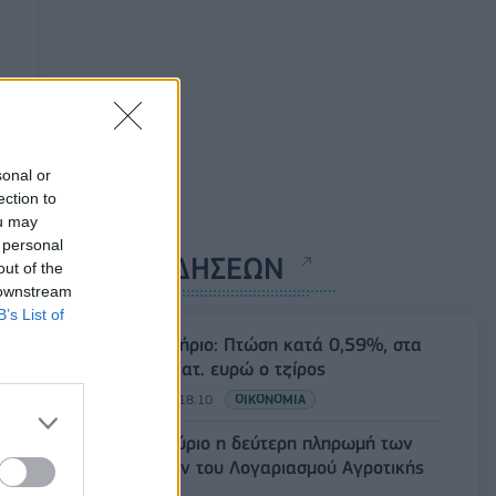
sonal or
ection to
ou may
 personal
ΡΟΗ ΕΙΔΗΣΕΩΝ
out of the
 downstream
B’s List of
Χρηματιστήριο: Πτώση κατά 0,59%, στα
320,42 εκατ. ευρώ ο τζίρος
06/08/2026 - 18:10
ΟΙΚΟΝΟΜΙΑ
ΟΠΕΚΑ: Αύριο η δεύτερη πληρωμή των
δικαιούχων του Λογαριασμού Αγροτικής
Εστίας