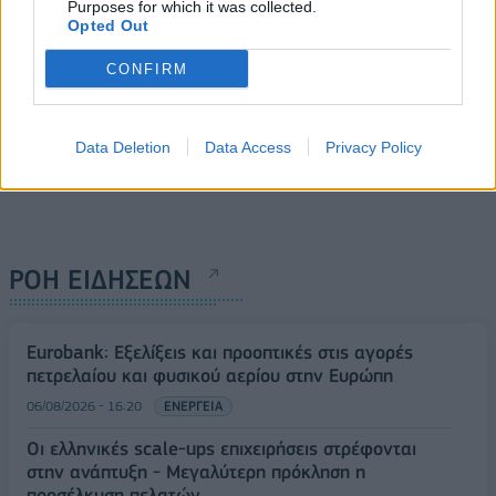
Purposes for which it was collected.
Opted Out
CONFIRM
Data Deletion
Data Access
Privacy Policy
ΡΟΗ ΕΙΔΗΣΕΩΝ
Eurobank: Εξελίξεις και προοπτικές στις αγορές
πετρελαίου και φυσικού αερίου στην Ευρώπη
06/08/2026 - 16:20
ΕΝΕΡΓΕΙΑ
Οι ελληνικές scale-ups επιχειρήσεις στρέφονται
στην ανάπτυξη - Μεγαλύτερη πρόκληση η
προσέλκυση πελατών