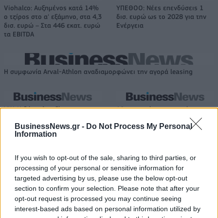
Viohalco: Αυξημένος κατά 14%
ΥΠΕΘΟΟ: Νέες επενδύσεις 1
ο τζίρος στο α' εξάμηνο, στα 4,3
δισ. ευρώ ως το 2028 για την
δισ. ευρώ – Στα 446 εκατ. ευρώ
Ενέργεια
τα EBITDA
Η συμφωνία Arval-Athlon αναδιαμορφώνει την αγορά leasing
VW: Η δύσκολη εξίσωση της
18η συνεχόμενη χρονιά για τον
αναδιάρθρωσης
ΟΤΕ στη διεθνή σειρά δεικτών
BusinessNews.gr -
Do Not Process My Personal
FTSE4Good
Information
If you wish to opt-out of the sale, sharing to third parties, or
Alpha Bank: Για πρώτη φορά το Αρχαίο Θέατρο Επιδαύρου άνοιξε τις
processing of your personal or sensitive information for
πύλες του σε όλους
targeted advertising by us, please use the below opt-out
section to confirm your selection. Please note that after your
opt-out request is processed you may continue seeing
interest-based ads based on personal information utilized by
ESG Report 2025: Πώς η ΑΒ Βασιλόπουλος μετατρέπει τη