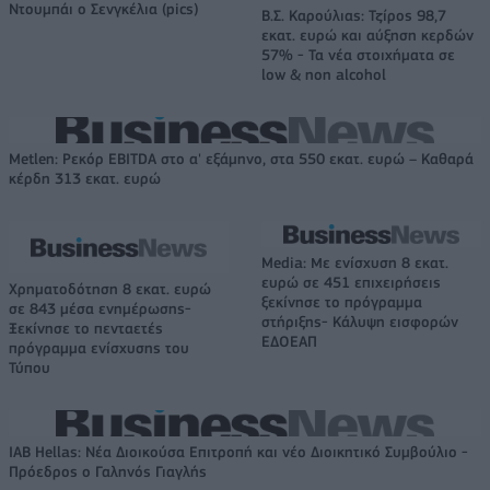
Ντουμπάι ο Σενγκέλια (pics)
Β.Σ. Καρούλιας: Τζίρος 98,7
εκατ. ευρώ και αύξηση κερδών
57% - Τα νέα στοιχήματα σε
low & non alcohol
Metlen: Ρεκόρ EBITDA στο α' εξάμηνο, στα 550 εκατ. ευρώ – Καθαρά
κέρδη 313 εκατ. ευρώ
Media: Με ενίσχυση 8 εκατ.
ευρώ σε 451 επιχειρήσεις
Χρηματοδότηση 8 εκατ. ευρώ
ξεκίνησε το πρόγραμμα
σε 843 μέσα ενημέρωσης-
στήριξης- Κάλυψη εισφορών
Ξεκίνησε το πενταετές
ΕΔΟΕΑΠ
πρόγραμμα ενίσχυσης του
Τύπου
IAB Hellas: Νέα Διοικούσα Επιτροπή και νέο Διοικητικό Συμβούλιο -
Πρόεδρος ο Γαληνός Γιαγλής