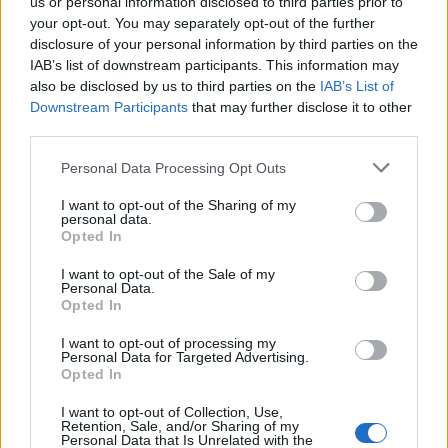
βιωσιμότητα σε καθημερινή πράξη
us or personal information disclosed to third parties prior to
your opt-out. You may separately opt-out of the further
disclosure of your personal information by third parties on the
IAB’s list of downstream participants. This information may
also be disclosed by us to third parties on the
IAB’s List of
Downstream Participants
that may further disclose it to other
ΠΕΡΙΣΣΌΤΕΡΑ ΣΕ ΑΥΤΉ ΤΗΝ ΚΑΤΗΓΟΡΊΑ
third parties.
Personal Data Processing Opt Outs
I want to opt-out of the Sharing of my
personal data.
Opted In
I want to opt-out of the Sale of my
Personal Data.
ΕΛΣΤΑΤ: Στο 3,2% ο
Opted In
Υπόμνημα ΕΒΕΠ στο
πληθωρισμός τον Μάρτιο-
υπουργείο Ανάπτυξης με
Στο 5,3% στα τρόφιμα
I want to opt-out of processing my
«7+7 σημεία» για εμπόριο
Personal Data for Targeted Advertising.
10/04/2024 - 12:30
Opted In
και βιομηχανία
10/04/2024 - 12:50
I want to opt-out of Collection, Use,
Retention, Sale, and/or Sharing of my
Personal Data that Is Unrelated with the