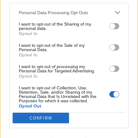
third parties.
ΑΑΔΕ: Ευκολότερη η
Τα έργα του ΤΑΙΠΕΔ σε
Personal Data Processing Opt Outs
μεταβολή στοιχείων
Μακεδονία και Θράκη -Το
I want to opt-out of the Sharing of my
Μητρώου για την
λιμάνι της
personal data.
επιστολική ψήφο στις
Αλεξανδρούπολης και το
Opted In
Ευρωεκλογές
τελωνείο των Κήπων
I want to opt-out of the Sale of my
13/03/2024 - 20:04
14/03/2024 - 07:11
Personal Data.
Opted In
I want to opt-out of processing my
Personal Data for Targeted Advertising.
Opted In
I want to opt-out of Collection, Use,
Retention, Sale, and/or Sharing of my
Personal Data that Is Unrelated with the
Purposes for which it was collected.
Opted Out
CONFIRM
ΡΟΗ ΕΙΔΗΣΕΩΝ