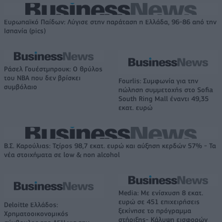
Ευρωπαϊκό Παίδων: Λύγισε στην παράταση η Ελλάδα, 96-86 από την
Ισπανία (pics)
Ράσελ Γουέστμπρουκ: Ο θρύλος
του NBA που δεν βρίσκει
Fourlis: Συμφωνία για την
συμβόλαιο
πώληση συμμετοχής στο Sofia
South Ring Mall έναντι 49,35
εκατ. ευρώ
Β.Σ. Καρούλιας: Τζίρος 98,7 εκατ. ευρώ και αύξηση κερδών 57% - Τα
νέα στοιχήματα σε low & non alcohol
Media: Με ενίσχυση 8 εκατ.
ευρώ σε 451 επιχειρήσεις
Deloitte Ελλάδος:
ξεκίνησε το πρόγραμμα
Χρηματοοικονομικός
στήριξης- Κάλυψη εισφορών