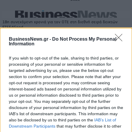
18η συνεχόμενη χρονιά για τον ΟΤΕ στη διεθνή σειρά δεικτών
FTSE4Good
BusinessNews.gr -
Do Not Process My Personal
Information
Alpha Bank: Για πρώτη φορά το Αρχαίο Θέατρο Επιδαύρου άνοιξε τις
πύλες του σε όλους
If you wish to opt-out of the sale, sharing to third parties, or
processing of your personal or sensitive information for
targeted advertising by us, please use the below opt-out
section to confirm your selection. Please note that after your
opt-out request is processed you may continue seeing
ΠΕΡΙΣΣΌΤΕΡΑ ΣΕ ΑΥΤΉ ΤΗΝ ΚΑΤΗΓΟΡΊΑ
interest-based ads based on personal information utilized by
us or personal information disclosed to third parties prior to
your opt-out. You may separately opt-out of the further
disclosure of your personal information by third parties on the
IAB’s list of downstream participants. This information may
also be disclosed by us to third parties on the
IAB’s List of
Downstream Participants
that may further disclose it to other