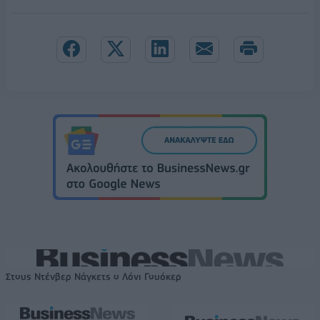
Στους Ντένβερ Νάγκετς ο Λόνι Γουόκερ