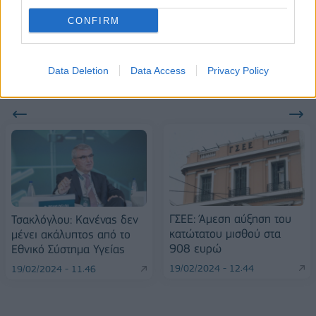
Stoiximan: «Πού ήσουν;» στις μεγάλες στιγμές του Ολυμπιακού
CONFIRM
Data Deletion
Data Access
Privacy Policy
ΠΕΡΙΣΣΌΤΕΡΑ ΣΕ ΑΥΤΉ ΤΗΝ ΚΑΤΗΓΟΡΊΑ
ΓΣΕΕ: Άμεση αύξηση του
Τσακλόγλου: Κανένας δεν
κατώτατου μισθού στα
μένει ακάλυπτος από το
908 ευρώ
Εθνικό Σύστημα Υγείας
19/02/2024 - 12:44
19/02/2024 - 11:46