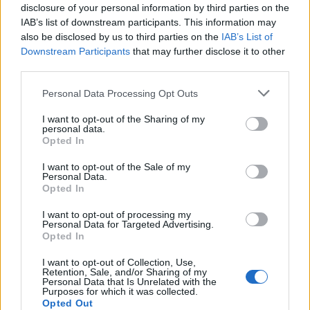
disclosure of your personal information by third parties on the
IAB’s list of downstream participants. This information may
Coca-Cola HBC: Άνοδος 11,4%
Cenergy Holdings: Άνοδος 45%
also be disclosed by us to third parties on the
IAB’s List of
στα καθαρά κέρδη του α΄
στα καθαρά κέρδη του α΄
Downstream Participants
that may further disclose it to other
εξαμήνου – Στα 524,4 εκατ.
εξαμήνου, στα 138 εκατ. ευρώ
third parties.
ευρώ
Personal Data Processing Opt Outs
I want to opt-out of the Sharing of my
Η συμφωνία Arval-Athlon αναδιαμορφώνει την αγορά leasing
personal data.
Opted In
I want to opt-out of the Sale of my
VW: Η δύσκολη εξίσωση της
Alpha Bank: Για πρώτη φορά το
Personal Data.
αναδιάρθρωσης
Αρχαίο Θέατρο Επιδαύρου
Opted In
άνοιξε τις πύλες του σε όλους
I want to opt-out of processing my
Personal Data for Targeted Advertising.
Opted In
ESG Report 2025: Πώς η ΑΒ Βασιλόπουλος μετατρέπει τη
I want to opt-out of Collection, Use,
βιωσιμότητα σε καθημερινή πράξη
Retention, Sale, and/or Sharing of my
Personal Data that Is Unrelated with the
Purposes for which it was collected.
Opted Out