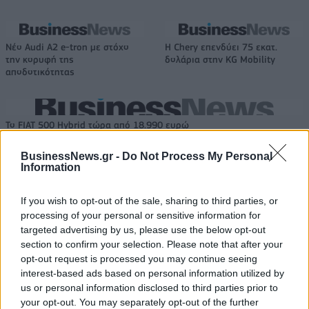
Νέο Audi A2 e-tron με στόχο
Η Chery επενδύει 75 εκατ.
την κορυφή της
δολάρια στην KG Mobility
αποδοτικότητας
Το FIAT 500 Hybrid τώρα από 18.990 ευρώ
BusinessNews.gr -
Do Not Process My Personal
Information
Αλέξης Γιαννούλιας: Υποψήφιος
Ντουράντ: "Ο Γιάννης θα
Δήμαρχος στο Σικάγο ο άλλοτε
μπορούσε να 'ναι ο κορυφαίος
If you wish to opt-out of the sale, sharing to third parties, or
παίκτης του Πανιώνιου
όλων"! (vid)
processing of your personal or sensitive information for
targeted advertising by us, please use the below opt-out
section to confirm your selection. Please note that after your
Είσοδος της γαλλικής Meridiam στην ηλεκτρική διασύνδεση Ελλάδας
opt-out request is processed you may continue seeing
– Κύπρου
interest-based ads based on personal information utilized by
us or personal information disclosed to third parties prior to
your opt-out. You may separately opt-out of the further