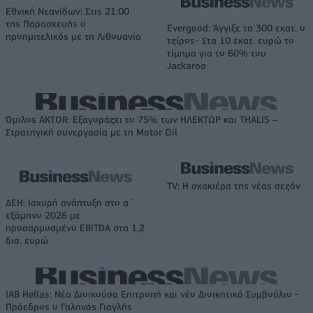
Εθνική Νεανίδων: Στις 21:00
της Παρασκευής ο
Evergood: Άγγιξε τα 300 εκατ. ο
προημιτελικός με τη Λιθουανία
τζίρος- Στα 10 εκατ. ευρώ το
τίμημα για το 60% του
Jackaroo
Όμιλος AKTOR: Εξαγοράζει το 75% των ΗΛΕΚΤΩΡ και THALIS –
Στρατηγική συνεργασία με τη Motor Oil
TV: Η σκακιέρα της νέας σεζόν
ΔΕΗ: Ισχυρή ανάπτυξη στο α΄
εξάμηνο 2026 με
προσαρμοσμένο EBITDA στα 1,2
δισ. ευρώ
IAB Hellas: Νέα Διοικούσα Επιτροπή και νέο Διοικητικό Συμβούλιο -
Πρόεδρος ο Γαληνός Γιαγλής