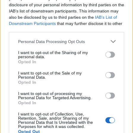
disclosure of your personal information by third parties on the
IAB’s list of downstream participants. This information may
also be disclosed by us to third parties on the
IAB’s List of
Downstream Participants
that may further disclose it to other
third parties.
Personal Data Processing Opt Outs
Πρόγραμμα «Ανακαινίζω-
Μέτρα στήριξης για τις
I want to opt-out of the Sharing of my
personal data.
Ενοικιάζω»: Ποια ακίνητα
νέες οικογένειες
Opted In
αφορά - Οι υποχρεώσεις
ανακοινώνει η κυβέρνηση
των ιδιοκτητών
22/01/2024 - 09:09
I want to opt-out of the Sale of my
Personal Data.
22/01/2024 - 08:36
Opted In
I want to opt-out of processing my
Personal Data for Targeted Advertising.
Opted In
I want to opt-out of Collection, Use,
Retention, Sale, and/or Sharing of my
Personal Data that Is Unrelated with the
Purposes for which it was collected.
Opted Out