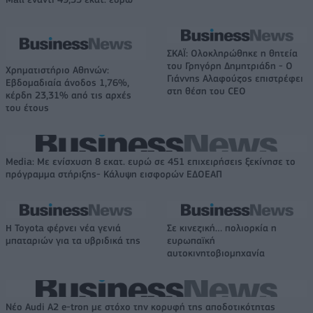
ΣΚΑΪ: Ολοκληρώθηκε η θητεία
του Γρηγόρη Δημητριάδη - Ο
Χρηματιστήριο Αθηνών:
Γιάννης Αλαφούζος επιστρέφει
Εβδομαδιαία άνοδος 1,76%,
στη θέση του CEO
κέρδη 23,31% από τις αρχές
του έτους
Media: Με ενίσχυση 8 εκατ. ευρώ σε 451 επιχειρήσεις ξεκίνησε το
πρόγραμμα στήριξης- Κάλυψη εισφορών ΕΔΟΕΑΠ
Η Toyota φέρνει νέα γενιά
Σε κινεζική… πολιορκία η
μπαταριών για τα υβριδικά της
ευρωπαϊκή
αυτοκινητοβιομηχανία
Νέο Audi A2 e-tron με στόχο την κορυφή της αποδοτικότητας