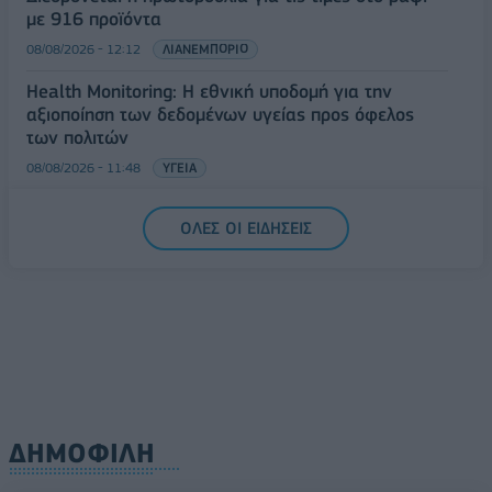
με 916 προϊόντα
08/08/2026 - 12:12
ΛΙΑΝΕΜΠΟΡΙΟ
Health Monitoring: Η εθνική υποδομή για την
αξιοποίηση των δεδομένων υγείας προς όφελος
των πολιτών
08/08/2026 - 11:48
ΥΓΕΙΑ
Ελληνική Αναπτυξιακή Τράπεζα: Με «προίκα» 2 δισ.
ΟΛΕΣ ΟΙ ΕΙΔΗΣΕΙΣ
ευρώ ανοίγει δρόμο για δάνεια έως 5 δισ. σε
μικρομεσαίες
08/08/2026 - 11:22
ΤΡΑΠΕΖΕΣ
ΔΗΜΟΦΙΛΗ