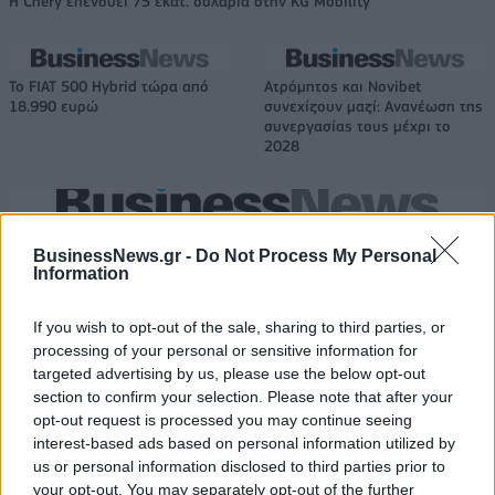
Η Chery επενδύει 75 εκατ. δολάρια στην KG Mobility
Το FIAT 500 Hybrid τώρα από
Ατρόμητος και Novibet
18.990 ευρώ
συνεχίζουν μαζί: Ανανέωση της
συνεργασίας τους μέχρι το
2028
18η συνεχόμενη χρονιά για τον ΟΤΕ στη διεθνή σειρά δεικτών
FTSE4Good
BusinessNews.gr -
Do Not Process My Personal
Information
If you wish to opt-out of the sale, sharing to third parties, or
Alpha Bank: Για πρώτη φορά το Αρχαίο Θέατρο Επιδαύρου άνοιξε τις
processing of your personal or sensitive information for
πύλες του σε όλους
targeted advertising by us, please use the below opt-out
section to confirm your selection. Please note that after your
opt-out request is processed you may continue seeing
interest-based ads based on personal information utilized by
us or personal information disclosed to third parties prior to
ΠΕΡΙΣΣΌΤΕΡΑ ΣΕ ΑΥΤΉ ΤΗΝ ΚΑΤΗΓΟΡΊΑ
your opt-out. You may separately opt-out of the further