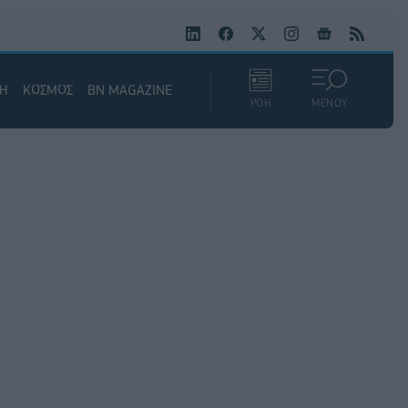
ΚΗ
ΚΟΣΜΟΣ
BN MAGAZINE
ΡΟΗ
ΜΕΝΟΥ