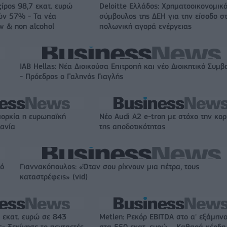
ζίρος 98,7 εκατ. ευρώ
Deloitte Ελλάδος: Χρηματοοικονομικ
ών 57% - Τα νέα
σύμβουλος της ΔΕΗ για την είσοδο σ
w & non alcohol
πολωνική αγορά ενέργειας
IAB Hellas: Νέα Διοικούσα Επιτροπή και νέο Διοικητικό Συμβ
- Πρόεδρος ο Γαληνός Γιαγλής
ιορκία η ευρωπαϊκή
Νέο Audi A2 e-tron με στόχο την κο
χανία
της αποδοτικότητας
πό
Γιαννακόπουλος: «Όταν σου ρίχνουν μια πέτρα, τους
καταστρέφεις» (vid)
 εκατ. ευρώ σε 843
Metlen: Ρεκόρ EBITDA στο α' εξάμηνο