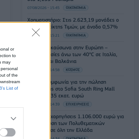
07/08/2026 - 15:45
ΟΙΚΟΝΟΜΙΑ
Χρηματιστήριο: Στις 2.623,19 μονάδες ο
Γενικός Δείκτης Τιμών, με άνοδο 0,57%
07/08/2026 - 15:21
ΟΙΚΟΝΟΜΙΑ
Νέο κύμα καύσωνα στην Ευρώπη –
sonal or
Θερμοκρασίες άνω των 40°C σε Ιταλία,
ection to
Ισπανία και Βαλκάνια
ou may
 personal
07/08/2026 - 14:58
ΚΟΣΜΟΣ
out of the
Fourlis: Συμφωνία για την πώληση
 downstream
B’s List of
συμμετοχής στο Sofia South Ring Mall
έναντι 49,35 εκατ. ευρώ
07/08/2026 - 14:39
ΕΠΙΧΕΙΡΗΣΕΙΣ
ΥΠΠΟ: Επιχορηγήσεις 1.106.000 ευρώ για
την ενίσχυση των Πολυθεματικών
Φεστιβάλ σε όλη την Ελλάδα
07/08/2026 - 14:34
ΟΙΚΟΝΟΜΙΑ