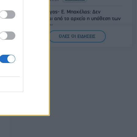
Άρειος Πάγος- Ε. Μπακέλας: Δεν
ανασύρεται από το αρχείο η υπόθεση των
υποκλοπών
07/08/2026 - 14:11
ΕΛΛΑΔΑ
ΟΛΕΣ ΟΙ ΕΙΔΗΣΕΙΣ
Σαουδική Αραβία, Τουρκία και Πακιστάν
υπογράφουν κοινή αμυντική συμφωνία
07/08/2026 - 13:47
ΚΟΣΜΟΣ