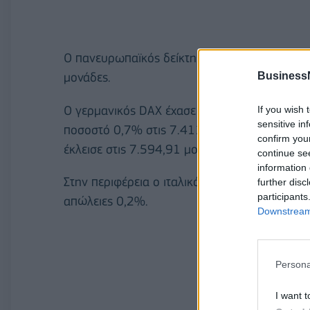
Ο πανευρωπαϊκός δείκτης STOXX 600 υποχώρη
Business
μονάδες.
Ο γερμανικός DAX έχασε 0,5% στις 16.622,2
If you wish 
sensitive in
ποσοστό 0,7% στις 7.411,68 μονάδες, ενώ ο
confirm you
έκλεισε στις 7.594,91 μονάδες.
continue se
information 
Στην περιφέρεια ο ιταλικός FTSE MIB έχασε 0
further disc
participants
απώλειες 0,2%.
Downstream 
Persona
I want t