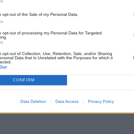
In
o opt-out of the Sale of my Personal Data.
In
to opt-out of processing my Personal Data for Targeted
ing.
In
o opt-out of Collection, Use, Retention, Sale, and/or Sharing
ημαντικές μακροοικονομικές ανακοινώσεις τις
ersonal Data that Is Unrelated with the Purposes for which it
lected.
υξη της Κίνας το δ' τρίμηνο, τον βρετανικό
Out
Α να δημοσιεύονται την Τετάρτη.
CONFIRM
Data Deletion
Data Access
Privacy Policy