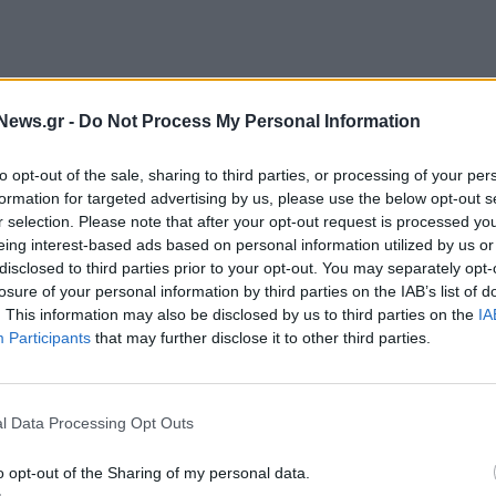
σε σε ποσοστό 0,5% και έκλεισε στις 474,19
News.gr -
Do Not Process My Personal Information
2 μονάδες, ο γαλλικός CAC 40 υποχώρησε σε
to opt-out of the sale, sharing to third parties, or processing of your per
formation for targeted advertising by us, please use the below opt-out s
 βρετανικός FTSE 100 σημείωσε πτώση 0,4% και
r selection. Please note that after your opt-out request is processed y
eing interest-based ads based on personal information utilized by us or
disclosed to third parties prior to your opt-out. You may separately opt-
,5%, ενώ ο ισπανικός IBEX 35 σημείωσε μικρές
losure of your personal information by third parties on the IAB’s list of
. This information may also be disclosed by us to third parties on the
IA
Participants
that may further disclose it to other third parties.
l Data Processing Opt Outs
o opt-out of the Sharing of my personal data.