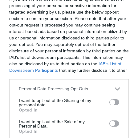
processing of your personal or sensitive information for
targeted advertising by us, please use the below opt-out
section to confirm your selection. Please note that after your
opt-out request is processed you may continue seeing
interest-based ads based on personal information utilized by
us or personal information disclosed to third parties prior to
your opt-out. You may separately opt-out of the further
Eurobank: Γιατί αναμένεται
disclosure of your personal information by third parties on the
Χρηματιστήριο: Άνοδος
να επιβραδύνει η ελληνική
IAB’s list of downstream participants. This information may
0,58% με οδηγό τις
οικονομία το 2024
also be disclosed by us to third parties on the
IAB’s List of
τράπεζες- Στις 1.352,28
11/01/2024 - 17:30
Downstream Participants
that may further disclose it to other
μονάδες
third parties.
11/01/2024 - 13:12
Personal Data Processing Opt Outs
I want to opt-out of the Sharing of my
personal data.
Opted In
I want to opt-out of the Sale of my
Personal Data.
Opted In