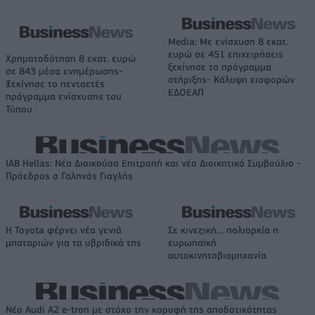
Media: Με ενίσχυση 8 εκατ.
ευρώ σε 451 επιχειρήσεις
Χρηματοδότηση 8 εκατ. ευρώ
ξεκίνησε το πρόγραμμα
σε 843 μέσα ενημέρωσης-
στήριξης- Κάλυψη εισφορών
Ξεκίνησε το πενταετές
ΕΔΟΕΑΠ
πρόγραμμα ενίσχυσης του
Τύπου
IAB Hellas: Νέα Διοικούσα Επιτροπή και νέο Διοικητικό Συμβούλιο -
Πρόεδρος ο Γαληνός Γιαγλής
Η Toyota φέρνει νέα γενιά
Σε κινεζική… πολιορκία η
μπαταριών για τα υβριδικά της
ευρωπαϊκή
αυτοκινητοβιομηχανία
Νέο Audi A2 e-tron με στόχο την κορυφή της αποδοτικότητας