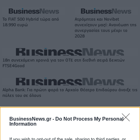
Το FIAT 500 Hybrid τώρα από
Ατρόμητος και Novibet
18.990 ευρώ
συνεχίζουν μαζί: Ανανέωση της
συνεργασίας τους μέχρι το
2028
18η συνεχόμενη χρονιά για τον ΟΤΕ στη διεθνή σειρά δεικτών
FTSE4Good
Alpha Bank: Για πρώτη φορά το Αρχαίο Θέατρο Επιδαύρου άνοιξε τις
πύλες του σε όλους
BusinessNews.gr -
Do Not Process My Personal
Information
ΠΕΡΙΣΣΌΤΕΡΑ ΣΕ ΑΥΤΉ ΤΗΝ ΚΑΤΗΓΟΡΊΑ
If you wish to opt-out of the sale, sharing to third parties, or