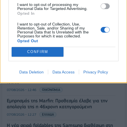
I want to opt-out of processing my
Personal Data for Targeted Advertising.
Opted In
I want to opt-out of Collection, Use,
Retention, Sale, and/or Sharing of my
ΡΟΗ ΕΙΔΗΣΕΩΝ
Personal Data that Is Unrelated with the
Purposes for which it was collected.
Opted Out
Χρηματιστήριο: Στις 2.618,95 μονάδες ο Γενικός
CONFIRM
Δείκτης Τιμών, με άνοδο 0,40%
07/08/2026 - 13:07
ΟΙΚΟΝΟΜΙΑ
Data Deletion
Data Access
Privacy Policy
ΕΛΣΤΑΤ: Στο 3,4% υποχώρησε ο πληθωρισμός τον
Ιούλιο
07/08/2026 - 12:46
ΟΙΚΟΝΟΜΙΑ
Εμπρησμός της Marfin: Προθεσμία έλαβε για την
απολογία της η 46χρονη κατηγορούμενη
07/08/2026 - 12:27
ΕΛΛΑΔΑ
Η νέα σειρά foldables της Samsung διαθέσιμη στη