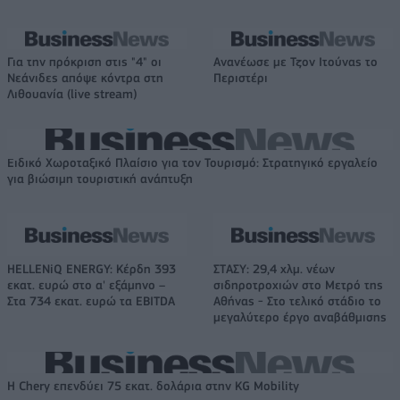
Για την πρόκριση στις "4" οι
Ανανέωσε με Τζον Ιτούνας το
Νεάνιδες απόψε κόντρα στη
Περιστέρι
Λιθουανία (live stream)
Ειδικό Χωροταξικό Πλαίσιο για τον Τουρισμό: Στρατηγικό εργαλείο
για βιώσιμη τουριστική ανάπτυξη
HELLENiQ ENERGY: Κέρδη 393
ΣΤΑΣΥ: 29,4 χλμ. νέων
εκατ. ευρώ στο α' εξάμηνο –
σιδηροτροχιών στο Μετρό της
Στα 734 εκατ. ευρώ τα EBITDA
Αθήνας - Στο τελικό στάδιο το
μεγαλύτερο έργο αναβάθμισης
Η Chery επενδύει 75 εκατ. δολάρια στην KG Mobility