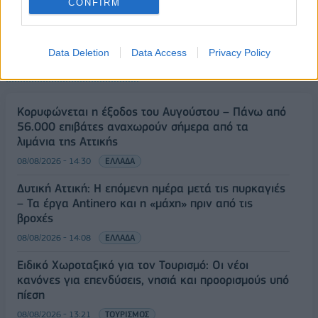
CONFIRM
Data Deletion
Data Access
Privacy Policy
ΡΟΗ ΕΙΔΗΣΕΩΝ
Κορυφώνεται η έξοδος του Αυγούστου – Πάνω από
56.000 επιβάτες αναχωρούν σήμερα από τα
λιμάνια της Αττικής
08/08/2026 - 14:30
ΕΛΛΑΔΑ
Δυτική Αττική: Η επόμενη ημέρα μετά τις πυρκαγιές
– Τα έργα Antinero και η «μάχη» πριν από τις
βροχές
08/08/2026 - 14:08
ΕΛΛΑΔΑ
Ειδικό Χωροταξικό για τον Τουρισμό: Οι νέοι
κανόνες για επενδύσεις, νησιά και προορισμούς υπό
πίεση
08/08/2026 - 13:21
ΤΟΥΡΙΣΜΟΣ