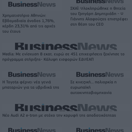
ΣΚΑΪ: Ολοκληρώθηκε η θητεία
του Γρηγόρη Δημητριάδη - Ο
Χρηματιστήριο Αθηνών:
Γιάννης Αλαφούζος επιστρέφει
Εβδομαδιαία άνοδος 1,76%,
στη θέση του CEO
κέρδη 23,31% από τις αρχές
του έτους
Media: Με ενίσχυση 8 εκατ. ευρώ σε 451 επιχειρήσεις ξεκίνησε το
πρόγραμμα στήριξης- Κάλυψη εισφορών ΕΔΟΕΑΠ
Η Toyota φέρνει νέα γενιά
Σε κινεζική… πολιορκία η
μπαταριών για τα υβριδικά της
ευρωπαϊκή
αυτοκινητοβιομηχανία
Νέο Audi A2 e-tron με στόχο την κορυφή της αποδοτικότητας