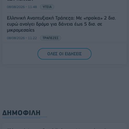
08/08/2026 - 11:48
ΥΓΕΙΑ
Ελληνική Αναπτυξιακή Τράπεζα: Με «προίκα» 2 δισ.
ευρώ ανοίγει δρόμο για δάνεια έως 5 δισ. σε
μικρομεσαίες
08/08/2026 - 11:22
ΤΡΑΠΕΖΕΣ
5G παντού, 6G στον ορίζοντα: Πού βρίσκεται η
ΟΛΕΣ ΟΙ ΕΙΔΗΣΕΙΣ
Ελλάδα στη μεγάλη τεχνολογική μετάβαση
08/08/2026 - 10:54
ΤΕΧΝΟΛΟΓΙΑ
ΔΗΜΟΦΙΛΗ