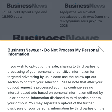
Το FIAT 500 Hybrid τώρα από
Ατρόμητος και Novibet
18.990 ευρώ
συνεχίζουν μαζί: Ανανέωση της
συνεργασίας τους μέχρι το
2028
18η συνεχόμενη χρονιά για τον ΟΤΕ στη διεθνή σειρά δεικτών
FTSE4Good
BusinessNews.gr -
Do Not Process My Personal
Information
If you wish to opt-out of the sale, sharing to third parties, or
Alpha Bank: Για πρώτη φορά το Αρχαίο Θέατρο Επιδαύρου άνοιξε τις
processing of your personal or sensitive information for
πύλες του σε όλους
targeted advertising by us, please use the below opt-out
section to confirm your selection. Please note that after your
opt-out request is processed you may continue seeing
interest-based ads based on personal information utilized by
us or personal information disclosed to third parties prior to
ΠΕΡΙΣΣΌΤΕΡΑ ΣΕ ΑΥΤΉ ΤΗΝ ΚΑΤΗΓΟΡΊΑ
your opt-out. You may separately opt-out of the further
disclosure of your personal information by third parties on the