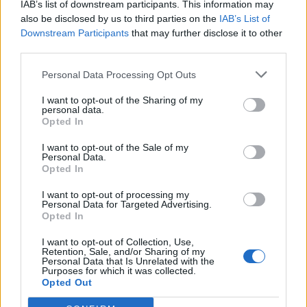
IAB’s list of downstream participants. This information may
also be disclosed by us to third parties on the
IAB’s List of
Downstream Participants
that may further disclose it to other
third parties.
Personal Data Processing Opt Outs
Γεωργιάδης: Θα
I want to opt-out of the Sharing of my
Η αγορά ομολόγων
personal data.
ενισχυθούν τα εισοδήματα
προεξοφλεί το τέλος των
Opted In
των εργαζομένων με το
υψηλών επιτοκίων - Στο
"ξεπάγωμα" των τριετιών
3,95% το δεκαετές
I want to opt-out of the Sale of my
Personal Data.
08/11/2023 - 19:45
08/11/2023 - 18:28
Opted In
I want to opt-out of processing my
Personal Data for Targeted Advertising.
Opted In
I want to opt-out of Collection, Use,
Retention, Sale, and/or Sharing of my
Personal Data that Is Unrelated with the
Purposes for which it was collected.
Opted Out