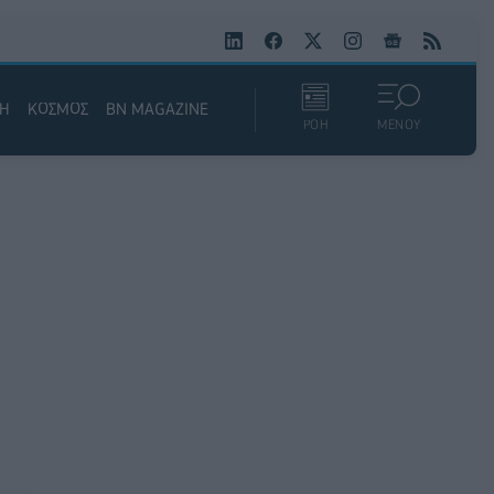
ΚΗ
ΚΟΣΜΟΣ
BN MAGAZINE
ΡΟΗ
ΜΕΝΟΥ