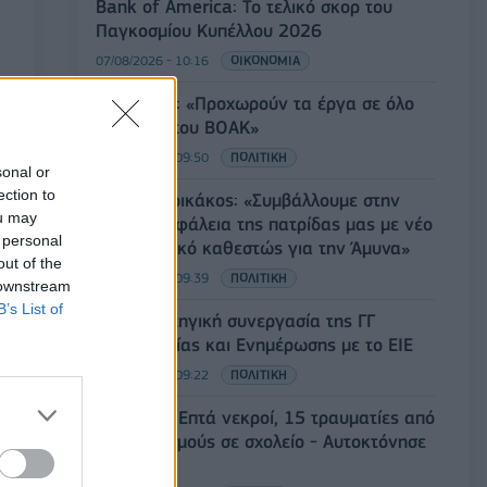
Bank of America: Το τελικό σκορ του
Παγκοσμίου Κυπέλλου 2026
07/08/2026 - 10:16
ΟΙΚΟΝΟΜΙΑ
Χρ. Δήμας: «Προχωρούν τα έργα σε όλο
το μήκος του ΒΟΑΚ»
07/08/2026 - 09:50
ΠΟΛΙΤΙΚΗ
sonal or
ection to
Τ. Θεοδωρικάκος: «Συμβάλλουμε στην
ou may
εθνική ασφάλεια της πατρίδας μας με νέο
 personal
αναπτυξιακό καθεστώς για την Άμυνα»
out of the
07/08/2026 - 09:39
ΠΟΛΙΤΙΚΗ
 downstream
B’s List of
Νέα στρατηγική συνεργασία της ΓΓ
Επικοινωνίας και Ενημέρωσης με το ΕΙΕ
07/08/2026 - 09:22
ΠΟΛΙΤΙΚΗ
Ταϊλάνδη: Επτά νεκροί, 15 τραυματίες από
πυροβολισμούς σε σχολείο - Αυτοκτόνησε
ο δράστης