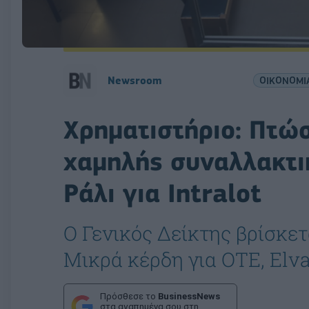
Newsroom
ΟΙΚΟΝΟΜΙ
Χρηματιστήριο: Πτώ
χαμηλής συναλλακτι
Ράλι για Intralot
Ο Γενικός Δείκτης βρίσκετα
Μικρά κέρδη για ΟΤΕ, Elv
Πρόσθεσε το
BusinessNews
στα αγαπημένα σου στη