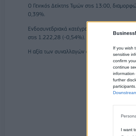
O Γενικός Δείκτης Τιμών στις 13:00, διαμορ
0,39%.
Ενδοσυνεδριακά κατέγραψε υψηλότερη τιμή σ
Business
στις 1.222,28 (-0,54%).
If you wish 
Η αξία των συναλλαγών ανέρχεται στα 19,15 
sensitive in
confirm you
continue se
information 
further disc
participants
Downstream 
Persona
I want t