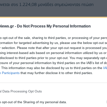
φώνεται στις 1.224,08 μονάδες σημειώνοντας πτώση
τις 1.233,29 μονάδες (+0,36%) και κατώτερη τιμή
News.gr -
Do Not Process My Personal Information
to opt-out of the sale, sharing to third parties, or processing of your per
εκατ. ευρώ.
formation for targeted advertising by us, please use the below opt-out s
r selection. Please note that after your opt-out request is processed y
eing interest-based ads based on personal information utilized by us or
disclosed to third parties prior to your opt-out. You may separately opt-
losure of your personal information by third parties on the IAB’s list of
. This information may also be disclosed by us to third parties on the
IA
Participants
that may further disclose it to other third parties.
l Data Processing Opt Outs
o opt-out of the Sharing of my personal data.