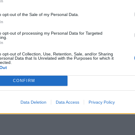
In
o opt-out of the Sale of my Personal Data.
 πτώση σε ποσοστό 0,37%, ενώ ο δείκτης της
In
στό 0,18%.
to opt-out of processing my Personal Data for Targeted
ing.
In
 τη μεγαλύτερη άνοδο καταγράφουν οι μετοχές του
 της Ελλάκτωρ (+0,74%).
o opt-out of Collection, Use, Retention, Sale, and/or Sharing
ersonal Data that Is Unrelated with the Purposes for which it
lected.
 οι μετοχές της Aegean (-1,89%), της ΕΥΔΑΠ
Out
CONFIRM
Data Deletion
Data Access
Privacy Policy