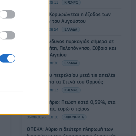
07/08/2026 - 09:11
ΚΟΣΜΟΣ
Πειραιάς: Κορυφώνεται η έξοδος των
αδειούχων του Αυγούστου
07/08/2026 - 08:54
ΕΛΛΑΔΑ
Υψηλός κίνδυνος πυρκαγιάς σήμερα σε
Αττική, Κρήτη, Πελοπόννησο, Εύβοια και
νησιά του Αιγαίου
07/08/2026 - 08:30
ΕΛΛΑΔΑ
Άνοδος του πετρελαίου μετά τις απειλές
του Ιράν για τα Στενά του Ορμούζ
07/08/2026 - 08:13
ΚΟΣΜΟΣ
Χρηματιστήριο: Πτώση κατά 0,59%, στα
320,42 εκατ. ευρώ ο τζίρος
06/08/2026 - 18:10
ΟΙΚΟΝΟΜΙΑ
ΟΠΕΚΑ: Αύριο η δεύτερη πληρωμή των
δικαιούχων του Λογαριασμού Αγροτικής