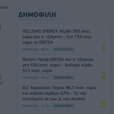
ούλιο
ΔΗΜΟΦΙΛΗ
HELLENiQ ENERGY: Κέρδη 393 εκατ.
0
ευρώ στο α' εξάμηνο – Στα 734 εκατ.
ευρώ τα EBITDA
06/08/2026 - 08:05
ΕΠΙΧΕΙΡΗΣΕΙΣ
Metlen: Ρεκόρ EBITDA στο α' εξάμηνο,
στα 550 εκατ. ευρώ – Καθαρά κέρδη
313 εκατ. ευρώ
06/08/2026 - 09:12
ΕΠΙΧΕΙΡΗΣΕΙΣ
ρώ
Β.Σ. Καρούλιας: Τζίρος 98,7 εκατ. ευρώ
και αύξηση κερδών 57% - Τα νέα
στοιχήματα σε low & non alcohol
06/08/2026 - 11:48
ΕΠΙΧΕΙΡΗΣΕΙΣ