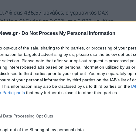
0,7% στις 436,57 μονάδες, ο
γερμανικός DAX
Γαλλία ο CAC κέρδισε 0,68% στις 6.923 μονάδες.
News.gr -
Do Not Process My Personal Information
ν Ισπανία ο IBEX κέρδισε 0,64%.
to opt-out of the sale, sharing to third parties, or processing of your per
formation for targeted advertising by us, please use the below opt-out s
r selection. Please note that after your opt-out request is processed y
eing interest-based ads based on personal information utilized by us or
disclosed to third parties prior to your opt-out. You may separately opt-
losure of your personal information by third parties on the IAB’s list of
. This information may also be disclosed by us to third parties on the
IA
Participants
that may further disclose it to other third parties.
l Data Processing Opt Outs
o opt-out of the Sharing of my personal data.