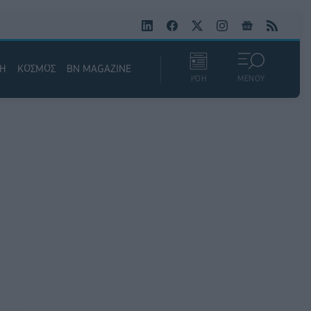
ΚΗ
ΚΟΣΜΟΣ
BN MAGAZINE
ΡΟΗ
ΜΕΝΟΥ