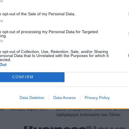
In
o opt-out of the Sale of my Personal Data.
In
to opt-out of processing my Personal Data for Targeted
ing.
In
o opt-out of Collection, Use, Retention, Sale, and/or Sharing
ersonal Data that Is Unrelated with the Purposes for which it
lected.
Out
Άρης: Ανακοίνωσε την απόκτηση του Άνταμ Μοκόκα - Δωρεά
CONFIRM
ΚΑΕ στους πυρόπληκτους
Data Deletion
Data Access
Privacy Policy
ITDA στο α' εξάμηνο,
Χρηματοδότηση 8 εκατ. ευρώ σε 843
υρώ – Καθαρά κέρδη 313
μέσα ενημέρωσης- Ξεκίνησε το πεντ
πρόγραμμα ενίσχυσης του Τύπου