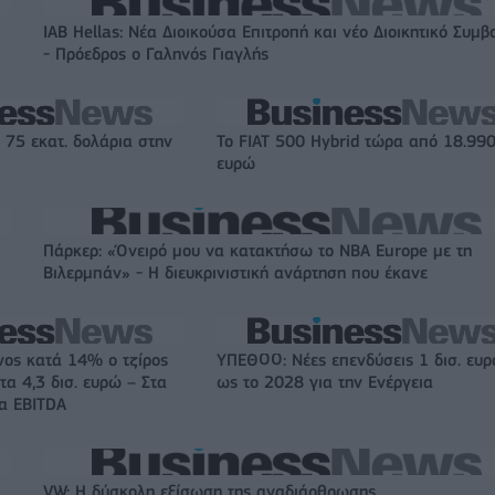
IAB Hellas: Νέα Διοικούσα Επιτροπή και νέο Διοικητικό Συμβ
- Πρόεδρος ο Γαληνός Γιαγλής
 75 εκατ. δολάρια στην
Το FIAT 500 Hybrid τώρα από 18.99
ευρώ
Πάρκερ: «Όνειρό μου να κατακτήσω το ΝΒΑ Europe με τη
Βιλερμπάν» - Η διευκρινιστική ανάρτηση που έκανε
νος κατά 14% ο τζίρος
ΥΠΕΘΟΟ: Νέες επενδύσεις 1 δισ. ευ
τα 4,3 δισ. ευρώ – Στα
ως το 2028 για την Ενέργεια
τα EBITDA
VW: Η δύσκολη εξίσωση της αναδιάρθρωσης