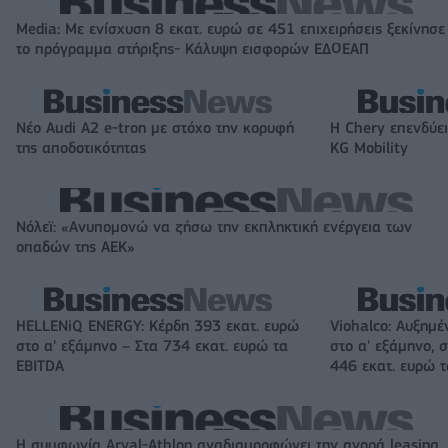
Media: Με ενίσχυση 8 εκατ. ευρώ σε 451 επιχειρήσεις ξεκίνησε
το πρόγραμμα στήριξης- Κάλυψη εισφορών ΕΔΟΕΑΠ
Νέο Audi A2 e-tron με στόχο την κορυφή
Η Chery επενδύει
της αποδοτικότητας
KG Mobility
Νόλεϊ: «Ανυπομονώ να ζήσω την εκπληκτική ενέργεια των
οπαδών της ΑΕΚ»
HELLENiQ ENERGY: Κέρδη 393 εκατ. ευρώ
Viohalco: Αυξημέ
στο α' εξάμηνο – Στα 734 εκατ. ευρώ τα
στο α' εξάμηνο, σ
EBITDA
446 εκατ. ευρώ 
Η συμφωνία Arval-Athlon αναδιαμορφώνει την αγορά leasing