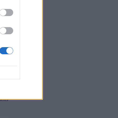
 της
αετές