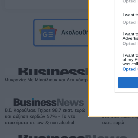
Opted 
I want t
Opted 
I want 
Advertis
Opted 
I want t
of my P
was col
Opted 
Ουκρανία: Με Μίχαϊλιουκ και Λεν κόντρα στην Ελλάδα
Β.Σ. Καρούλιας: Τζίρος 98,7 εκατ. ευρώ
Metlen: Ρεκόρ EB
και αύξηση κερδών 57% - Τα νέα
στα 550 εκατ. ε
στοιχήματα σε low & non alcohol
εκατ. ευρώ