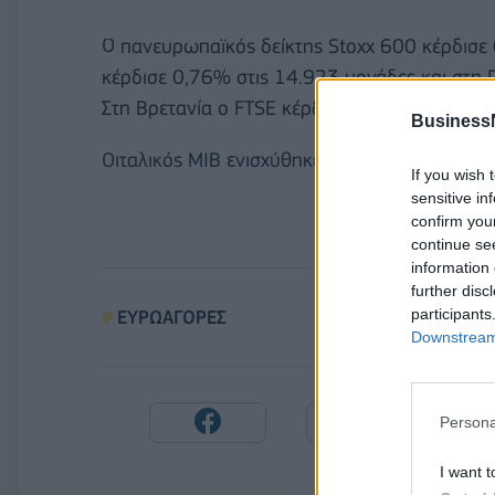
Ο πανευρωπαϊκός δείκτης Stoxx 600 κέρδισε 
κέρδισε 0,76% στις 14.923 μονάδες και στη 
Στη Βρετανία ο FTSE κέρδισε 0,28%.
Business
Οιταλικός MIB ενισχύθηκε κατά 0,88% και στη
If you wish 
sensitive in
confirm you
continue se
information 
further disc
participants
ΕΥΡΩΑΓΟΡΕΣ
Downstream 
Persona
I want t