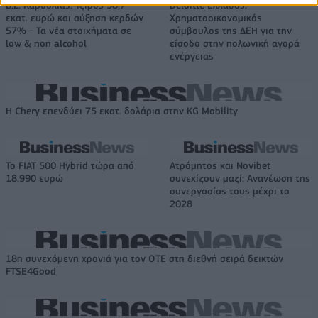
Β.Σ. Καρούλιας: Τζίρος 98,7
Deloitte Ελλάδος:
εκατ. ευρώ και αύξηση κερδών
Χρηματοοικονομικός
57% - Τα νέα στοιχήματα σε
σύμβουλος της ΔΕΗ για την
low & non alcohol
είσοδο στην πολωνική αγορά
ενέργειας
Η Chery επενδύει 75 εκατ. δολάρια στην KG Mobility
Το FIAT 500 Hybrid τώρα από
Ατρόμητος και Novibet
18.990 ευρώ
συνεχίζουν μαζί: Ανανέωση της
συνεργασίας τους μέχρι το
2028
18η συνεχόμενη χρονιά για τον ΟΤΕ στη διεθνή σειρά δεικτών
FTSE4Good