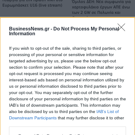
Όμιλος ΔΕΗ: Νέα συμφωνία για
Ευρωμπάσκετ U16 (live stream)
χαρτοφυλάκιο έργων ΑΠΕ άνω
των 2 GW σε Πολωνία και
Ουγγαρία
BusinessNews.gr -
Do Not Process My Personal
Information
Fourlis: Συμφωνία για την πώληση συμμετοχής στο Sofia South Ring
Mall έναντι 49,35 εκατ. ευρώ
If you wish to opt-out of the sale, sharing to third parties, or
processing of your personal or sensitive information for
targeted advertising by us, please use the below opt-out
section to confirm your selection. Please note that after your
ΣΚΑΪ: Ολοκληρώθηκε η θητεία
opt-out request is processed you may continue seeing
του Γρηγόρη Δημητριάδη - Ο
Χρηματιστήριο Αθηνών:
interest-based ads based on personal information utilized by
Γιάννης Αλαφούζος επιστρέφει
Εβδομαδιαία άνοδος 1,76%,
στη θέση του CEO
us or personal information disclosed to third parties prior to
κέρδη 23,31% από τις αρχές
your opt-out. You may separately opt-out of the further
του έτους
disclosure of your personal information by third parties on the
IAB’s list of downstream participants. This information may
also be disclosed by us to third parties on the
IAB’s List of
Media: Με ενίσχυση 8 εκατ. ευρώ σε 451 επιχειρήσεις ξεκίνησε το
Downstream Participants
that may further disclose it to other
πρόγραμμα στήριξης- Κάλυψη εισφορών ΕΔΟΕΑΠ
third parties.