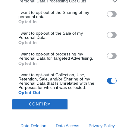
Personal Data Processing Opt Outs
Η Toyota φέρνει νέα γενιά
Σε κινεζική… πολιορκία η
I want to opt-out of the Sharing of my
μπαταριών για τα υβριδικά της
ευρωπαϊκή
personal data.
αυτοκινητοβιομηχανία
Opted In
I want to opt-out of the Sale of my
Personal Data.
Opted In
Νέο Audi A2 e-tron με στόχο την κορυφή της αποδοτικότητας
I want to opt-out of processing my
Personal Data for Targeted Advertising.
Opted In
Εθνική Νεανίδων: Απέναντι
Η Κέλσι Μίτσελ έγραψε ιστορία
στην Ισλανδία για την 5η θέση
στη νίκη της Ιντιάνα επί του
I want to opt-out of Collection, Use,
στο Ευρωμπάσκετ (live stream)
Σικάγο (vids)
Retention, Sale, and/or Sharing of my
Personal Data that Is Unrelated with the
Purposes for which it was collected.
Opted Out
Ελληνική Αναπτυξιακή Τράπεζα: Με «προίκα» 2 δισ. ευρώ ανοίγει
CONFIRM
δρόμο για δάνεια έως 5 δισ. σε μικρομεσαίες
Data Deletion
Data Access
Privacy Policy