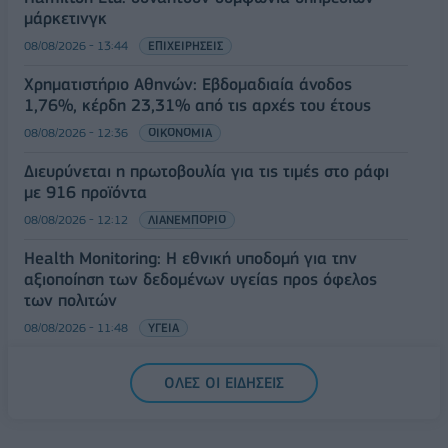
μάρκετινγκ
08/08/2026 - 13:44
ΕΠΙΧΕΙΡΗΣΕΙΣ
Χρηματιστήριο Αθηνών: Εβδομαδιαία άνοδος
1,76%, κέρδη 23,31% από τις αρχές του έτους
08/08/2026 - 12:36
ΟΙΚΟΝΟΜΙΑ
Διευρύνεται η πρωτοβουλία για τις τιμές στο ράφι
με 916 προϊόντα
08/08/2026 - 12:12
ΛΙΑΝΕΜΠΟΡΙΟ
Health Monitoring: Η εθνική υποδομή για την
αξιοποίηση των δεδομένων υγείας προς όφελος
των πολιτών
08/08/2026 - 11:48
ΥΓΕΙΑ
Ελληνική Αναπτυξιακή Τράπεζα: Με «προίκα» 2 δισ.
ΟΛΕΣ ΟΙ ΕΙΔΗΣΕΙΣ
ευρώ ανοίγει δρόμο για δάνεια έως 5 δισ. σε
μικρομεσαίες
08/08/2026 - 11:22
ΤΡΑΠΕΖΕΣ