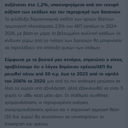
αυξάνεται στο 1,2%, υποστηριζόμενο από την ισχυρή
αύξηση των εσόδων και τον περιορισμό των δαπανών
.
Τα φιλόδοξα δημοσιονομικά σχέδια των αρχών βλέπουν
πρωτογενή πλεονάσματα 2,5% του ΑΕΠ ετησίως το 2024-
2026, με βάση εν μέρει τη βελτιωμένη συλλογή εσόδων. Οι
κίνδυνοι γύρω από τις πιέσεις των δαπανών θα μπορούσαν
να περιπλέξουν την επίτευξη αυτών των στόχων.
Σύμφωνα με το βασικό μας σενάριο, σημειώνει ο οίκος,
προβλέπουμε ότι ο λόγος δημόσιου χρέους/ΑΕΠ θα
μειωθεί πάνω από 50 π.μ. έως το 2025 από το υψηλό
του 206% το 2020
, μια από τις πιο απότομες μειώσεις σε
όλες τις χώρες υπό αξιολόγηση, αλλά εξακολουθεί να είναι 3
φορές το «ΒΒ» κατά μέσο όρο. Οι σταθερές συνθήκες
χρηματοδότησης, οι περιορισμένες ανάγκες
αναχρηματοδότησης χρέους και η σημαντική ταμειακή θέση
(35 δισ. ευρώ) θα συνεχίσουν να υποστηρίζουν τη
διαχείριση του χρέους.