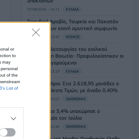
υποκλοπών
07/08/2026 - 14:11
ΕΛΛΑΔΑ
Σαουδική Αραβία, Τουρκία και Πακιστάν
υπογράφουν κοινή αμυντική συμφωνία
07/08/2026 - 13:47
ΚΟΣΜΟΣ
Αναστολή λειτουργίας του αιολικού
sonal or
πάρκου στη Βοιωτία- Προφυλακίστηκαν οι
ection to
ou may
τρεις κατηγορούμενοι
 personal
07/08/2026 - 13:23
ΕΛΛΑΔΑ
out of the
 downstream
Χρηματιστήριο: Στις 2.618,95 μονάδες ο
B’s List of
Γενικός Δείκτης Τιμών, με άνοδο 0,40%
07/08/2026 - 13:07
ΟΙΚΟΝΟΜΙΑ
ΕΛΣΤΑΤ: Στο 3,4% υποχώρησε ο
πληθωρισμός τον Ιούλιο
07/08/2026 - 12:46
ΟΙΚΟΝΟΜΙΑ
Εμπρησμός της Marfin: Προθεσμία έλαβε