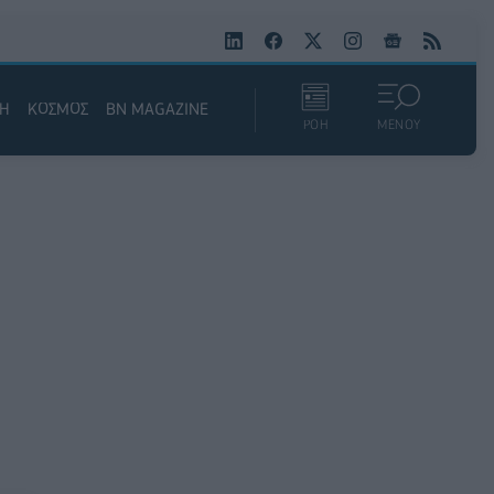
ΚΗ
ΚΟΣΜΟΣ
BN MAGAZINE
ΡΟΗ
ΜΕΝΟΥ