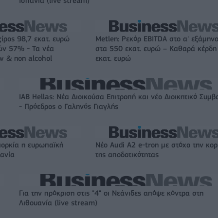
Ισπανία (live stream)
ζίρος 98,7 εκατ. ευρώ
Metlen: Ρεκόρ EBITDA στο α' εξάμηνο
ών 57% - Τα νέα
στα 550 εκατ. ευρώ – Καθαρά κέρδη
w & non alcohol
εκατ. ευρώ
IAB Hellas: Νέα Διοικούσα Επιτροπή και νέο Διοικητικό Συμβ
- Πρόεδρος ο Γαληνός Γιαγλής
ιορκία η ευρωπαϊκή
Νέο Audi A2 e-tron με στόχο την κο
χανία
της αποδοτικότητας
Για την πρόκριση στις "4" οι Νεάνιδες απόψε κόντρα στη
Λιθουανία (live stream)