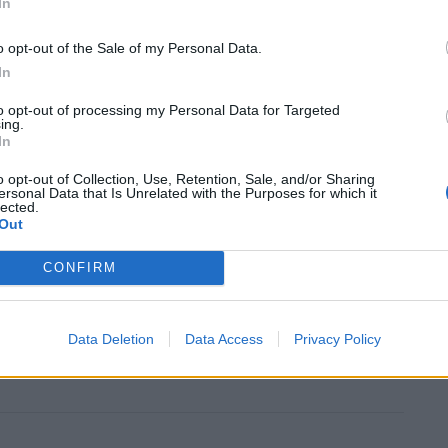
In
o opt-out of the Sale of my Personal Data.
In
to opt-out of processing my Personal Data for Targeted
ing.
In
o opt-out of Collection, Use, Retention, Sale, and/or Sharing
ersonal Data that Is Unrelated with the Purposes for which it
ομάτων όσων ανέργων έχουν υποχρέωση δήλωσης
lected.
Out
 Μαρτίου 2023 έως 23 Απριλίου 2023, θα
η οποία γίνεται αποκλειστικά ηλεκτρονικά, μέσω
CONFIRM
 → Ανεργία → Δήλωση παρουσίας επιδοτούμενων
Data Deletion
Data Access
Privacy Policy