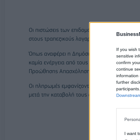
Οι πιστώσεις των επιδομάτων και του Δώρου
Business
στους τραπεζικούς λογαριασμούς των δικαιο
If you wish 
Όπως αναφέρει η Δημόσια Υπηρεσία Απασχόλησ
sensitive in
καμία ενέργεια από τους δικαιούχους και δεν
confirm you
continue se
Προώθησης Απασχόλησης (ΚΠΑ2).
information 
further disc
Οι πληρωμές εμφανίζονται στους τραπεζικού
participants
μετά την καταβολή τους από τη ΔΥΠΑ.
Downstream 
Persona
I want t