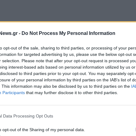
 Πάσχα θα γίνουν αυτόματα με απευθείας κατάθεση
News.gr -
Do Not Process My Personal Information
ύχων.
to opt-out of the sale, sharing to third parties, or processing of your per
ης (ΔΥΠΑ) σε ανακοίνωσή της, δεν απαιτείται
formation for targeted advertising by us, please use the below opt-out s
 υφίσταται κανένας λόγος προσέλευσης στα Κέντρα
r selection. Please note that after your opt-out request is processed y
eing interest-based ads based on personal information utilized by us or
disclosed to third parties prior to your opt-out. You may separately opt-
losure of your personal information by third parties on the IAB’s list of
ς λογαριασμούς εντός τριών εργάσιμων ημερών,
. This information may also be disclosed by us to third parties on the
IA
Participants
that may further disclose it to other third parties.
l Data Processing Opt Outs
o opt-out of the Sharing of my personal data.