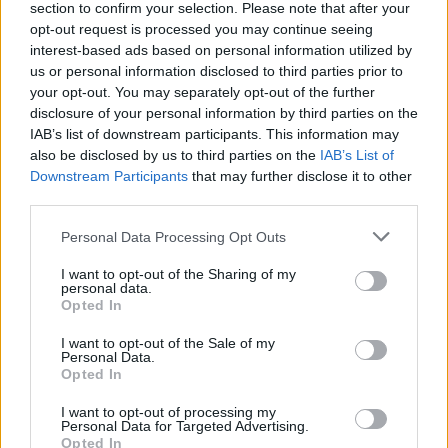
άνοιξε τις πύλες του σε όλους
section to confirm your selection. Please note that after your
opt-out request is processed you may continue seeing
interest-based ads based on personal information utilized by
us or personal information disclosed to third parties prior to
ESG Report 2025: Πώς η ΑΒ Βασιλόπουλος μετατρέπει τη
your opt-out. You may separately opt-out of the further
βιωσιμότητα σε καθημερινή πράξη
disclosure of your personal information by third parties on the
IAB’s list of downstream participants. This information may
also be disclosed by us to third parties on the
IAB’s List of
Downstream Participants
that may further disclose it to other
Stoiximan: «Πού ήσουν;» στις μεγάλες στιγμές του Ολυμπιακού
third parties.
Personal Data Processing Opt Outs
I want to opt-out of the Sharing of my
personal data.
ΠΕΡΙΣΣΌΤΕΡΑ ΣΕ ΑΥΤΉ ΤΗΝ ΚΑΤΗΓΟΡΊΑ
Opted In
I want to opt-out of the Sale of my
Personal Data.
Opted In
I want to opt-out of processing my
Personal Data for Targeted Advertising.
Opted In