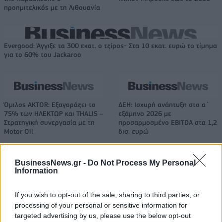
προημιτελικός με τη Λιθουανία
Evergood: Άγγιξε τα 300 εκατ. ο τζίρος- Στα 10 εκατ. ευρώ το τίμημα
για το 60% του Jackaroo
Όμιλος AKTOR: Εξαγοράζει το
ΔΕΗ: Ισχυρή ανάπτυξη στο α΄
75% των ΗΛΕΚΤΩΡ και THALIS –
εξάμηνο 2026 με
Στρατηγική συνεργασία με τη
προσαρμοσμένο EBITDA στα 1,2
Motor Oil
δισ. ευρώ
BusinessNews.gr -
Do Not Process My Personal
Η συμφωνία Arval-Athlon αναδιαμορφώνει την αγορά leasing
Information
If you wish to opt-out of the sale, sharing to third parties, or
processing of your personal or sensitive information for
VW: Η δύσκολη εξίσωση της
Alpha Bank: Για πρώτη φορά το
targeted advertising by us, please use the below opt-out
αναδιάρθρωσης
Αρχαίο Θέατρο Επιδαύρου