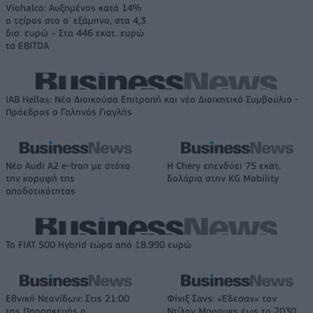
Viohalco: Αυξημένος κατά 14%
ο τζίρος στο α' εξάμηνο, στα 4,3
δισ. ευρώ – Στα 446 εκατ. ευρώ
τα EBITDA
IAB Hellas: Νέα Διοικούσα Επιτροπή και νέο Διοικητικό Συμβούλιο -
Πρόεδρος ο Γαληνός Γιαγλής
Νέο Audi A2 e-tron με στόχο
Η Chery επενδύει 75 εκατ.
την κορυφή της
δολάρια στην KG Mobility
αποδοτικότητας
Το FIAT 500 Hybrid τώρα από 18.990 ευρώ
Εθνική Νεανίδων: Στις 21:00
Φίνιξ Σανς: «Έδεσαν» τον
της Παρασκευής ο
Ντίλον Μπρουκς έως το 2030