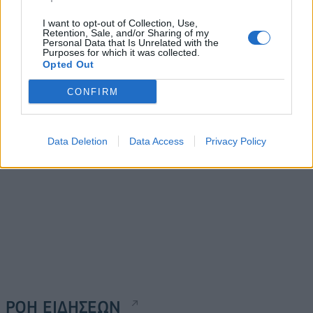
Λογαριασμοί ηλεκτρικού
Το ευρώ υποχωρεί 0,42%,
I want to opt-out of Collection, Use,
Retention, Sale, and/or Sharing of my
ρεύματος: Οι επιδοτήσεις
στα 1,0811 δολάρια
Personal Data that Is Unrelated with the
για τον Φεβρουάριο, 4
Purposes for which it was collected.
31/01/2023 - 10:48
Opted Out
σεντς η κιλοβατώρα για
νοικοκυριά
CONFIRM
31/01/2023 - 09:50
Data Deletion
Data Access
Privacy Policy
ΡΟΗ ΕΙΔΗΣΕΩΝ