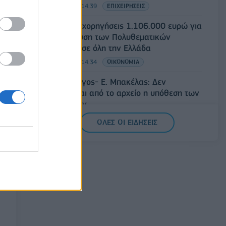
07/08/2026 - 14:39
ΕΠΙΧΕΙΡΗΣΕΙΣ
ΥΠΠΟ: Επιχορηγήσεις 1.106.000 ευρώ για
την ενίσχυση των Πολυθεματικών
Φεστιβάλ σε όλη την Ελλάδα
07/08/2026 - 14:34
ΟΙΚΟΝΟΜΙΑ
Άρειος Πάγος- Ε. Μπακέλας: Δεν
ανασύρεται από το αρχείο η υπόθεση των
υποκλοπών
07/08/2026 - 14:11
ΕΛΛΑΔΑ
ΟΛΕΣ ΟΙ ΕΙΔΗΣΕΙΣ
Σαουδική Αραβία, Τουρκία και Πακιστάν
υπογράφουν κοινή αμυντική συμφωνία
07/08/2026 - 13:47
ΚΟΣΜΟΣ