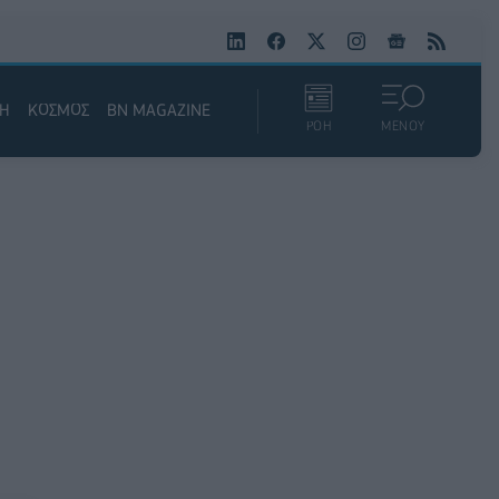
ΚΗ
ΚΟΣΜΟΣ
BN MAGAZINE
ΡΟΗ
ΜΕΝΟΥ