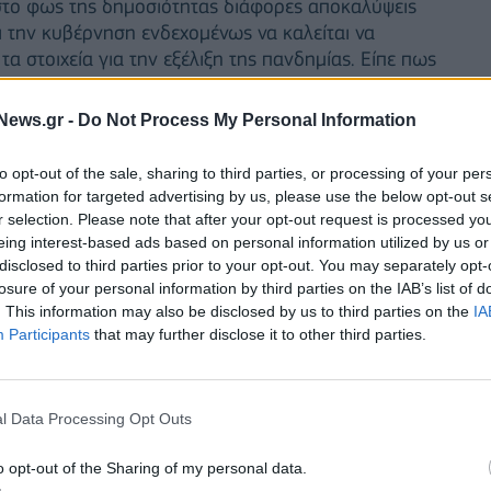
 στο φως της δημοσιότητας διάφορες αποκαλύψεις
ι την κυβέρνηση ενδεχομένως να καλείται να
τα στοιχεία για την εξέλιξη της πανδημίας. Είπε πως
λυψη για διπλή πλατφόρμα καταγραφής που κι εδώ
ιδιωτική πλατφόρμα όταν υπάρχει η δημόσια», αλλά
News.gr -
Do Not Process My Personal Information
70% των κρουσμάτων βλέπουμε να καταγράφεται
ηλαδή στη Βόρεια Ελλάδα. Ο κ. Τσίπρας είπε ότι
to opt-out of the sale, sharing to third parties, or processing of your per
 του είναι κρίσιμο, ήταν εν γνώσει των επιστημόνων
formation for targeted advertising by us, please use the below opt-out s
 και πριν φτάσουμε εδώ, δηλαδή στα τέλη
r selection. Please note that after your opt-out request is processed y
 κατάσταση να ξεφεύγει ιδίως στη Βόρεια Ελλάδα.
eing interest-based ads based on personal information utilized by us or
disclosed to third parties prior to your opt-out. You may separately opt-
 τα κρούσματα ανά περιφέρεια και ανά νομό τότε
losure of your personal information by third parties on the IAB’s list of
έχουν πλήρη εικόνα», τόνισε. Ο κ. Τσίπρας
. This information may also be disclosed by us to third parties on the
IA
ν επίσκεψή του στη Δράμα, όπου του έλεγαν ότι
Participants
that may further disclose it to other third parties.
ή ήταν πράσινη, γιατί δεν γίνονταν τεστ μαζικά,
ε εργασιακούς χώρους, ώστε να υπάρχει εικόνα των
 ήταν η εμπειρία του και από την επίσκεψή του
l Data Processing Opt Outs
ς των στοιχείων είναι πολύ κρίσιμο για τη διαχείριση
o opt-out of the Sharing of my personal data.
 αφορά τη διαφάνεια και την ποιότητα των