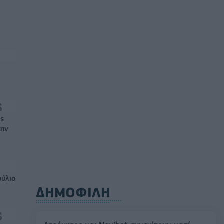
ός
την
ούλιο
ΔΗΜΟΦΙΛΗ