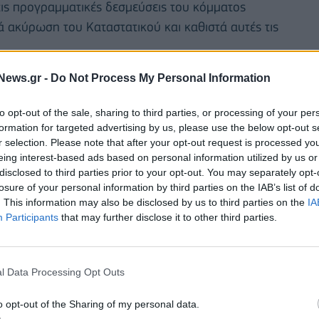
 τις προγραμματικές δεσμεύσεις του κόμματος
 ακύρωση του Καταστατικού και καθιστά αυτές τις
News.gr -
Do Not Process My Personal Information
to opt-out of the sale, sharing to third parties, or processing of your per
formation for targeted advertising by us, please use the below opt-out s
r selection. Please note that after your opt-out request is processed y
eing interest-based ads based on personal information utilized by us or
disclosed to third parties prior to your opt-out. You may separately opt-
losure of your personal information by third parties on the IAB’s list of
. This information may also be disclosed by us to third parties on the
IA
Participants
that may further disclose it to other third parties.
l Data Processing Opt Outs
αδικασιών στο κόμμα, η εφαρμογή των
o opt-out of the Sharing of my personal data.
η της λαϊκής εξουσιοδότησης και εντολής που μας