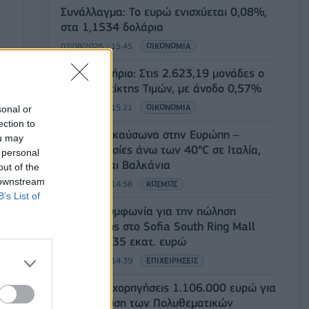
Συνάλλαγμα: Το ευρώ ενισχύεται 0,08%,
στα 1,1534 δολάρια
07/08/2026 - 15:45
ΟΙΚΟΝΟΜΙΑ
Χρηματιστήριο: Στις 2.623,19 μονάδες ο
Γενικός Δείκτης Τιμών, με άνοδο 0,57%
07/08/2026 - 15:21
ΟΙΚΟΝΟΜΙΑ
sonal or
ection to
Νέο κύμα καύσωνα στην Ευρώπη –
ou may
Θερμοκρασίες άνω των 40°C σε Ιταλία,
 personal
Ισπανία και Βαλκάνια
out of the
 downstream
07/08/2026 - 14:58
ΚΟΣΜΟΣ
B’s List of
Fourlis: Συμφωνία για την πώληση
συμμετοχής στο Sofia South Ring Mall
έναντι 49,35 εκατ. ευρώ
07/08/2026 - 14:39
ΕΠΙΧΕΙΡΗΣΕΙΣ
ΥΠΠΟ: Επιχορηγήσεις 1.106.000 ευρώ για
την ενίσχυση των Πολυθεματικών