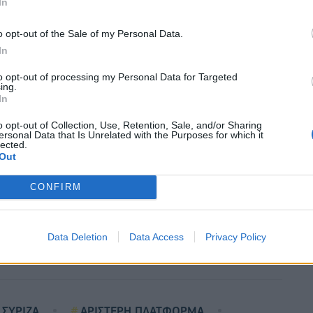
In
της 5ης Ιούλη αποτελούν απαραβίαστες αρχές για
ας υποχρέωση και θεμελιώδη βάση της ενότητάς
o opt-out of the Sale of my Personal Data.
In
υλλογικών διαδικασιών, όπως ενός έκτακτου
ο και μόνο ως απόπειρα να επικυρώσουν εκ των
to opt-out of processing my Personal Data for Targeted
ing.
 τα οποία μάλιστα παραβιάζουν τη λαϊκή εντολή.
In
κό δημοψήφισμα σημειώνουμε ότι θα είναι
o opt-out of Collection, Use, Retention, Sale, and/or Sharing
το μεγάλο «ΟΧΙ» στο λαϊκό δημοψήφισμα , το κόμμα
ersonal Data that Is Unrelated with the Purposes for which it
lected.
 ζητά τώρα από τα μέλη του να εγκρίνουν το ΝΑΙ
Out
του δεν υπάρχει άλλος δημοκρατικός και
CONFIRM
 στις αντιμνημονιακές ρίζες του
» αναφέρεται στην
Data Deletion
Data Access
Privacy Policy
ΣΥΡΙΖΑ
ΑΡΙΣΤΕΡΗ ΠΛΑΤΦΟΡΜΑ