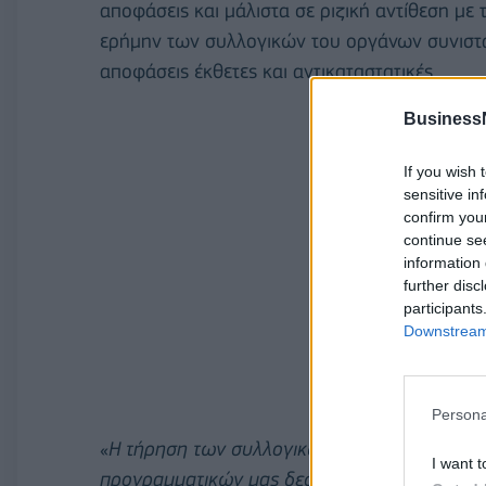
αποφάσεις και μάλιστα σε ριζική αντίθεση με
ερήμην των συλλογικών του οργάνων συνιστά
αποφάσεις έκθετες και αντικαταστατικές.
Business
If you wish 
sensitive in
confirm you
continue se
information 
further disc
participants
Downstream 
Persona
«
Η τήρηση των συλλογικών δημοκρατικών δι
I want t
προγραμματικών μας δεσμεύσεων και η τήρησ