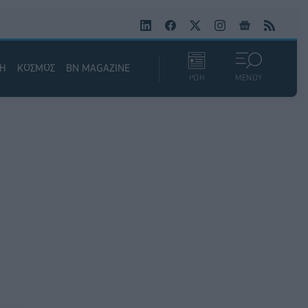
ΚΗ
ΚΟΣΜΟΣ
BN MAGAZINE
ΡΟΗ
ΜΕΝΟΥ