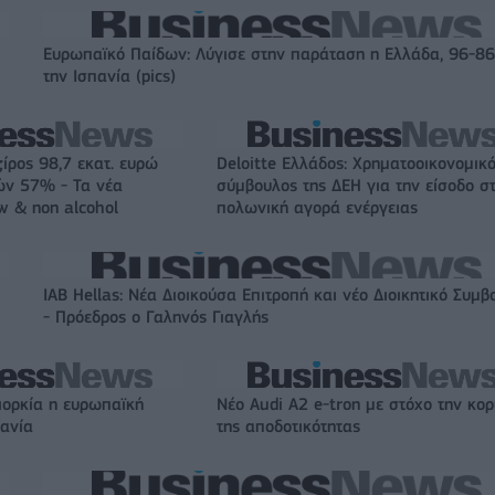
Ευρωπαϊκό Παίδων: Λύγισε στην παράταση η Ελλάδα, 96-8
την Ισπανία (pics)
ζίρος 98,7 εκατ. ευρώ
Deloitte Ελλάδος: Χρηματοοικονομικ
ών 57% - Τα νέα
σύμβουλος της ΔΕΗ για την είσοδο σ
w & non alcohol
πολωνική αγορά ενέργειας
IAB Hellas: Νέα Διοικούσα Επιτροπή και νέο Διοικητικό Συμβ
- Πρόεδρος ο Γαληνός Γιαγλής
ιορκία η ευρωπαϊκή
Νέο Audi A2 e-tron με στόχο την κο
χανία
της αποδοτικότητας