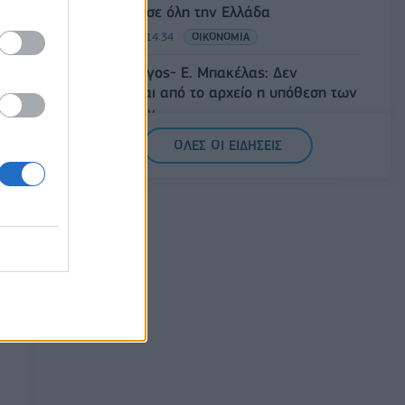
Φεστιβάλ σε όλη την Ελλάδα
07/08/2026 - 14:34
ΟΙΚΟΝΟΜΙΑ
Άρειος Πάγος- Ε. Μπακέλας: Δεν
ανασύρεται από το αρχείο η υπόθεση των
υποκλοπών
07/08/2026 - 14:11
ΕΛΛΑΔΑ
ΟΛΕΣ ΟΙ ΕΙΔΗΣΕΙΣ
Σαουδική Αραβία, Τουρκία και Πακιστάν
υπογράφουν κοινή αμυντική συμφωνία
07/08/2026 - 13:47
ΚΟΣΜΟΣ