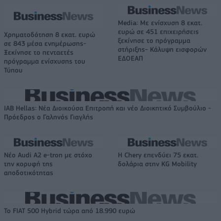
Media: Με ενίσχυση 8 εκατ.
ευρώ σε 451 επιχειρήσεις
Χρηματοδότηση 8 εκατ. ευρώ
ξεκίνησε το πρόγραμμα
σε 843 μέσα ενημέρωσης-
στήριξης- Κάλυψη εισφορών
Ξεκίνησε το πενταετές
ΕΔΟΕΑΠ
πρόγραμμα ενίσχυσης του
Τύπου
IAB Hellas: Νέα Διοικούσα Επιτροπή και νέο Διοικητικό Συμβούλιο -
Πρόεδρος ο Γαληνός Γιαγλής
Νέο Audi A2 e-tron με στόχο
Η Chery επενδύει 75 εκατ.
την κορυφή της
δολάρια στην KG Mobility
αποδοτικότητας
Το FIAT 500 Hybrid τώρα από 18.990 ευρώ