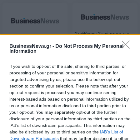
Σταθάκης: Συνάντηση για
την πορεία των
Αριστερή Πλατφόρμα: Να
BusinessNews.gr -
Do Not Process My Personal
προγραμμάτων ΕΣΠΑ
επιστρέψει ο ΣΥΡΙΖΑ στις
Information
αντιμνημονιακές του ρίζες
29/07/2015 - 03:00
29/07/2015 - 03:00
If you wish to opt-out of the sale, sharing to third parties, or
processing of your personal or sensitive information for
targeted advertising by us, please use the below opt-out
section to confirm your selection. Please note that after your
opt-out request is processed you may continue seeing
interest-based ads based on personal information utilized by
us or personal information disclosed to third parties prior to
your opt-out. You may separately opt-out of the further
disclosure of your personal information by third parties on the
IAB’s list of downstream participants. This information may
also be disclosed by us to third parties on the
IAB’s List of
Downstream Participants
that may further disclose it to other