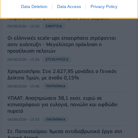
Data Deletion
Data Access
Privacy Policy
Eurobank: Εξελίξεις και προοπτικές στις αγορές
πετρελαίου και φυσικού αερίου στην Ευρώπη
06/08/2026 - 16:20
ΕΝΕΡΓΕΙΑ
Οι ελληνικές scale-ups επιχειρήσεις στρέφονται
στην ανάπτυξη - Μεγαλύτερη πρόκληση η
προσέλκυση πελατών
06/08/2026 - 15:56
ΕΠΙΧΕΙΡΗΣΕΙΣ
Χρηματιστήριο: Στις 2.627,95 μονάδες ο Γενικός
Δείκτης Τιμών, με άνοδο 0,15%
06/08/2026 - 15:46
ΟΙΚΟΝΟΜΙΑ
ΥΠΑΑΤ: Αποζημιώσεις 38,1 εκατ. ευρώ σε
κτηνοτρόφους για ευλογιά, πανώλη και αφθώδη
πυρετό
06/08/2026 - 15:33
ΟΙΚΟΝΟΜΙΑ
Στ. Παπασταύρου: Άμεσα αντιδιαβρωτικά έργα στη
Δυτική Αττική