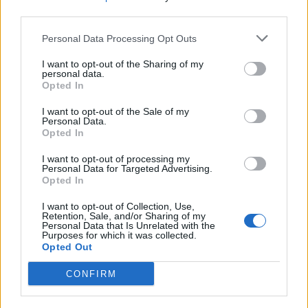
third parties.
ΡΟΗ ΕΙΔΗΣΕΩΝ
Personal Data Processing Opt Outs
I want to opt-out of the Sharing of my
personal data.
Χρηματιστήριο: Πτώση κατά 0,59%, στα 320,42
Opted In
εκατ. ευρώ ο τζίρος
I want to opt-out of the Sale of my
06/08/2026 - 18:10
ΟΙΚΟΝΟΜΙΑ
Personal Data.
Opted In
ΟΠΕΚΑ: Αύριο η δεύτερη πληρωμή των δικαιούχων
του Λογαριασμού Αγροτικής Εστίας
I want to opt-out of processing my
Personal Data for Targeted Advertising.
06/08/2026 - 17:40
ΟΙΚΟΝΟΜΙΑ
Opted In
Κυβερνητική Επιτροπή Βιομηχανίας- Κ. Μητσοτάκης:
I want to opt-out of Collection, Use,
Στρατηγική προτεραιότητα η ενίσχυση της
Retention, Sale, and/or Sharing of my
Personal Data that Is Unrelated with the
βιομηχανίας
Purposes for which it was collected.
06/08/2026 - 17:18
ΠΟΛΙΤΙΚΗ
Opted Out
Από τις 28 Αυγούστου η ψηφιακή ενεργοποίηση της
CONFIRM
Κάρτας Αγρότη μέσω της ΕΑΕ 2026
06/08/2026 - 16:51
ΟΙΚΟΝΟΜΙΑ