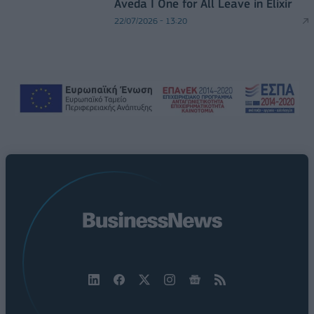
Aveda I One for All Leave in Elixir
22/07/2026 - 13:20