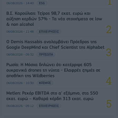
06/08/2026 - 14:40
ESG
Β.Σ. Καρούλιας: Τζίρος 98,7 εκατ. ευρώ και
αύξηση κερδών 57% - Τα νέα στοιχήματα σε low
& non alcohol
06/08/2026 - 11:48
ΕΠΙΧΕΙΡΗΣΕΙΣ
Ο Demis Hassabis αναλαμβάνει Πρόεδρος της
Google DeepMind και Chief Scientist της Alphabet
06/08/2026 - 09:32
ΠΡΟΣΩΠΑ
Ρωσία: Η Μόσχα δηλώνει ότι κατέρριψε 605
ουκρανικά drones τη νύχτα - Ελαφρές ζημιές σε
αποθήκη της Wildberries
06/08/2026 - 10:30
ΚΟΣΜΟΣ
Metlen: Ρεκόρ EBITDA στο α' εξάμηνο, στα 550
εκατ. ευρώ – Καθαρά κέρδη 313 εκατ. ευρώ
06/08/2026 - 09:12
ΕΠΙΧΕΙΡΗΣΕΙΣ