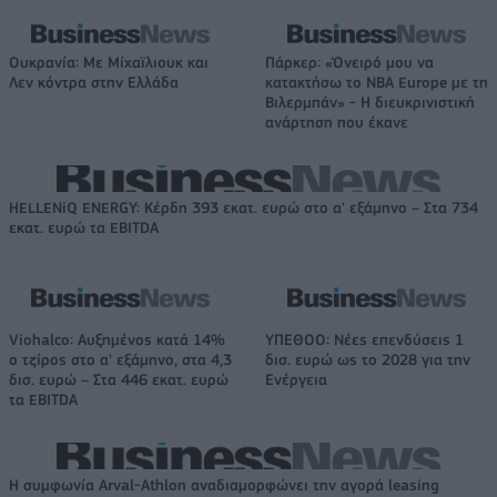
Ουκρανία: Με Μίχαϊλιουκ και
Πάρκερ: «Όνειρό μου να
Λεν κόντρα στην Ελλάδα
κατακτήσω το ΝΒΑ Europe με τη
Βιλερμπάν» - Η διευκρινιστική
ανάρτηση που έκανε
HELLENiQ ENERGY: Κέρδη 393 εκατ. ευρώ στο α' εξάμηνο – Στα 734
εκατ. ευρώ τα EBITDA
Viohalco: Αυξημένος κατά 14%
ΥΠΕΘΟΟ: Νέες επενδύσεις 1
ο τζίρος στο α' εξάμηνο, στα 4,3
δισ. ευρώ ως το 2028 για την
δισ. ευρώ – Στα 446 εκατ. ευρώ
Ενέργεια
τα EBITDA
Η συμφωνία Arval-Athlon αναδιαμορφώνει την αγορά leasing