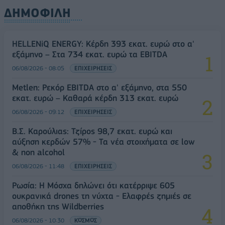
ΔΗΜΟΦΙΛΗ
HELLENiQ ENERGY: Κέρδη 393 εκατ. ευρώ στο α'
εξάμηνο – Στα 734 εκατ. ευρώ τα EBITDA
06/08/2026 - 08:05
ΕΠΙΧΕΙΡΗΣΕΙΣ
Metlen: Ρεκόρ EBITDA στο α' εξάμηνο, στα 550
εκατ. ευρώ – Καθαρά κέρδη 313 εκατ. ευρώ
06/08/2026 - 09:12
ΕΠΙΧΕΙΡΗΣΕΙΣ
Β.Σ. Καρούλιας: Τζίρος 98,7 εκατ. ευρώ και
αύξηση κερδών 57% - Τα νέα στοιχήματα σε low
& non alcohol
06/08/2026 - 11:48
ΕΠΙΧΕΙΡΗΣΕΙΣ
Ρωσία: Η Μόσχα δηλώνει ότι κατέρριψε 605
ουκρανικά drones τη νύχτα - Ελαφρές ζημιές σε
αποθήκη της Wildberries
06/08/2026 - 10:30
ΚΟΣΜΟΣ