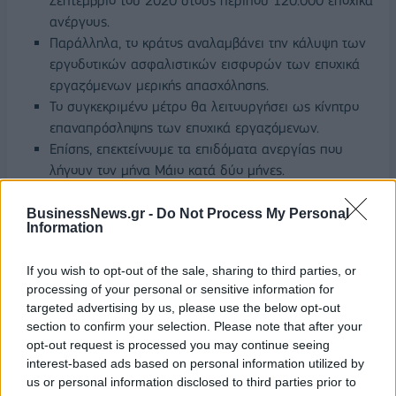
Σεπτέμβριο του 2020 στους περίπου 120.000 εποχικά
ανέργους.
Παράλληλα, το κράτος αναλαμβάνει την κάλυψη των
εργοδοτικών ασφαλιστικών εισφορών των εποχικά
εργαζόμενων μερικής απασχόλησης.
Το συγκεκριμένο μέτρο θα λειτουργήσει ως κίνητρο
επαναπρόσληψης των εποχικά εργαζόμενων.
Επίσης, επεκτείνουμε τα επιδόματα ανεργίας που
λήγουν τον μήνα Μάιο κατά δύο μήνες.
Τέλος, μειώνουμε τα ελάχιστα απαιτούμενα
ημερομίσθια από 100 σε 50 για την λήψη του εποχικού
BusinessNews.gr -
Do Not Process My Personal
Information
επιδόματος το ερχόμενο φθινόπωρο.
If you wish to opt-out of the sale, sharing to third parties, or
processing of your personal or sensitive information for
targeted advertising by us, please use the below opt-out
section to confirm your selection. Please note that after your
opt-out request is processed you may continue seeing
interest-based ads based on personal information utilized by
us or personal information disclosed to third parties prior to