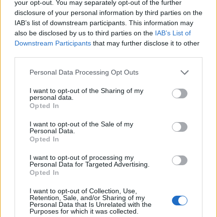
your opt-out. You may separately opt-out of the further
disclosure of your personal information by third parties on the
IAB’s list of downstream participants. This information may
also be disclosed by us to third parties on the
IAB’s List of
Downstream Participants
that may further disclose it to other
third parties.
Personal Data Processing Opt Outs
I want to opt-out of the Sharing of my
personal data.
Opted In
Ουκρανία: Με Μίχαϊλιουκ και Λεν κόντρα στην Ελλάδα
I want to opt-out of the Sale of my
Personal Data.
Opted In
Άρης: Ανακοίνωσε την
I want to opt-out of processing my
Personal Data for Targeted Advertising.
απόκτηση του Άνταμ Μοκόκα -
Β.Σ. Καρούλιας: Τζίρος 98,7
Opted In
Δωρεά της ΚΑΕ στους
εκατ. ευρώ και αύξηση κερδών
πυρόπληκτους
57% - Τα νέα στοιχήματα σε
I want to opt-out of Collection, Use,
low & non alcohol
Retention, Sale, and/or Sharing of my
Personal Data that Is Unrelated with the
Purposes for which it was collected.