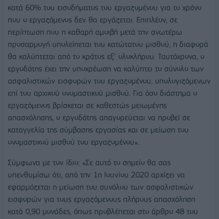
κατά 60% του εισοδήματος του εργαζομένου για το χρόνο
που ο εργαζόμενος δεν θα εργάζεται. Επιπλέον, σε
περίπτωση που η καθαρή αμοιβή μετά την ανωτέρω
προσαρμογή υπολείπεται του κατώτατου μισθού, η διαφορά
θα καλύπτεται από το κράτος εξ’ ολοκλήρου. Ταυτόχρονα, ο
εργοδότης έχει την υποχρέωση να καλύπτει το σύνολο των
ασφαλιστικών εισφορών του εργαζομένου, υπολογιζόμενων
επί του αρχικού ονομαστικού μισθού. Για όσο διάστημα ο
εργαζόμενος βρίσκεται σε καθεστώς μειωμένης
απασχόλησης, ο εργοδότης απαγορεύεται να προβεί σε
καταγγελία της σύμβασης εργασίας και σε μείωση του
ονομαστικού μισθού του εργαζομένου».
Σύμφωνα με τον ίδιο: «Σε αυτό το σημείο θα σας
υπενθυμίσω ότι, από την 1η Ιουνίου 2020 αρχίζει να
εφαρμόζεται η μείωση του συνόλου των ασφαλιστικών
εισφορών για τους εργαζόμενους πλήρους απασχόληση
κατά 0,90 μονάδες, όπως προβλέπεται στο άρθρο 48 του