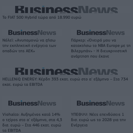
Το FIAT 500 Hybrid τώρα από 18.990 ευρώ
Νόλεϊ: «Ανυπομονώ να ζήσω
Πάρκερ: «Όνειρό μου να
την εκπληκτική ενέργεια των
κατακτήσω το ΝΒΑ Europe με τη
οπαδών της ΑΕΚ»
Βιλερμπάν» - Η διευκρινιστική
ανάρτηση που έκανε
HELLENiQ ENERGY: Κέρδη 393 εκατ. ευρώ στο α' εξάμηνο – Στα 734
εκατ. ευρώ τα EBITDA
Viohalco: Αυξημένος κατά 14%
ΥΠΕΘΟΟ: Νέες επενδύσεις 1
ο τζίρος στο α' εξάμηνο, στα 4,3
δισ. ευρώ ως το 2028 για την
δισ. ευρώ – Στα 446 εκατ. ευρώ
Ενέργεια
τα EBITDA