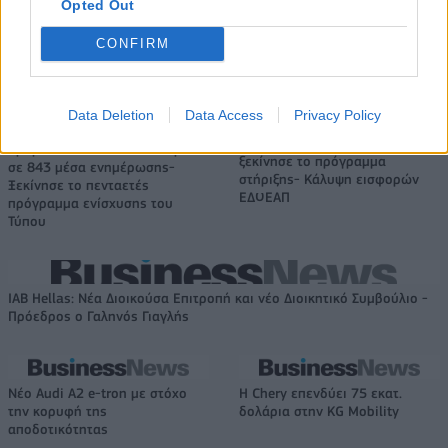
Opted Out
Metlen: Ρεκόρ EBITDA στο α' εξάμηνο, στα 550 εκατ. ευρώ – Καθαρά
CONFIRM
κέρδη 313 εκατ. ευρώ
Data Deletion
Data Access
Privacy Policy
Media: Με ενίσχυση 8 εκατ.
ευρώ σε 451 επιχειρήσεις
Χρηματοδότηση 8 εκατ. ευρώ
ξεκίνησε το πρόγραμμα
σε 843 μέσα ενημέρωσης-
στήριξης- Κάλυψη εισφορών
Ξεκίνησε το πενταετές
ΕΔΟΕΑΠ
πρόγραμμα ενίσχυσης του
Τύπου
IAB Hellas: Νέα Διοικούσα Επιτροπή και νέο Διοικητικό Συμβούλιο -
Πρόεδρος ο Γαληνός Γιαγλής
Νέο Audi A2 e-tron με στόχο
Η Chery επενδύει 75 εκατ.
την κορυφή της
δολάρια στην KG Mobility
αποδοτικότητας