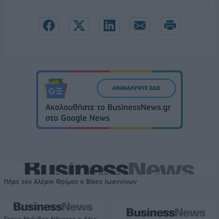
Πήρε τον Αλέρικ Φρίμαν ο Βίκος Ιωαννίνων
Στους Ντένβερ Νάγκετς ο Λόνι