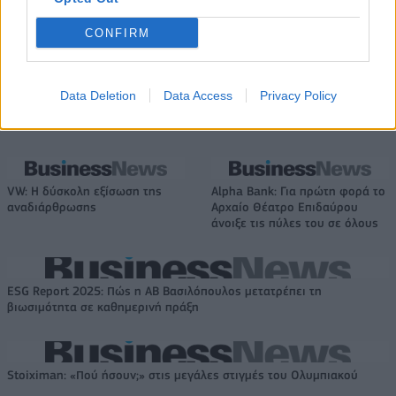
Όμιλος AKTOR: Εξαγοράζει το
ΔΕΗ: Ισχυρή ανάπτυξη στο α΄
75% των ΗΛΕΚΤΩΡ και THALIS –
εξάμηνο 2026 με
CONFIRM
Στρατηγική συνεργασία με τη
προσαρμοσμένο EBITDA στα 1,2
Motor Oil
δισ. ευρώ
Data Deletion
Data Access
Privacy Policy
Η συμφωνία Arval-Athlon αναδιαμορφώνει την αγορά leasing
VW: Η δύσκολη εξίσωση της
Alpha Bank: Για πρώτη φορά το
αναδιάρθρωσης
Αρχαίο Θέατρο Επιδαύρου
άνοιξε τις πύλες του σε όλους
ESG Report 2025: Πώς η ΑΒ Βασιλόπουλος μετατρέπει τη
βιωσιμότητα σε καθημερινή πράξη
Stoiximan: «Πού ήσουν;» στις μεγάλες στιγμές του Ολυμπιακού