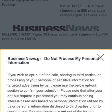
Γουόκερ
Metlen: Ρεκόρ EBITDA στο α'
εξάμηνο, στα 550 εκατ. ευρώ –
Καθαρά κέρδη 313 εκατ. ευρώ
HELLENiQ ENERGY: Κέρδη 393 εκατ. ευρώ στο α' εξάμηνο – Στα 734
εκατ. ευρώ τα EBITDA
TV: Η σκακιέρα της νέας σεζόν
BusinessNews.gr -
Do Not Process My Personal
Information
Viohalco: Αυξημένος κατά 14%
ο τζίρος στο α' εξάμηνο, στα 4,3
δισ. ευρώ – Στα 446 εκατ. ευρώ
If you wish to opt-out of the sale, sharing to third parties, or
τα EBITDA
processing of your personal or sensitive information for
targeted advertising by us, please use the below opt-out
section to confirm your selection. Please note that after your
opt-out request is processed you may continue seeing
IAB Hellas: Νέα Διοικούσα Επιτροπή και νέο Διοικητικό Συμβούλιο -
interest-based ads based on personal information utilized by
Πρόεδρος ο Γαληνός Γιαγλής
us or personal information disclosed to third parties prior to
your opt-out. You may separately opt-out of the further