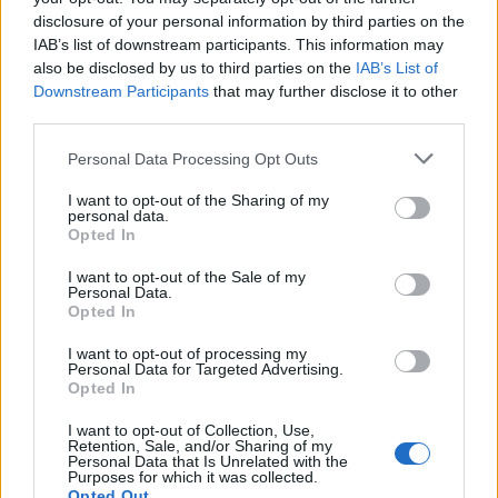
disclosure of your personal information by third parties on the
Νέο Audi A2 e-tron με στόχο
Η Chery επενδύει 75 εκατ.
IAB’s list of downstream participants. This information may
την κορυφή της
δολάρια στην KG Mobility
also be disclosed by us to third parties on the
IAB’s List of
αποδοτικότητας
Downstream Participants
that may further disclose it to other
third parties.
Personal Data Processing Opt Outs
Το FIAT 500 Hybrid τώρα από 18.990 ευρώ
I want to opt-out of the Sharing of my
personal data.
Opted In
Εθνική Νεανίδων: Στις 21:00
Φίνιξ Σανς: «Έδεσαν» τον
της Παρασκευής ο
Ντίλον Μπρουκς έως το 2030
I want to opt-out of the Sale of my
προημιτελικός με τη Λιθουανία
Personal Data.
Opted In
I want to opt-out of processing my
Personal Data for Targeted Advertising.
Evergood: Άγγιξε τα 300 εκατ. ο τζίρος- Στα 10 εκατ. ευρώ το τίμημα
Opted In
για το 60% του Jackaroo
I want to opt-out of Collection, Use,
Retention, Sale, and/or Sharing of my
Personal Data that Is Unrelated with the
Purposes for which it was collected.
Opted Out