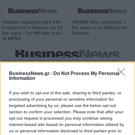
Viohalco: Αυξημένος κατά 14%
ΥΠΕΘΟΟ: Νέες επενδύσεις 1
ο τζίρος στο α' εξάμηνο, στα 4,3
δισ. ευρώ ως το 2028 για την
δισ. ευρώ – Στα 446 εκατ. ευρώ
Ενέργεια
τα EBITDA
Η συμφωνία Arval-Athlon αναδιαμορφώνει την αγορά leasing
BusinessNews.gr -
Do Not Process My Personal
Information
VW: Η δύσκολη εξίσωση της
18η συνεχόμενη χρονιά για τον
αναδιάρθρωσης
ΟΤΕ στη διεθνή σειρά δεικτών
If you wish to opt-out of the sale, sharing to third parties, or
FTSE4Good
processing of your personal or sensitive information for
targeted advertising by us, please use the below opt-out
section to confirm your selection. Please note that after your
opt-out request is processed you may continue seeing
Alpha Bank: Για πρώτη φορά το Αρχαίο Θέατρο Επιδαύρου άνοιξε τις
πύλες του σε όλους
interest-based ads based on personal information utilized by
us or personal information disclosed to third parties prior to