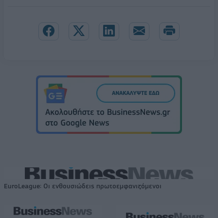
EuroLeague: Οι ενθουσιώδεις πρωτοεμφανιζόμενοι