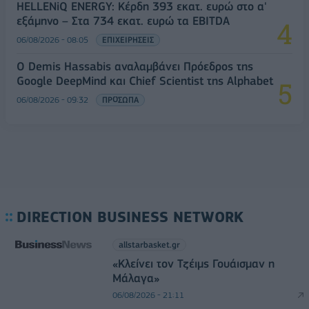
HELLENiQ ENERGY: Κέρδη 393 εκατ. ευρώ στο α'
εξάμηνο – Στα 734 εκατ. ευρώ τα EBITDA
06/08/2026 - 08:05
ΕΠΙΧΕΙΡΗΣΕΙΣ
Ο Demis Hassabis αναλαμβάνει Πρόεδρος της
Google DeepMind και Chief Scientist της Alphabet
06/08/2026 - 09:32
ΠΡΟΣΩΠΑ
DIRECTION BUSINESS NETWORK
allstarbasket.gr
«Κλείνει τον Τζέιμς Γουάισμαν η
Μάλαγα»
06/08/2026 - 21:11