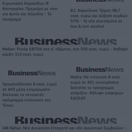
Ευρωπαϊκό Κορασίδων Β'
Κατηγορίας: Πρεμιέρα με νίκη
Β.Σ. Καρούλιας: Τζίρος 98,7
για Δανία και Ισλανδία - Το
εκατ. ευρώ και αύξηση κερδών
πανόραμα
57% - Τα νέα στοιχήματα σε
low & non alcohol
Metlen: Ρεκόρ EBITDA στο α' εξάμηνο, στα 550 εκατ. ευρώ – Καθαρά
κέρδη 313 εκατ. ευρώ
Media: Με ενίσχυση 8 εκατ.
ευρώ σε 451 επιχειρήσεις
Χρηματοδότηση 8 εκατ. ευρώ
ξεκίνησε το πρόγραμμα
σε 843 μέσα ενημέρωσης-
στήριξης- Κάλυψη εισφορών
Ξεκίνησε το πενταετές
ΕΔΟΕΑΠ
πρόγραμμα ενίσχυσης του
Τύπου
IAB Hellas: Νέα Διοικούσα Επιτροπή και νέο Διοικητικό Συμβούλιο -