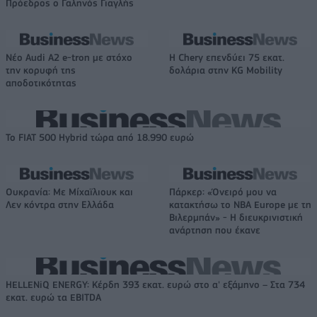
Πρόεδρος ο Γαληνός Γιαγλής
Νέο Audi A2 e-tron με στόχο
Η Chery επενδύει 75 εκατ.
την κορυφή της
δολάρια στην KG Mobility
αποδοτικότητας
Το FIAT 500 Hybrid τώρα από 18.990 ευρώ
Ουκρανία: Με Μίχαϊλιουκ και
Πάρκερ: «Όνειρό μου να
Λεν κόντρα στην Ελλάδα
κατακτήσω το ΝΒΑ Europe με τη
Βιλερμπάν» - Η διευκρινιστική
ανάρτηση που έκανε
HELLENiQ ENERGY: Κέρδη 393 εκατ. ευρώ στο α' εξάμηνο – Στα 734
εκατ. ευρώ τα EBITDA