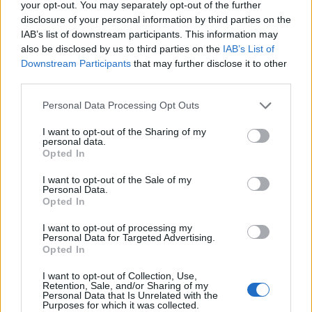
your opt-out. You may separately opt-out of the further
disclosure of your personal information by third parties on the
ESG Report 2025: Πώς η ΑΒ Βασιλόπουλος μετατρέπει τη
IAB’s list of downstream participants. This information may
βιωσιμότητα σε καθημερινή πράξη
also be disclosed by us to third parties on the
IAB’s List of
Downstream Participants
that may further disclose it to other
third parties.
Personal Data Processing Opt Outs
ΠΕΡΙΣΣΌΤΕΡΑ ΣΕ ΑΥΤΉ ΤΗΝ ΚΑΤΗΓΟΡΊΑ
I want to opt-out of the Sharing of my
personal data.
Opted In
I want to opt-out of the Sale of my
Personal Data.
Opted In
Πηγές ΥΠΟΙΚ: Στο 4,1% το
Κτηματολόγιο: Τι ισχύει για
I want to opt-out of processing my
Personal Data for Targeted Advertising.
πρωτογενές πλεόνασμα
τις περιουσίες από
Opted In
του 2019
κληρονομιά
05/06/2019 - 03:00
06/06/2019 - 03:00
I want to opt-out of Collection, Use,
Retention, Sale, and/or Sharing of my
Personal Data that Is Unrelated with the
Purposes for which it was collected.