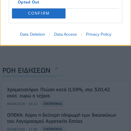
Opted Out
CONFIRM
Data Deletion
Data Access
Privacy Policy
ΡΟΗ ΕΙΔΗΣΕΩΝ
Χρηματιστήριο: Πτώση κατά 0,59%, στα 320,42
εκατ. ευρώ ο τζίρος
06/08/2026 - 18:10
ΟΙΚΟΝΟΜΙΑ
ΟΠΕΚΑ: Αύριο η δεύτερη πληρωμή των δικαιούχων
του Λογαριασμού Αγροτικής Εστίας
06/08/2026 - 17:40
ΟΙΚΟΝΟΜΙΑ