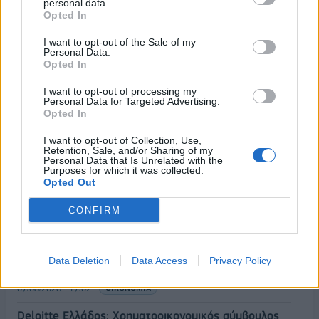
personal data.
Opted In
I want to opt-out of the Sale of my
Personal Data.
Opted In
I want to opt-out of processing my
Personal Data for Targeted Advertising.
Opted In
I want to opt-out of Collection, Use,
Retention, Sale, and/or Sharing of my
Personal Data that Is Unrelated with the
Purposes for which it was collected.
Opted Out
ΡΟΗ ΕΙΔΗΣΕΩΝ
CONFIRM
ΥΠΑΑΤ: Επιπλέον 12,5 εκατ. ευρώ στις Περιφέρειες
Data Deletion
Data Access
Privacy Policy
για την ενίσχυση της βιοασφάλειας
07/08/2026 - 17:02
ΟΙΚΟΝΟΜΙΑ
Deloitte Ελλάδος: Χρηματοοικονομικός σύμβουλος