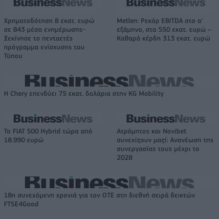
Χρηματοδότηση 8 εκατ. ευρώ
Metlen: Ρεκόρ EBITDA στο α'
σε 843 μέσα ενημέρωσης-
εξάμηνο, στα 550 εκατ. ευρώ –
Ξεκίνησε το πενταετές
Καθαρά κέρδη 313 εκατ. ευρώ
πρόγραμμα ενίσχυσης του
Τύπου
Η Chery επενδύει 75 εκατ. δολάρια στην KG Mobility
Το FIAT 500 Hybrid τώρα από
Ατρόμητος και Novibet
18.990 ευρώ
συνεχίζουν μαζί: Ανανέωση της
συνεργασίας τους μέχρι το
2028
18η συνεχόμενη χρονιά για τον ΟΤΕ στη διεθνή σειρά δεικτών
FTSE4Good