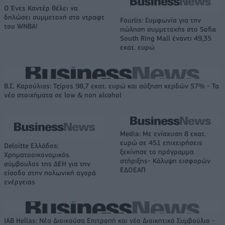
Ο Ένες Καντέρ θέλει να
δηλώσει συμμετοχή στο ντραφτ
Fourlis: Συμφωνία για την
του WNBA!
πώληση συμμετοχής στο Sofia
South Ring Mall έναντι 49,35
εκατ. ευρώ
Β.Σ. Καρούλιας: Τζίρος 98,7 εκατ. ευρώ και αύξηση κερδών 57% - Τα
νέα στοιχήματα σε low & non alcohol
Media: Με ενίσχυση 8 εκατ.
ευρώ σε 451 επιχειρήσεις
Deloitte Ελλάδος:
ξεκίνησε το πρόγραμμα
Χρηματοοικονομικός
στήριξης- Κάλυψη εισφορών
σύμβουλος της ΔΕΗ για την
ΕΔΟΕΑΠ
είσοδο στην πολωνική αγορά
ενέργειας
IAB Hellas: Νέα Διοικούσα Επιτροπή και νέο Διοικητικό Συμβούλιο -