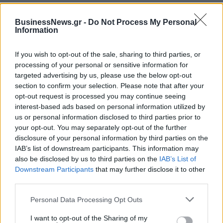
BusinessNews.gr -
Do Not Process My Personal
Alpha Bank: Για πρώτη φορά το Αρχαίο Θέατρο Επιδαύρου άνοιξε τις
Information
πύλες του σε όλους
If you wish to opt-out of the sale, sharing to third parties, or
processing of your personal or sensitive information for
targeted advertising by us, please use the below opt-out
section to confirm your selection. Please note that after your
ΠΕΡΙΣΣΌΤΕΡΑ ΣΕ ΑΥΤΉ ΤΗΝ ΚΑΤΗΓΟΡΊΑ
opt-out request is processed you may continue seeing
interest-based ads based on personal information utilized by
us or personal information disclosed to third parties prior to
your opt-out. You may separately opt-out of the further
disclosure of your personal information by third parties on the
IAB’s list of downstream participants. This information may
also be disclosed by us to third parties on the
IAB’s List of
Ferry από το Λαύριο στη
Downstream Participants
that may further disclose it to other
Σμύρνη το καλοκαίρι-Πότε
Εισβολή Ρουβίκωνα σε
third parties.
ξεκινά
παράρτημα του
υπουργείου
13/03/2019 - 02:00
Personal Data Processing Opt Outs
Περιβάλλοντος
I want to opt-out of the Sharing of my
13/03/2019 - 02:00