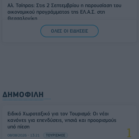
Αλ. Τσίπρας: Στις 2 Σεπτεμβρίου η παρουσίαση του
οικονομικού προγράμματος της ΕΛ.Α.Σ. στη
Θεσσαλονίκη
09/08/2026 - 10:03
ΠΟΛΙΤΙΚΗ
ΟΛΕΣ ΟΙ ΕΙΔΗΣΕΙΣ
Κορυφώνεται η έξοδος του Αυγούστου – Πάνω από
56.000 επιβάτες αναχωρούν σήμερα από τα
λιμάνια της Αττικής
08/08/2026 - 14:30
ΕΛΛΑΔΑ
ΔΗΜΟΦΙΛΗ
Ειδικό Χωροταξικό για τον Τουρισμό: Οι νέοι
κανόνες για επενδύσεις, νησιά και προορισμούς
υπό πίεση
08/08/2026 - 13:21
ΤΟΥΡΙΣΜΟΣ