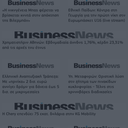
«Η οικογένεια Μπας φέρεται να
Εθνική Παίδων: Κόντρα στη
βρίσκεται κοντά στην απόκτηση
Γεωργία για την πρώτη νίκη στο
της Βιλερμπάν»
Ευρωμπάσκετ U16 (live stream)
Χρηματιστήριο Αθηνών: Εβδομαδιαία άνοδος 1,76%, κέρδη 23,31%
από τις αρχές του έτους
Ελληνική Αναπτυξιακή Τράπεζα:
Υπ. Μεταφορών: Οριστική λύση
Με «προίκα» 2 δισ. ευρώ
στο ζήτημα των πινακίδων
ανοίγει δρόμο για δάνεια έως 5
κυκλοφορίας - Τέλος στις
δισ. σε μικρομεσαίες
χρονοβόρες διαδικασίες
Η Chery επενδύει 75 εκατ. δολάρια στην KG Mobility