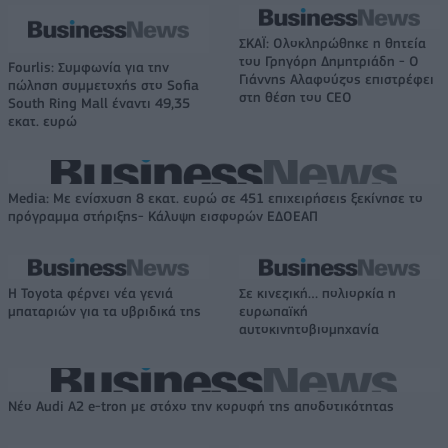
ΣΚΑΪ: Ολοκληρώθηκε η θητεία
του Γρηγόρη Δημητριάδη - Ο
Fourlis: Συμφωνία για την
Γιάννης Αλαφούζος επιστρέφει
πώληση συμμετοχής στο Sofia
στη θέση του CEO
South Ring Mall έναντι 49,35
εκατ. ευρώ
Media: Με ενίσχυση 8 εκατ. ευρώ σε 451 επιχειρήσεις ξεκίνησε το
πρόγραμμα στήριξης- Κάλυψη εισφορών ΕΔΟΕΑΠ
Η Toyota φέρνει νέα γενιά
Σε κινεζική… πολιορκία η
μπαταριών για τα υβριδικά της
ευρωπαϊκή
αυτοκινητοβιομηχανία
Νέο Audi A2 e-tron με στόχο την κορυφή της αποδοτικότητας