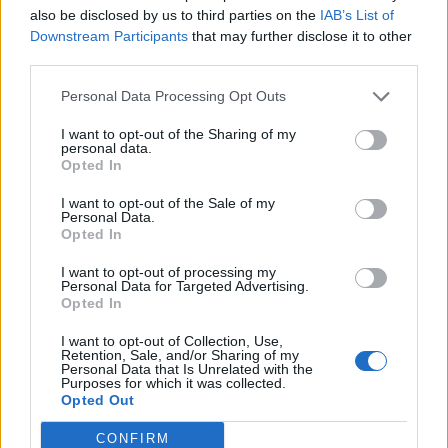
also be disclosed by us to third parties on the
IAB’s List of
Downstream Participants
that may further disclose it to other
third parties.
Κύπρος: Βίασαν πεντάμηνο
βρέφος
Ηράκλειο: Συλλήψεις για
Personal Data Processing Opt Outs
την επίθεση σε νατοϊκό
20/02/2019 - 02:00
υπάλληλο
I want to opt-out of the Sharing of my
personal data.
20/02/2019 - 02:00
Opted In
I want to opt-out of the Sale of my
Personal Data.
Opted In
I want to opt-out of processing my
Personal Data for Targeted Advertising.
Opted In
I want to opt-out of Collection, Use,
Retention, Sale, and/or Sharing of my
Personal Data that Is Unrelated with the
Purposes for which it was collected.
Opted Out
CONFIRM