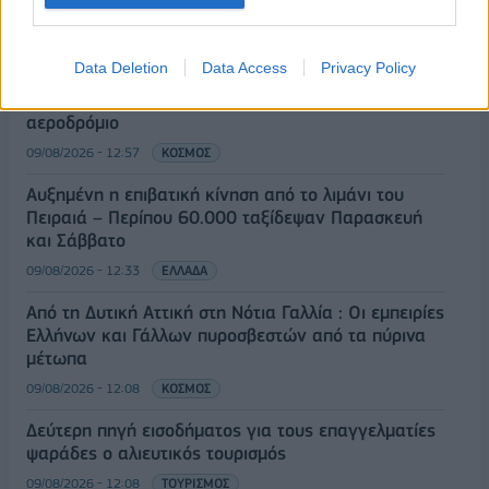
ΡΟΗ ΕΙΔΗΣΕΩΝ
Data Deletion
Data Access
Privacy Policy
Γερμανία: Το Βερολίνο θα επεκτείνει την έρευνα για
την ασφάλεια από τα drones μετά το περιστατικό σε
αεροδρόμιο
09/08/2026 - 12:57
ΚΟΣΜΟΣ
Αυξημένη η επιβατική κίνηση από το λιμάνι του
Πειραιά – Περίπου 60.000 ταξίδεψαν Παρασκευή
και Σάββατο
09/08/2026 - 12:33
ΕΛΛΑΔΑ
Από τη Δυτική Αττική στη Νότια Γαλλία : Οι εμπειρίες
Ελλήνων και Γάλλων πυροσβεστών από τα πύρινα
μέτωπα
09/08/2026 - 12:08
ΚΟΣΜΟΣ
Δεύτερη πηγή εισοδήματος για τους επαγγελματίες
ψαράδες ο αλιευτικός τουρισμός
09/08/2026 - 12:08
ΤΟΥΡΙΣΜΟΣ