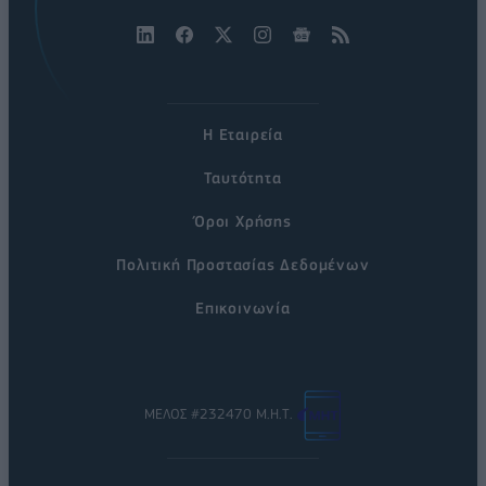
Η Εταιρεία
Ταυτότητα
Όροι Χρήσης
Πολιτική Προστασίας Δεδομένων
Επικοινωνία
ΜΕΛΟΣ #232470 Μ.Η.Τ.