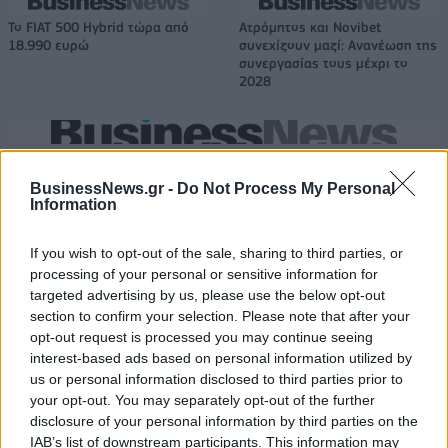
Το FIAT 500 Hybrid τώρα από
Ατρόμητος και Novibet
18.990 ευρώ
συνεχίζουν μαζί: Ανανέωση της
συνεργασίας τους μέχρι το
2028
18η συνεχόμενη χρονιά για τον ΟΤΕ στη διεθνή σειρά δεικτών
FTSE4Good
BusinessNews.gr -
Do Not Process My Personal
Information
If you wish to opt-out of the sale, sharing to third parties, or
Alpha Bank: Για πρώτη φορά το Αρχαίο Θέατρο Επιδαύρου άνοιξε τις
πύλες του σε όλους
processing of your personal or sensitive information for
targeted advertising by us, please use the below opt-out
section to confirm your selection. Please note that after your
opt-out request is processed you may continue seeing
interest-based ads based on personal information utilized by
us or personal information disclosed to third parties prior to
ΠΕΡΙΣΣΌΤΕΡΑ ΣΕ ΑΥΤΉ ΤΗΝ ΚΑΤΗΓΟΡΊΑ
your opt-out. You may separately opt-out of the further
disclosure of your personal information by third parties on the
IAB’s list of downstream participants. This information may