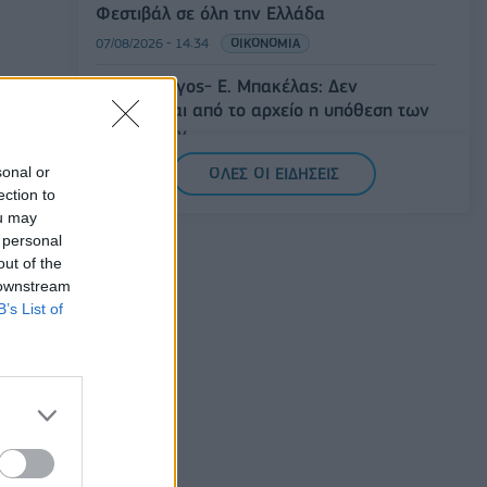
Φεστιβάλ σε όλη την Ελλάδα
07/08/2026 - 14:34
ΟΙΚΟΝΟΜΙΑ
Άρειος Πάγος- Ε. Μπακέλας: Δεν
ανασύρεται από το αρχείο η υπόθεση των
υποκλοπών
07/08/2026 - 14:11
ΕΛΛΑΔΑ
sonal or
ΟΛΕΣ ΟΙ ΕΙΔΗΣΕΙΣ
ection to
Σαουδική Αραβία, Τουρκία και Πακιστάν
ou may
υπογράφουν κοινή αμυντική συμφωνία
 personal
07/08/2026 - 13:47
ΚΟΣΜΟΣ
out of the
 downstream
B’s List of
ός
την
ούλιο