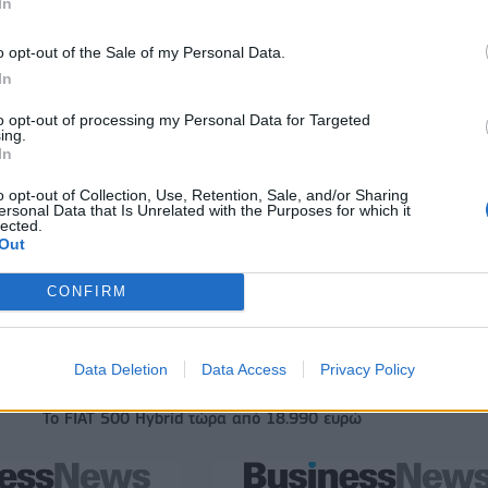
In
o opt-out of the Sale of my Personal Data.
ιορκία η ευρωπαϊκή
Νέο Audi A2 e-tron με στόχο την κο
In
χανία
της αποδοτικότητας
to opt-out of processing my Personal Data for Targeted
ing.
In
Μασλαρινός: «Χάσαμε το μυαλό μας»
o opt-out of Collection, Use, Retention, Sale, and/or Sharing
ersonal Data that Is Unrelated with the Purposes for which it
lected.
Out
 εκατ. ευρώ σε 843
Metlen: Ρεκόρ EBITDA στο α' εξάμηνο
CONFIRM
- Ξεκίνησε το πενταετές
στα 550 εκατ. ευρώ – Καθαρά κέρδη
υσης του Τύπου
εκατ. ευρώ
Data Deletion
Data Access
Privacy Policy
Το FIAT 500 Hybrid τώρα από 18.990 ευρώ