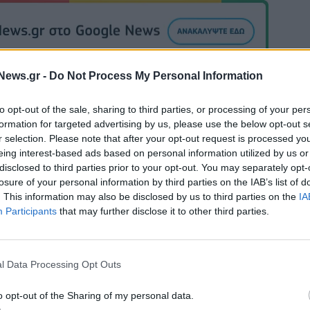
News.gr -
Do Not Process My Personal Information
to opt-out of the sale, sharing to third parties, or processing of your per
formation for targeted advertising by us, please use the below opt-out s
Εθνική Κορασίδων: Απέναντι στη Δανία για το 2/2 στο
r selection. Please note that after your opt-out request is processed y
Ευρωμπάσκετ (live stream)
eing interest-based ads based on personal information utilized by us or
disclosed to third parties prior to your opt-out. You may separately opt-
losure of your personal information by third parties on the IAB’s list of
. This information may also be disclosed by us to third parties on the
IA
ζίρος 98,7 εκατ. ευρώ
Deloitte Ελλάδος: Χρηματοοικονομικ
Participants
that may further disclose it to other third parties.
ών 57% - Τα νέα
σύμβουλος της ΔΕΗ για την είσοδο σ
w & non alcohol
πολωνική αγορά ενέργειας
l Data Processing Opt Outs
IAB Hellas: Νέα Διοικούσα Επιτροπή και νέο Διοικητικό Συμβ
o opt-out of the Sharing of my personal data.
- Πρόεδρος ο Γαληνός Γιαγλής