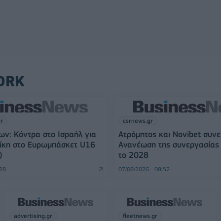
ORK
gr
csrnews.gr
ων: Κόντρα στο Ισραήλ για
Ατρόμητος και Novibet συνε
νίκη στο Ευρωμπάσκετ U16
Ανανέωση της συνεργασίας 
)
το 2028
:28
07/08/2026 - 08:52
advertising.gr
fleetnews.gr