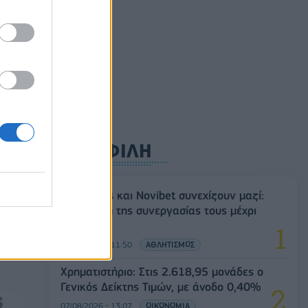
ρυφή
ΔΗΜΟΦΙΛΗ
,
Ατρόμητος και Novibet συνεχίζουν μαζί:
 313
Ανανέωση της συνεργασίας τους μέχρι
το 2028
07/08/2026 - 11:50
ΑΘΛΗΤΙΣΜΟΣ
Χρηματιστήριο: Στις 2.618,95 μονάδες ο
Γενικός Δείκτης Τιμών, με άνοδο 0,40%
07/08/2026 - 13:07
ΟΙΚΟΝΟΜΙΑ