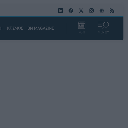
ΚΗ
ΚΟΣΜΟΣ
BN MAGAZINE
ΡΟΗ
ΜΕΝΟΥ