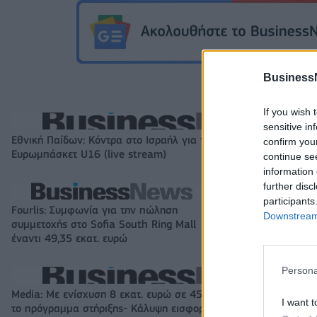
Business
If you wish 
sensitive in
Εθνική Παίδων: Κόντρα στο Ισραήλ για την πρώτη νίκη στο
confirm you
Ευρωμπάσκετ U16 (live stream)
continue se
information 
further disc
participants
Fourlis: Συμφωνία για την πώληση
Β.Σ. Καρούλιας: Τ
Downstream 
συμμετοχής στο Sofia South Ring Mall
και αύξηση κερδ
έναντι 49,35 εκατ. ευρώ
στοιχήματα σε lo
Persona
Media: Με ενίσχυση 8 εκατ. ευρώ σε 451 επιχειρήσεις ξεκίνησε
I want t
το πρόγραμμα στήριξης- Κάλυψη εισφορών ΕΔΟΕΑΠ